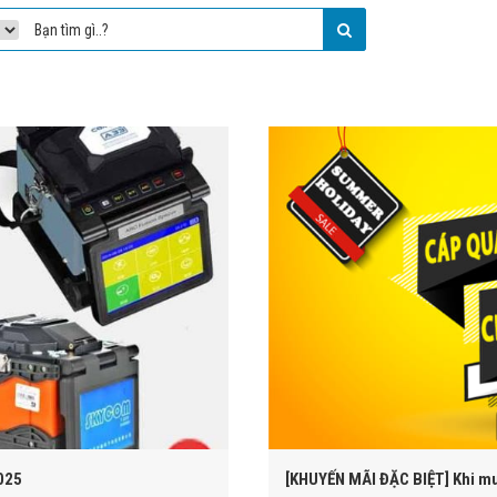
025
[KHUYẾN MÃI ĐẶC BIỆT] Khi m