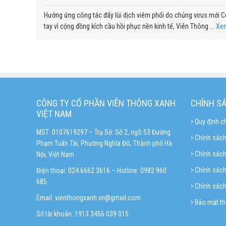
Hưởng ứng công tác đẩy lùi dịch viêm phổi do chủng virus mới 
tay vì cộng đồng kích cầu hồi phục nền kinh tế, Viễn Thông ...
Xe
CÔNG TY CỔ PHẦN VIỄN THÔNG XANH
CHÍNH S
VIỆT NAM
Quy định c
MST: 0107619297 – Trụ Sở: Số 2, ngõ 53 Đường
Chính sách
Phạm Tuấn Tài, Phường Nghĩa Đô, Thành phố Hà
Chính sác
Nội, Việt Nam
Chính sách 
Điện thoại: 024.6662 3616 – Hotline:
0982 960
685
Chính sách
Email:
vienthongxanh.vn@gmail.com
Bảo mật th
Số tài khoản: 1913 3456 039 015