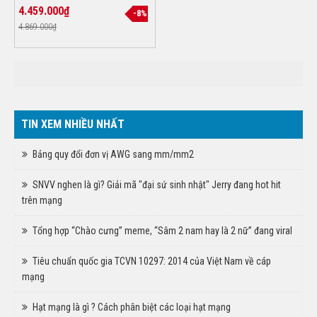
4.459.000₫
-8%
4.869.000₫
TIN XEM NHIỀU NHẤT
Bảng quy đổi đơn vị AWG sang mm/mm2
SNVV nghen là gì? Giải mã "đại sứ sinh nhật" Jerry đang hot hit
trên mạng
Tổng hợp “Chào cưng” meme, “Sâm 2 nam hay là 2 nữ” đang viral
Tiêu chuẩn quốc gia TCVN 10297: 2014 của Việt Nam về cáp
mạng
Hạt mạng là gì ? Cách phân biệt các loại hạt mạng