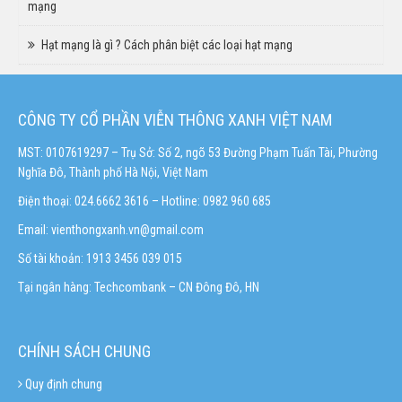
mạng
Hạt mạng là gì ? Cách phân biệt các loại hạt mạng
CÔNG TY CỔ PHẦN VIỄN THÔNG XANH VIỆT NAM
MST: 0107619297 – Trụ Sở: Số 2, ngõ 53 Đường Phạm Tuấn Tài, Phường
Nghĩa Đô, Thành phố Hà Nội, Việt Nam
Điện thoại: 024.6662 3616 – Hotline:
0982 960 685
Email:
vienthongxanh.vn@gmail.com
Số tài khoản: 1913 3456 039 015
Tại ngân hàng: Techcombank – CN Đông Đô, HN
CHÍNH SÁCH CHUNG
Quy định chung