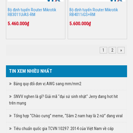
Bộ định tuyến Router Mikrotik
Bộ định tuyến Router Mikrotik
RB3011UiAS-RM
RB4011iGS+RM
5.460.000₫
5.600.000₫
1
2
»
TIN XEM NHIỀU NHẤT
Bảng quy đổi đơn vị AWG sang mm/mm2
SNVV nghen là gì? Giải mã "đại sứ sinh nhật" Jerry đang hot hit
trên mạng
Tổng hợp “Chào cưng” meme, “Sâm 2 nam hay là 2 nữ” đang viral
Tiêu chuẩn quốc gia TCVN 10297: 2014 của Việt Nam về cáp