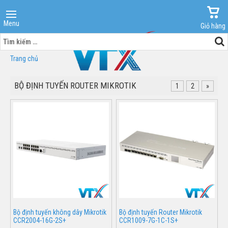
Menu
Giỏ hàng
Tìm
kiếm
Trang chủ
cho:
BỘ ĐỊNH TUYẾN ROUTER MIKROTIK
1
2
»
Bộ định tuyến không dây Mikrotik
Bộ định tuyến Router Mikrotik
CCR2004-16G-2S+
CCR1009-7G-1C-1S+