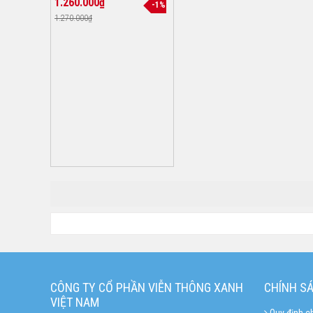
1.260.000₫
-1%
1.270.000₫
CÔNG TY CỔ PHẦN VIỄN THÔNG XANH
CHÍNH S
VIỆT NAM
Quy định c