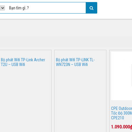
Bộ phát Wifi TP-Link Archer
Bộ phát Wifi TP-LINK TL-
T2U – USB Wifi
WN723N – USB Wifi
CPE Outdoor
Tốc Độ 300M
CPE210
1.090.000