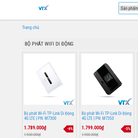
1
Trang chủ
BỘ PHÁT WIFI DI ĐỘNG
Bộ phát Wi-Fi TP-Link Di Động
Bộ phát Wi-Fi TP-Link Di Động
4G LTE | PN: M7300
4G LTE | PN: M7350
1.789.000₫
1.799.000₫
-6%
-5%
1.900.000₫
1.900.000₫