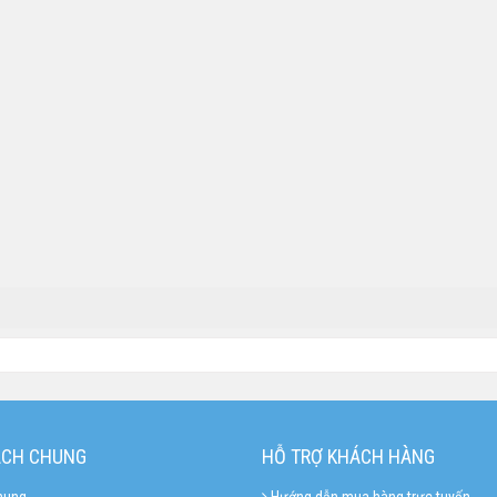
ÁCH CHUNG
HỖ TRỢ KHÁCH HÀNG
hung
Hướng dẫn mua hàng trực tuyến