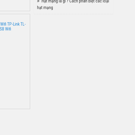
Hạt mạng là gì ? Cách phân biệt các loại
hạt mạng
 Wifi TP-Link TL-
B Wifi