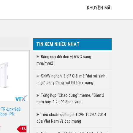
KHUYẾN MÃI
TIN XEM NHIỀU NHẤT
Bảng quy đổi đơn vị AWG sang
mm/mm2
SNVV nghen là gì? Giải mã "đại sứ sinh
nhật" Jerry đang hot hit trên mạng
Tổng hợp “Chào cưng” meme, “Sâm 2
nam hay là 2 nữ” đang viral
 TP-Link 9dBi
bps | PN:
Tiêu chuẩn quốc gia TCVN 10297: 2014
của Việt Nam về cáp mạng
₫
-5%