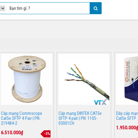
Cáp mạng Commscope
Cáp mạng DINTEK CAT5e
Dây cáp mạn
Cat5e SFTP 4 Pair | PN :
SFTP 4 pair | PN: 1105-
Cat5e SFTP
219484-2
03001CH
1.950.000
6.510.000₫
-3%