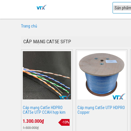
1
Trang chủ
CÁP MẠNG CAT5E SFTP
Cáp mạng Cat5e HDPRO
Cáp mạng Cat5e UTP HDPRO
CAT5e UTP CCAH hợp kim
Copper
1.300.000₫
-13%
1.500.000₫