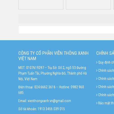
CÔNG TY CỔ PHẦN VIỄN THÔNG XANH
CHÍNH S
VIỆT NAM
Quy định c
MST: 0107619297 – Trụ Sở: Số 2, ngõ 53 Đường
Chính sách
Phạm Tuấn Tài, Phường Nghĩa Đô, Thành phố Hà
Chính sác
Nội, Việt Nam
Chính sách 
Điện thoại: 024.6662 3616 – Hotline:
0982 960
685
Chính sách
Email:
vienthongxanh.vn@gmail.com
Bảo mật th
Số tài khoản: 1913 3456 039 015