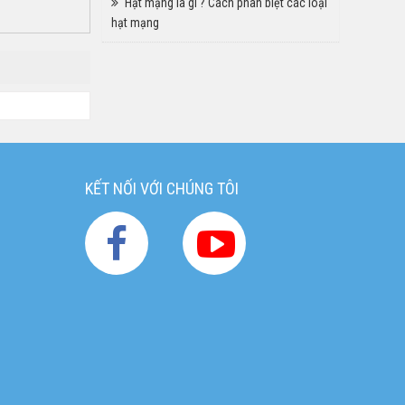
Hạt mạng là gì ? Cách phân biệt các loại
hạt mạng
KẾT NỐI VỚI CHÚNG TÔI
g