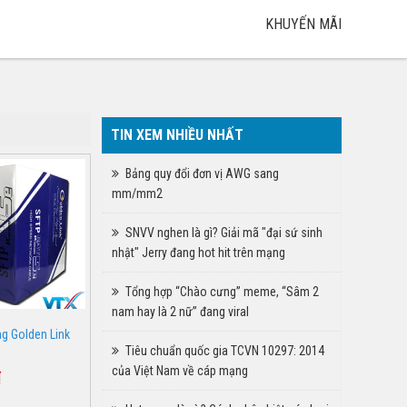
KHUYẾN MÃI
TIN XEM NHIỀU NHẤT
Bảng quy đổi đơn vị AWG sang
mm/mm2
SNVV nghen là gì? Giải mã "đại sứ sinh
nhật" Jerry đang hot hit trên mạng
Tổng hợp “Chào cưng” meme, “Sâm 2
nam hay là 2 nữ” đang viral
g Golden Link
Tiêu chuẩn quốc gia TCVN 10297: 2014
của Việt Nam về cáp mạng
₫