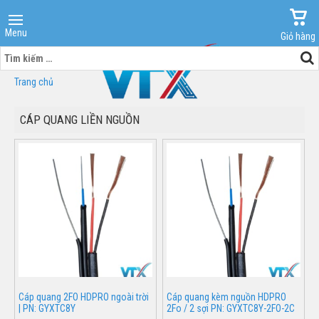
Menu
Giỏ hàng
Tìm
kiếm
Trang chủ
cho:
CÁP QUANG LIỀN NGUỒN
Cáp quang 2FO HDPRO ngoài trời
Cáp quang kèm nguồn HDPRO
| PN: GYXTC8Y
2Fo / 2 sợi PN: GYXTC8Y-2FO-2C