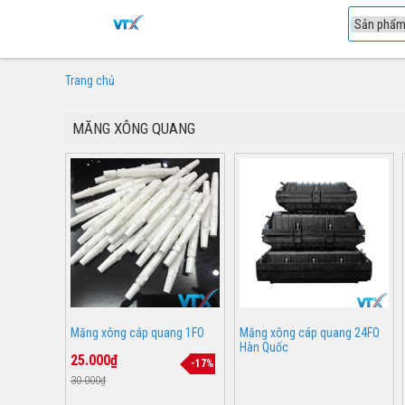
1
Trang chủ
MĂNG XÔNG QUANG
Măng xông cáp quang 1FO
Măng xông cáp quang 24FO
Hàn Quốc
25.000₫
-17%
30.000₫