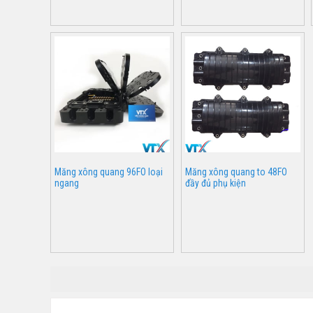
Măng xông quang 96FO loại
Măng xông quang to 48FO
ngang
đầy đủ phụ kiện