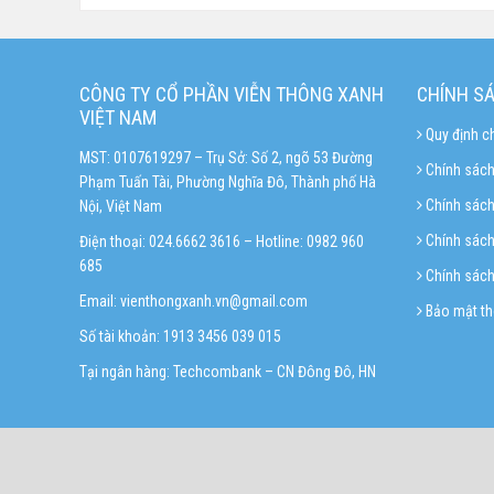
CÔNG TY CỔ PHẦN VIỄN THÔNG XANH
CHÍNH S
VIỆT NAM
Quy định c
MST: 0107619297 – Trụ Sở: Số 2, ngõ 53 Đường
Chính sách
Phạm Tuấn Tài, Phường Nghĩa Đô, Thành phố Hà
Chính sác
Nội, Việt Nam
Chính sách 
Điện thoại: 024.6662 3616 – Hotline:
0982 960
685
Chính sách
Email:
vienthongxanh.vn@gmail.com
Bảo mật th
Số tài khoản: 1913 3456 039 015
Tại ngân hàng: Techcombank – CN Đông Đô, HN