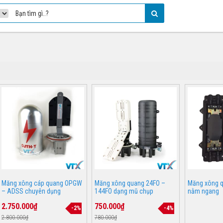
Măng xông cáp quang OPGW
Măng xông quang 24FO –
Măng xông q
– ADSS chuyên dụng
144FO dạng mũ chụp
nằm ngang
2.750.000₫
750.000₫
-2%
-4%
2.800.000₫
780.000₫