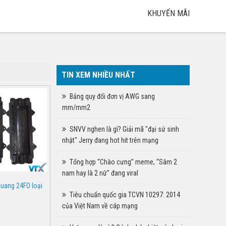
KHUYẾN MÃI
TIN XEM NHIỀU NHẤT
Bảng quy đổi đơn vị AWG sang
mm/mm2
SNVV nghen là gì? Giải mã "đại sứ sinh
nhật" Jerry đang hot hit trên mạng
Tổng hợp “Chào cưng” meme, “Sâm 2
nam hay là 2 nữ” đang viral
uang 24FO loại
Tiêu chuẩn quốc gia TCVN 10297: 2014
của Việt Nam về cáp mạng