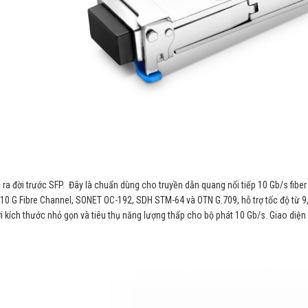
ra đời trước SFP. Đây là chuẩn dùng cho truyền dẫn quang nối tiếp 10 Gb/s fiber 
 10 G Fibre Channel, SONET OC-192, SDH STM-64 và OTN G.709, hỗ trợ tốc độ từ 9,
ới kích thước nhỏ gọn và tiêu thụ năng lượng thấp cho bộ phát 10 Gb/s. Giao diện c