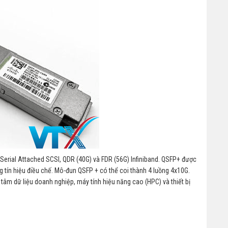
 Serial Attached SCSI, QDR (40G) và FDR (56G) Infiniband. QSFP+ được
g tín hiệu điều chế. Mô-đun QSFP + có thể coi thành 4 luồng 4x10G.
tâm dữ liệu doanh nghiệp, máy tính hiệu năng cao (HPC) và thiết bị