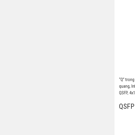
“Q” trong
quang, In
QSFP, 4x
QSFP