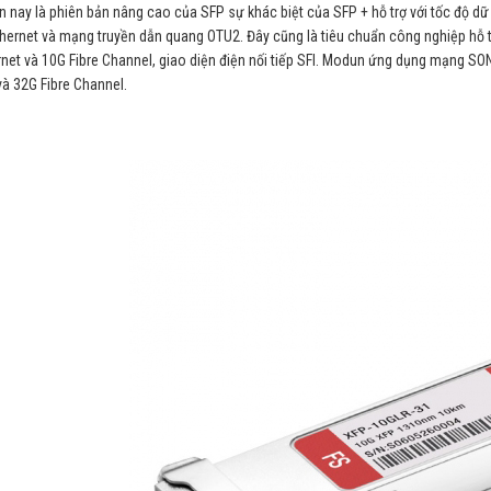
n nay là phiên bản nâng cao của SFP sự khác biệt của SFP + hỗ trợ với tốc độ dữ l
thernet và mạng truyền dẫn quang OTU2. Đây cũng là tiêu chuẩn công nghiệp hỗ 
net và 10G Fibre Channel, giao diện điện nối tiếp SFI. Modun ứng dụng mạng SO
à 32G Fibre Channel.