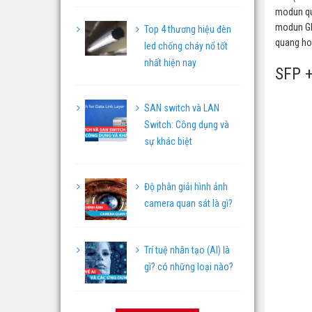
modun qu
modun GBI
Top 4 thương hiệu đèn
quang hoặ
led chống cháy nổ tốt
nhất hiện nay
SFP 
SAN switch và LAN
Switch: Công dụng và
sự khác biệt
Độ phân giải hình ảnh
camera quan sát là gì?
Trí tuệ nhân tạo (AI) là
gì? có những loại nào?