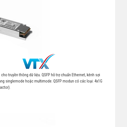
cho truyền thông dữ liệu. QSFP hỗ trợ chuẩn Ethernet, kênh sợi
 quang singlemode hoặc multimode. QSFP modun có các loại: 4x1G
actor).