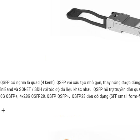
 QSFP có nghĩa là quad (4 kênh). QSFP với cấu tạo nhỏ gọn, thay nóng được dùng 
finiBand và SONET / SDH với tốc độ dữ liệu khác nhau. QSFP hỗ trợ truyền dẫn
10G QSFP+, 4x28G QSFP28. QSFP, QSFP+, QSFP28 đều có dạng (SFF small form-f
 +