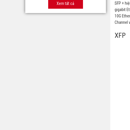
SFP + hiệ
Xem tất cả
gigabit E
10G Ether
Channel v
XFP