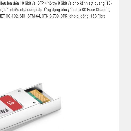
iệu lên đến 10 Gbit /s. SFP + hỗ trợ 8 Gbit /s cho kênh sợi quang, 10-
trợ bởi nhiều nhà cung cấp. Ứng dụng chủ yếu cho 8G Fibre Channel,
NET OC-192, SDH STM-64, OTN G.709, CPRI cho di động, 16G Fibre