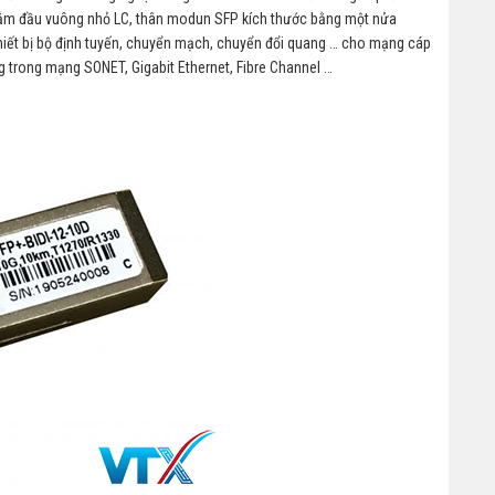
ắm đầu vuông nhỏ LC, thân modun SFP kích thước bằng một nửa
hiết bị bộ định tuyến, chuyển mạch, chuyển đổi quang … cho mạng cáp
 trong mạng SONET, Gigabit Ethernet, Fibre Channel …