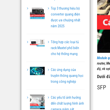
Top 3 thương hiệu bộ
converter quang điện
được ưa chuộng nhất
năm 2025
Tổng hợp các loại tủ
rack Maxtel phổ biến
cho hệ thống mạng
Module q
router, M
độ, về sợ
Các ứng dụng của
truyền thông quang học
Dưới đâ
trong công nghiệp
SFP
Các yếu tố ảnh hưởng
đến chất lượng hình ảnh
camera giám sát