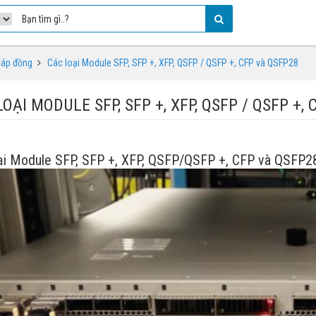
cáp đồng
Các loại Module SFP, SFP +, XFP, QSFP / QSFP +, CFP và QSFP28
OẠI MODULE SFP, SFP +, XFP, QSFP / QSFP +,
ại Module SFP, SFP +, XFP, QSFP/QSFP +, CFP và QSFP2