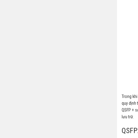
Trong khi
quy định 
QSFP + sử
lưu trữ.
QSFP