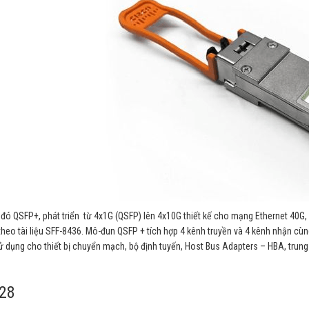
 đó QSFP+, phát triển từ 4x1G (QSFP) lên 4x10G thiết kế cho mạng Ethernet 40G,
theo tài liệu SFF-8436. Mô-đun QSFP + tích hợp 4 kênh truyền và 4 kênh nhận cùn
 dụng cho thiết bị chuyển mạch, bộ định tuyến, Host Bus Adapters – HBA, trung 
28