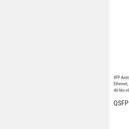
XFP được 
Ethernet,
dữ liệu v
QSFP