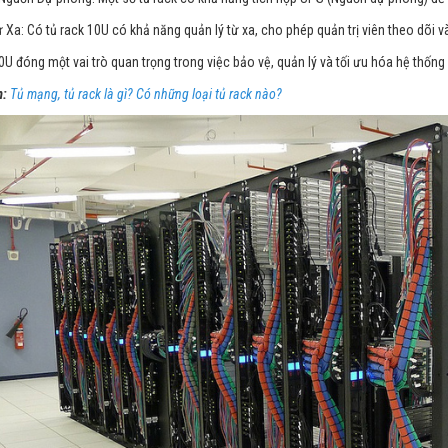
ừ Xa: Có tủ rack 10U có khả năng quản lý từ xa, cho phép quản trị viên theo dõi v
0U đóng một vai trò quan trọng trong việc bảo vệ, quản lý và tối ưu hóa hệ thốn
:
Tủ mạng, tủ rack là gì? Có những loại tủ rack nào?