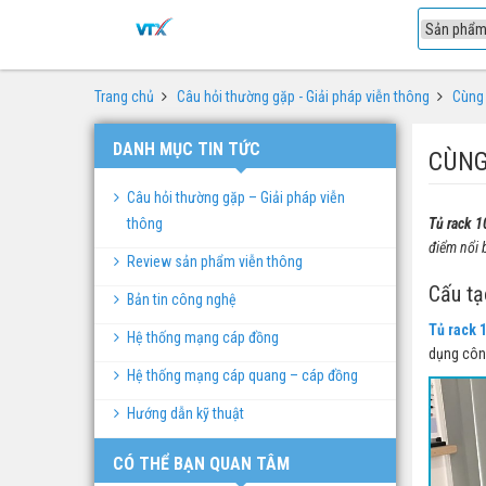
1
Trang chủ
Câu hỏi thường gặp - Giải pháp viễn thông
Cùng 
DANH MỤC TIN TỨC
CÙNG
Câu hỏi thường gặp – Giải pháp viễn
thông
Tủ rack 1
điểm nổi 
Review sản phẩm viễn thông
Cấu tạ
Bản tin công nghệ
Tủ rack 
Hệ thống mạng cáp đồng
dụng công
Hệ thống mạng cáp quang – cáp đồng
Hướng dẫn kỹ thuật
CÓ THỂ BẠN QUAN TÂM