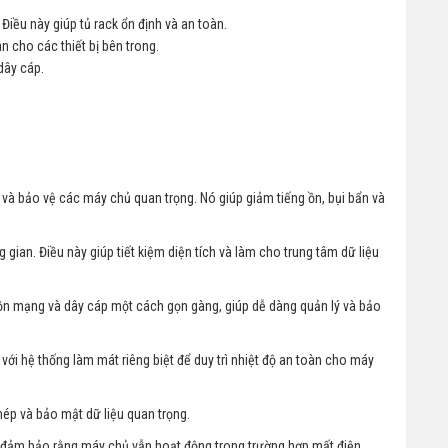
iều này giúp tủ rack ổn định và an toàn.
n cho các thiết bị bên trong.
dây cáp.
 và bảo vệ các máy chủ quan trọng. Nó giúp giảm tiếng ồn, bụi bẩn và
ian. Điều này giúp tiết kiệm diện tích và làm cho trung tâm dữ liệu
uồn mạng và dây cáp một cách gọn gàng, giúp dễ dàng quản lý và bảo
ới hệ thống làm mát riêng biệt để duy trì nhiệt độ an toàn cho máy
hép và bảo mật dữ liệu quan trọng.
 đảm bảo rằng máy chủ vẫn hoạt động trong trường hợp mất điện.