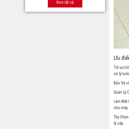
Xem tất cả
Ưu điể
Tối ưu hó
nó lý tưở
Bảo Vệ và
Quản Lý C
Làm Mát H
cho máy 
Tùy Chọn 
lý cáp.