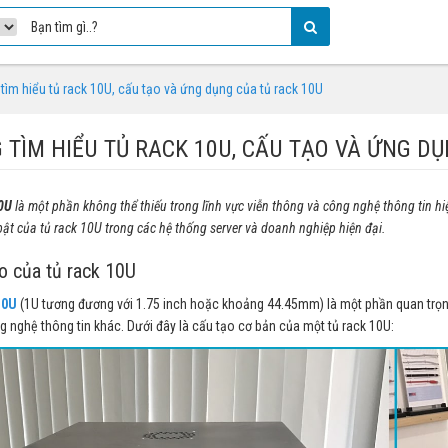
tìm hiểu tủ rack 10U, cấu tạo và ứng dụng của tủ rack 10U
 TÌM HIỂU TỦ RACK 10U, CẤU TẠO VÀ ỨNG DỤ
0U
là một phần không thể thiếu trong lĩnh vực viễn thông và công nghệ thông tin hiệ
bật của tủ rack 10U trong các hệ thống server và doanh nghiệp hiện đại.
o của tủ rack 10U
10U
(1U tương đương với 1.75 inch hoặc khoảng 44.45mm) là một phần quan trọng
 nghệ thông tin khác. Dưới đây là cấu tạo cơ bản của một tủ rack 10U: