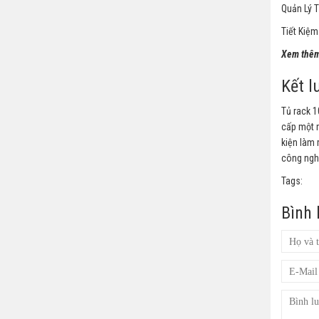
Quản Lý T
Tiết Kiệm
Xem thêm
Kết l
Tủ rack 1
cấp một m
kiện làm 
công nghệ
Tags:
Bình 