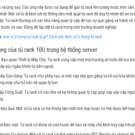
 và ứng sau: Các ứng này được sử dụng để gắn tủ rack lên tường hoặc trên sàn. Đ
mát: Một số tủ đi kèm với hệ thống làm mát quạt tủ rack để duy trì nhiệt độ an toà
áp: Tủ rack thường có các khả năng quản lý cáp để tạo sự gọn gàng và tránh rối 
trước và sau: Dùng để lắp đặt tủ rack trong môi trường doanh nghiệp.
:
Đơn vị U trong tủ rack là gì? Cách xác định số U trong tủ rack
ng của tủ rack 10U trong hệ thống server
 Bảo quản Thiết bị Máy Chủ: Tủ rack cung cấp một môi trường an toàn để lưu trữ
iếp xúc ngẫu nhiên từ bên ngoài.
ếp Gọn Gàng: Tủ rack cho phép tạo ra một sắp xếp gọn gàng và tối ưu hóa không g
g máy chủ trở nên dễ quản lý hơn.
áp Công Suất: Tủ rack có các khe và hệ thống quản lý cáp giúp sắp xếp cáp ng
ng.
iệu Quả: Một số tủ rack có hệ thống làm mát tích hợp hoặc có thể được kết hợp v
à Bảo mật: Tủ rack có khóa và cửa trước để bảo vệ máy chủ khỏi truy cập trái p
Nguồn Dự phòng: Một số tủ rack có khả năng tích hợp UPS (Nguồn dự phòng) để