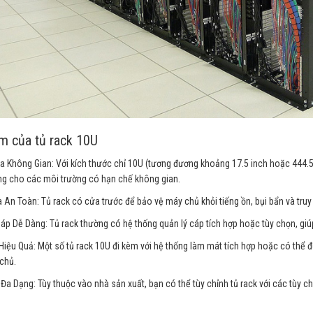
m của tủ rack 10U
a Không Gian: Với kích thước chỉ 10U (tương đương khoảng 17.5 inch hoặc 444.5m
ng cho các môi trường có hạn chế không gian.
 An Toàn: Tủ rack có cửa trước để bảo vệ máy chủ khỏi tiếng ồn, bụi bẩn và truy c
áp Dễ Dàng: Tủ rack thường có hệ thống quản lý cáp tích hợp hoặc tùy chọn, gi
iệu Quả: Một số tủ rack 10U đi kèm với hệ thống làm mát tích hợp hoặc có thể đượ
chủ.
Đa Dạng: Tùy thuộc vào nhà sản xuất, bạn có thể tùy chỉnh tủ rack với các tùy c