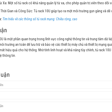
ừ Xa: Một số tủ rack có khả năng quản lý từ xa, cho phép quản trị viên theo dõi và
 Thời Gian và Công Sức: Tủ rack 10U giúp tạo ra một môi trường gọn gàng và dễ quả
:
Tìm hiểu về các thông số tủ rack mạng: Chiều rộng, cao
uận
0U là một phần quan trọng trong lĩnh vực công nghệ thông tin và trung tâm dữ liệ
ôi trường an toàn để lưu trữ và bảo vệ các thiết bị máy chủ và thiết bị mạng qu
mát hiệu quả cho hệ thống. Nhờ tính linh hoạt và khả năng tùy chỉnh, tủ rack 10U
 thông tin.
luận