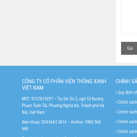
CÔNG TY CỔ PHẦN VIỄN THÔNG XANH
CHÍNH S
VIỆT NAM
Quy định c
MST: 0107619297 – Trụ Sở: Số 2, ngõ 53 Đường
Chính sách
Phạm Tuấn Tài, Phường Nghĩa Đô, Thành phố Hà
Chính sác
Nội, Việt Nam
Chính sách 
Điện thoại: 024.6662 3616 – Hotline:
0982 960
685
Chính sách