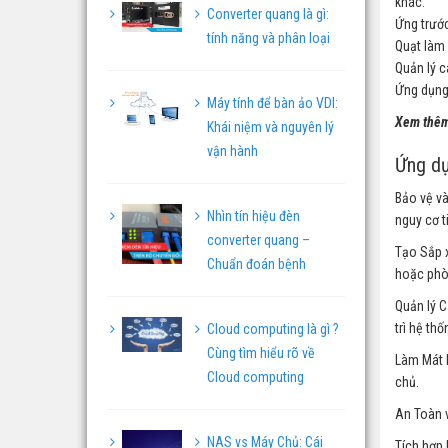
khác.
Converter quang là gì:
Ứng trước
tính năng và phân loại
Quạt làm 
Quản lý c
Ứng dụng 
Máy tính để bàn ảo VDI:
Xem thêm
Khái niệm và nguyên lý
vận hành
Ứng dụ
Bảo vệ và
Nhìn tín hiệu đèn
nguy cơ t
converter quang –
Tạo Sắp x
Chuẩn đoán bệnh
hoặc phòn
Quản lý C
trì hệ thố
Cloud computing là gì ?
Cùng tìm hiểu rõ về
Làm Mát H
Cloud computing
chủ.
An Toàn v
NAS vs Máy Chủ: Cái
Tích hợp 