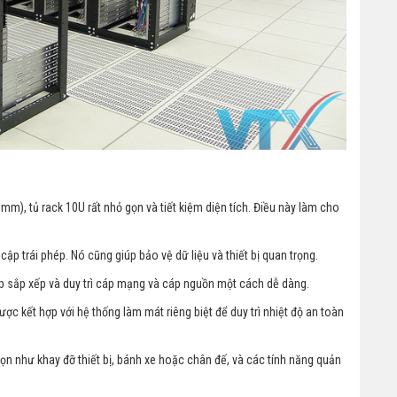
m), tủ rack 10U rất nhỏ gọn và tiết kiệm diện tích. Điều này làm cho
ập trái phép. Nó cũng giúp bảo vệ dữ liệu và thiết bị quan trọng.
úp sắp xếp và duy trì cáp mạng và cáp nguồn một cách dễ dàng.
c kết hợp với hệ thống làm mát riêng biệt để duy trì nhiệt độ an toàn
họn như khay đỡ thiết bị, bánh xe hoặc chân đế, và các tính năng quản