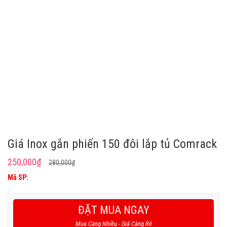
Giá Inox gắn phiến 150 đôi lắp tủ Comrack
Giá
Giá
250,000
₫
280,000
₫
gốc
hiện
Mã SP:
là:
tại
280,000₫.
là:
ĐẶT MUA NGAY
250,000₫.
Mua Càng Nhiều - Giá Càng Rẻ