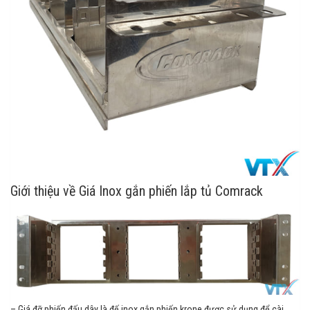
Giới thiệu về Giá Inox gắn phiến lắp tủ Comrack
– Giá đỡ phiến đấu dây là đế inox gắn phiến krone được sử dụng để cài