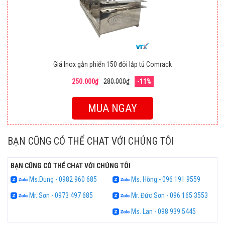
Giá Inox gắn phiến 150 đôi lắp tủ Comrack
250.000₫
280.000₫
-11%
MUA NGAY
BẠN CŨNG CÓ THỂ CHAT VỚI CHÚNG TÔI
BẠN CŨNG CÓ THỂ CHAT VỚI CHÚNG TÔI
Ms.Dung - 0982 960 685
Ms. Hồng - 096 191 9559
Mr. Sơn - 0973 497 685
Mr. Đức Sơn - 096 165 3553
Ms. Lan - 098 939 5445