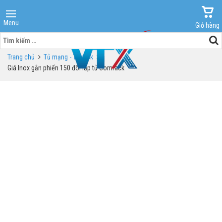
Menu
Giỏ hàng
Tìm
kiếm
Trang chủ
Tủ mạng - Tủ rack
cho:
Giá Inox gắn phiến 150 đôi lắp tủ Comrack