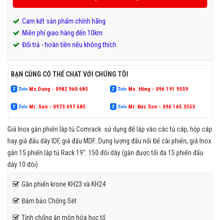
Cam kết sản phẩm chính hãng
Miễn phí giao hàng đến 10km
Đổi trả - hoàn tiền nếu không thích
BẠN CŨNG CÓ THỂ CHAT VỚI CHÚNG TÔI
Ms.Dung - 0982 960 685
Ms. Hồng - 096 191 9559
Mr. Sơn - 0973 497 685
Mr. Đức Sơn - 096 165 3553
Giá Inox gắn phiến lắp tủ Comrack sử dụng để lắp vào các tủ cáp, hộp cáp
hay giá đấu dây IDF, giá đấu MDF…Dung lượng đấu nối Đế cài phiến, giá Inox
gắn 15 phiến lắp tủ Rack 19″: 150 đôi dây (gắn được tối đa 15 phiến đấu
dây 10 đôi)
Gắn phiến krone KH23 và KH24
Đảm bảo Chống Sét
Tính chống ăn mòn hóa học tố