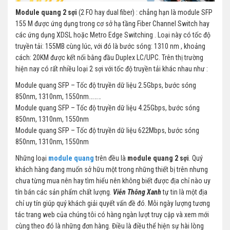
Module quang 2 sợi
(2 FO hay dual fiber) : chẳng hạn là module SFP
155 M được ứng dụng trong cơ sở hạ tầng Fiber Channel Switch hay
các ứng dụng XDSL hoặc Metro Edge Switching . Loại này có tốc độ
truyền tải: 155MB cùng lúc, với đó là bước sóng: 1310 nm , khoảng
cách: 20KM được kết nối bằng đầu Duplex LC/UPC. Trên thị trường
hiện nay có rất nhiều loại 2 sợi với tốc độ truyền tải khác nhau như :
Module quang SFP – Tốc độ truyền dữ liệu 2.5Gbps, bước sóng
850nm, 1310nm, 1550nm………
Module quang SFP – Tốc độ truyền dữ liệu 4.25Gbps, bước sóng
850nm, 1310nm, 1550nm
Module quang SFP – Tốc độ truyền dữ liệu 622Mbps, bước sóng
850nm, 1310nm, 1550nm
Những loại
module quang
trên đều là
module quang 2 sợi
. Quý
khách hàng đang muốn sở hữu một trong những thiết bị trên nhưng
chưa từng mua nên hay tìm hiểu nên không biết được địa chỉ nào uy
tín bán các sản phẩm chất lượng.
Viễn Thông Xanh
tự tin là một địa
chỉ uy tín giúp quý khách giải quyết vấn đề đó. Mỗi ngày lượng tương
tác trang web của chúng tôi có hàng ngàn lượt truy cập và xem mới
cùng theo đó là những đơn hàng. Điều là điều thể hiện sự hài lòng