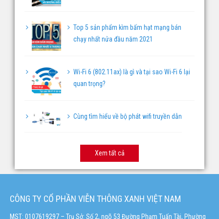
Top 5 sản phẩm kìm bấm hạt mạng bán
chạy nhất nửa đầu năm 2021
Wi-Fi 6 (802.11ax) là gì và tại sao Wi-Fi 6 lại
quan trọng?
Cùng tìm hiểu về bộ phát wifi truyền dẫn
Xem tất cả
CÔNG TY CỔ PHẦN VIỄN THÔNG XANH VIỆT NAM
MST: 0107619297 – Trụ Sở: Số 2, ngõ 53 Đường Phạm Tuấn Tài, Phường