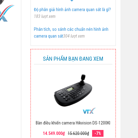
Độ phân giải hình ảnh camera quan sát là gì?
183 lượt xem
Phân tích, so sánh các chuẩn nén hình ảnh
camera quan sát
304 lượt xem
SẢN PHẨM BẠN ĐANG XEM
Bàn điều khiển camera Hikvision DS-1200KI
14.549.000₫
15.620.000₫
-7%