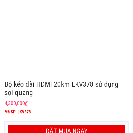
Bộ kéo dài HDMI 20km LKV378 sử dụng
sợi quang
4,300,000
₫
Mã SP: LKV378
ĐẶT MUA NGAY