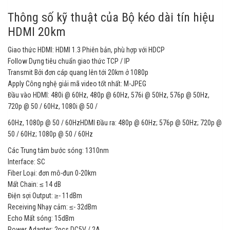
Thông số kỹ thuật của Bộ kéo dài tín hiệu
HDMI 20km
Giao thức HDMI: HDMI 1.3 Phiên bản, phù hợp với HDCP
Follow Dựng tiêu chuẩn giao thức TCP / IP
Transmit Bởi đơn cáp quang lên tới 20km ở 1080p
Apply Công nghệ giải mã video tốt nhất: M-JPEG
Đầu vào HDMI: 480i @ 60Hz, 480p @ 60Hz, 576i @ 50Hz, 576p @ 50Hz,
720p @ 50 / 60Hz, 1080i @ 50 /
60Hz, 1080p @ 50 / 60HzHDMI Đầu ra: 480p @ 60Hz; 576p @ 50Hz; 720p @
50 / 60Hz; 1080p @ 50 / 60Hz
Các Trung tâm bước sóng: 1310nm
Interface: SC
Fiber Loại: đơn mô-đun 0-20km
Mất Chain: ≤ 14 dB
Điện sợi Output: ≥- 11dBm
Receiving Nhạy cảm: ≤- 32dBm
Echo Mất sóng: 15dBm
Power Adapter: 2pcs DC5V / 2A