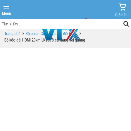
Menu
Giỏ hàng
Tìm
kiếm
Trang chủ
Bộ chia - Gộp - Chuyển đổi HDMI
cho:
Bộ kéo dài HDMI 20km LKV378 sử dụng sợi quang