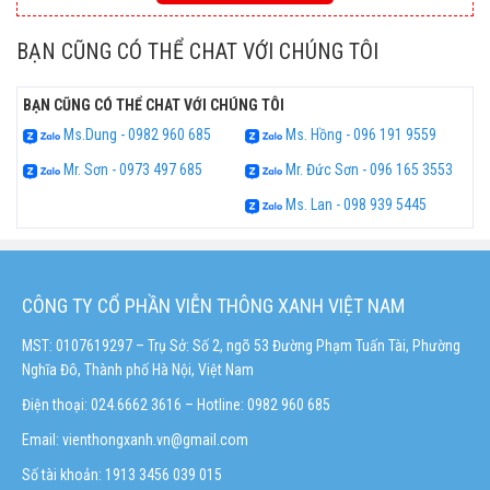
BẠN CŨNG CÓ THỂ CHAT VỚI CHÚNG TÔI
BẠN CŨNG CÓ THỂ CHAT VỚI CHÚNG TÔI
Ms.Dung - 0982 960 685
Ms. Hồng - 096 191 9559
Mr. Sơn - 0973 497 685
Mr. Đức Sơn - 096 165 3553
Ms. Lan - 098 939 5445
CÔNG TY CỔ PHẦN VIỄN THÔNG XANH VIỆT NAM
MST: 0107619297 – Trụ Sở: Số 2, ngõ 53 Đường Phạm Tuấn Tài, Phường
Nghĩa Đô, Thành phố Hà Nội, Việt Nam
Điện thoại: 024.6662 3616 – Hotline:
0982 960 685
Email:
vienthongxanh.vn@gmail.com
Số tài khoản: 1913 3456 039 015