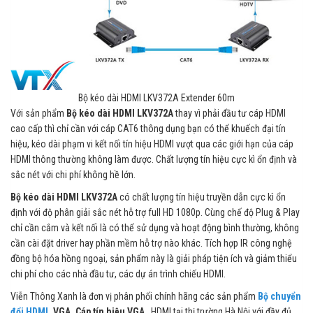
Bộ kéo dài HDMI LKV372A Extender 60m
Với sản phẩm
Bộ kéo dài HDMI
LKV372A
thay vì phải đầu tư cáp HDMI
cao cấp thì chỉ cần với cáp CAT6 thông dụng bạn có thể khuếch đại tín
hiệu, kéo dài phạm vi kết nối tín hiệu HDMI vượt qua các giới hạn của cáp
HDMI thông thường không làm được. Chất lượng tín hiệu cực kì ổn định và
sắc nét với chi phí không hề lớn.
Bộ kéo dài HDMI
LKV372A
có chất lượng tín hiệu truyền dẫn cực kì ổn
định với độ phân giải sắc nét hỗ trợ full HD 1080p. Cùng chế độ Plug & Play
chỉ cần cắm và kết nối là có thể sử dụng và hoạt động bình thường, không
cần cài đặt driver hay phần mềm hỗ trợ nào khác. Tích hợp IR công nghệ
đồng bộ hóa hồng ngoại, sản phẩm này là giải pháp tiện ích và giảm thiểu
chi phí cho các nhà đầu tư, các dự án trình chiếu HDMI.
Viễn Thông Xanh là đơn vị phân phối chính hãng các sản phẩm
Bộ chuyển
đổi HDMI
, VGA,
Cáp tín hiệu VGA
, HDMI tại thị trường Hà Nội với đầy đủ