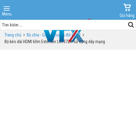
Menu
Giỏ hàng
Tìm
kiếm
Trang chủ
Bộ chia - Gộp - Chuyển đổi HDMI
cho:
Bộ kéo dài HDMI 60m Extender LKV372A sử dụng dây mạng