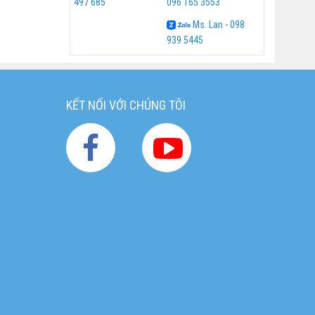
497 685
096 165 3553
Ms. Lan - 098
939 5445
KẾT NỐI VỚI CHÚNG TÔI
g