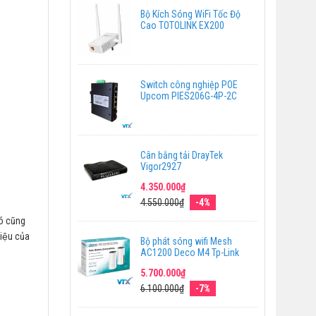
Bộ Kích Sóng WiFi Tốc Độ
Cao TOTOLINK EX200
Switch công nghiệp POE
Upcom PIES206G-4P-2C
Cân bằng tải DrayTek
Vigor2927
4.350.000₫
4.550.000₫
-4%
́ cũng
iệu của
Bộ phát sóng wifi Mesh
AC1200 Deco M4 Tp-Link
5.700.000₫
6.100.000₫
-7%