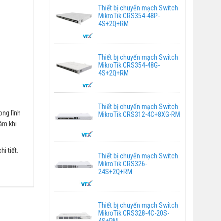
Thiết bị chuyển mạch Switch
MikroTik CRS354-48P-
4S+2Q+RM
Thiết bị chuyển mạch Switch
MikroTik CRS354-48G-
4S+2Q+RM
Thiết bị chuyển mạch Switch
ong lĩnh
MikroTik CRS312-4C+8XG-RM
âm khi
i tiết.
Thiết bị chuyển mạch Switch
MikroTik CRS326-
24S+2Q+RM
Thiết bị chuyển mạch Switch
MikroTik CRS328-4C-20S-