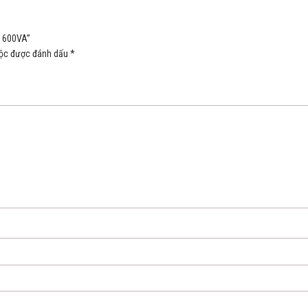
0 600VA”
uộc được đánh dấu
*