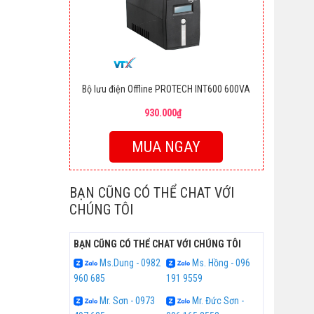
Bộ lưu điện Offline PROTECH INT600 600VA
930.000₫
MUA NGAY
BẠN CŨNG CÓ THỂ CHAT VỚI
CHÚNG TÔI
BẠN CŨNG CÓ THỂ CHAT VỚI CHÚNG TÔI
Ms.Dung - 0982
Ms. Hồng - 096
960 685
191 9559
Mr. Sơn - 0973
Mr. Đức Sơn -