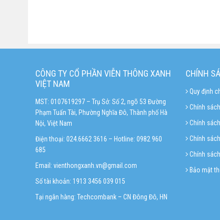
CÔNG TY CỔ PHẦN VIỄN THÔNG XANH
CHÍNH S
VIỆT NAM
Quy định c
MST: 0107619297 – Trụ Sở: Số 2, ngõ 53 Đường
Chính sách
Phạm Tuấn Tài, Phường Nghĩa Đô, Thành phố Hà
Chính sác
Nội, Việt Nam
Chính sách 
Điện thoại: 024.6662 3616 – Hotline:
0982 960
685
Chính sách
Email:
vienthongxanh.vn@gmail.com
Bảo mật th
Số tài khoản: 1913 3456 039 015
Tại ngân hàng: Techcombank – CN Đông Đô, HN