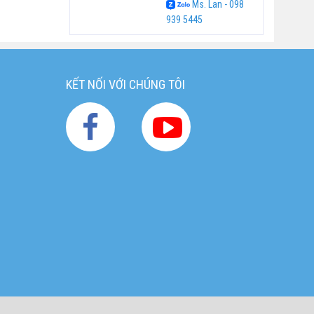
Ms. Lan - 098
939 5445
KẾT NỐI VỚI CHÚNG TÔI
g