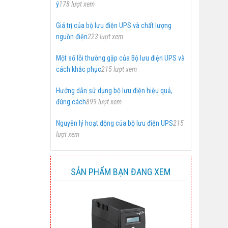
ý
178 lượt xem
Giá trị của bộ lưu điện UPS và chất lượng
nguồn điện
223 lượt xem
Một số lỗi thường gặp của Bộ lưu điện UPS và
cách khắc phục
215 lượt xem
Hướng dẫn sử dụng bộ lưu điện hiệu quả,
đúng cách
899 lượt xem
Nguyên lý hoạt động của bộ lưu điện UPS
215
lượt xem
SẢN PHẨM BẠN ĐANG XEM