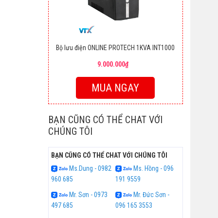
Bộ lưu điện ONLINE PROTECH 1KVA INT1000
9.000.000₫
MUA NGAY
BẠN CŨNG CÓ THỂ CHAT VỚI
CHÚNG TÔI
BẠN CŨNG CÓ THỂ CHAT VỚI CHÚNG TÔI
Ms.Dung - 0982
Ms. Hồng - 096
960 685
191 9559
Mr. Sơn - 0973
Mr. Đức Sơn -
497 685
096 165 3553