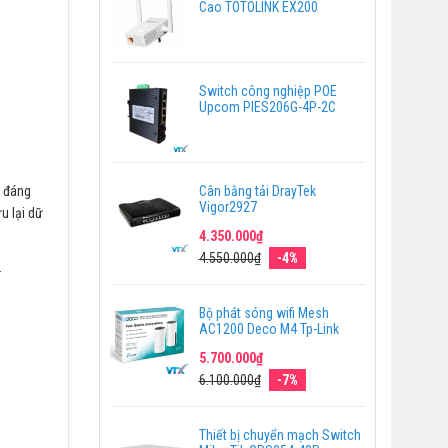
Cao TOTOLINK EX200
Switch công nghiệp POE
Upcom PIES206G-4P-2C
 đáng
Cân bằng tải DrayTek
Vigor2927
 lại dữ
4.350.000₫
4.550.000₫
-4%
.
Bộ phát sóng wifi Mesh
AC1200 Deco M4 Tp-Link
5.700.000₫
6.100.000₫
-7%
Thiết bị chuyển mạch Switch