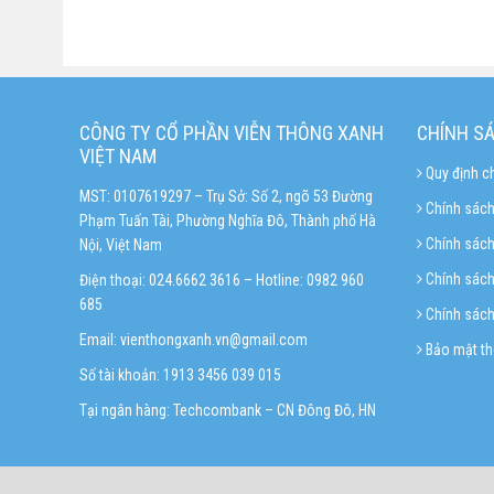
CÔNG TY CỔ PHẦN VIỄN THÔNG XANH
CHÍNH S
VIỆT NAM
Quy định c
MST: 0107619297 – Trụ Sở: Số 2, ngõ 53 Đường
Chính sách
Phạm Tuấn Tài, Phường Nghĩa Đô, Thành phố Hà
Chính sác
Nội, Việt Nam
Chính sách 
Điện thoại: 024.6662 3616 – Hotline:
0982 960
685
Chính sách
Email:
vienthongxanh.vn@gmail.com
Bảo mật th
Số tài khoản: 1913 3456 039 015
Tại ngân hàng: Techcombank – CN Đông Đô, HN