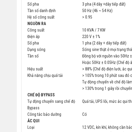
Số pha
3 pha (4 dây +dây tiếp đất)
Tần số danh định
50 Hz (46 ~ 54 Hz)
Hệ số công suất
> 0.95
NGUỒN RA
Công suất
10 KVA / 7 KW
Điện áp
220 V ± 1%
Số pha
1 pha (2 dây + dây tiếp đất)
Dạng sóng
Sóng sine thật ở mọi trạng th
Tần số
Đồng bộ với nguồn vào 50Hz 
Hoặc 50Hz ± 0.05Hz (Chế độ ắ
Hiệu suất
> 88% (Chế độ điện lưới, ắc qui
Khả năng chịu quá tải
> 105% trong 10 phút sau đó
Tự động chuyển về chế độ làm v
> 130% trong 1 giây rồi chuyể
CHẾ ĐỘ BYPASS
Tự động chuyển sang chế độ
Quá tải, UPS lỗi, mức ắc qui t
Bypass
Công tắc bảo dưỡng
Có
ẮC QUI
Loại
12 VDC, kín khí, không cần bả