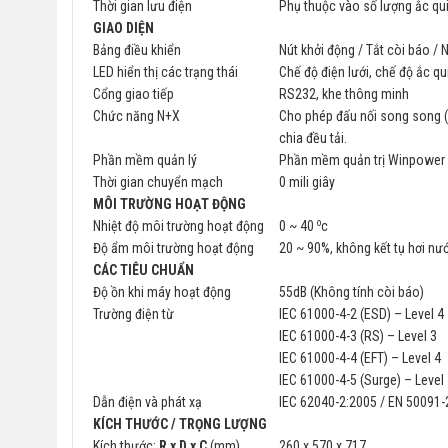
Thời gian lưu điện
Phụ thuộc vào số lượng ắc qu
GIAO DIỆN
Bảng điều khiển
Nút khởi động / Tắt còi báo / 
LED hiển thị các trạng thái
Chế độ điện lưới, chế độ ắc qu
Cổng giao tiếp
RS232, khe thông minh
Chức năng N+X
Cho phép đấu nối song song (đ
chia đều tải.
Phần mềm quản lý
Phần mềm quản trị Winpower đ
Thời gian chuyển mạch
0 mili giây
MÔI TRƯỜNG HOẠT ĐỘNG
o
Nhiệt độ môi trường hoạt động
0 ~ 40
c
Độ ẩm môi trường hoạt động
20 ~ 90%, không kết tụ hơi nư
CÁC TIÊU CHUẨN
Độ ồn khi máy hoạt động
55dB (Không tính còi báo)
Trường điện từ
IEC 61000-4-2 (ESD) – Level 4
IEC 61000-4-3 (RS) – Level 3
IEC 61000-4-4 (EFT) – Level 4
IEC 61000-4-5 (Surge) – Level
Dẫn điện và phát xạ
IEC 62040-2:2005 / EN 50091-
KÍCH THƯỚC
/
TRỌNG LƯỢNG
Kích thước:
R x D x C
(mm)
260 x 570 x 717