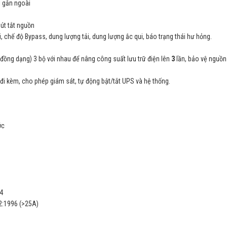
i gắn ngoài
Nút tắt nguồn
i, chế độ Bypass, dung lượng tải, dung lượng ắc qui, báo trạng thái hư hỏng.
ồng dạng) 3 bộ với nhau để nâng công suất lưu trữ điện lên
3
lần, bảo vệ nguồn
i kèm, cho phép giám sát, tự động bật/tắt UPS và hệ thống.
ớc
 4
2:1996 (>25A)