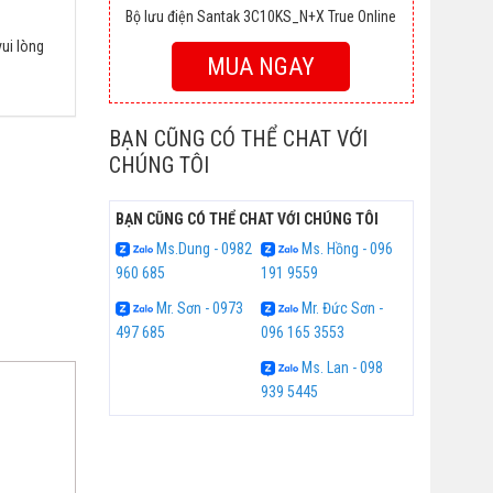
Bộ lưu điện Santak 3C10KS_N+X True Online
vui lòng
MUA NGAY
BẠN CŨNG CÓ THỂ CHAT VỚI
CHÚNG TÔI
BẠN CŨNG CÓ THỂ CHAT VỚI CHÚNG TÔI
Ms.Dung - 0982
Ms. Hồng - 096
960 685
191 9559
Mr. Sơn - 0973
Mr. Đức Sơn -
497 685
096 165 3553
Ms. Lan - 098
939 5445