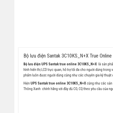
Bộ lưu điện Santak 3C10KS_N+X True Online
Bộ lưu điện UPS Santak true online 3C10KS_N+X
là sản p
hình hiển thị LCD trực quan, hỗ trợ tối đa cho người dùng trong v
phẩm luôn được người dùng cũng như các chuyên gia kỹ thuật 
Hiện
UPS Santak true online 3C10KS_N+X
cũng như các sả
Thông Xanh chính hãng với đầy đủ CO, CQ theo yêu cầu của ngư