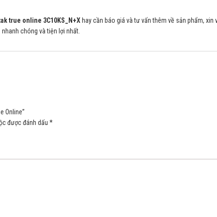
ntak true online 3C10KS_N+X
hay cần báo giá và tư vấn thêm về sản phẩm, xin 
h nhanh chóng và tiện lợi nhất.
e Online”
uộc được đánh dấu
*