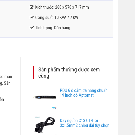
Kích thước: 260 x 570 x 717 mm
Công suất: 10 KVA / 7 KW
Tình trạng: Còn hàng
Sản phẩm thường được xem
cùng
 có màn
ng. Sản
PDU 6 ổ cắm đa năng chuẩn
19 inch có Aptomat
iễn
Dây nguồn C13 C14 lõi
3x1.5mm2 chiều dài tùy chọn