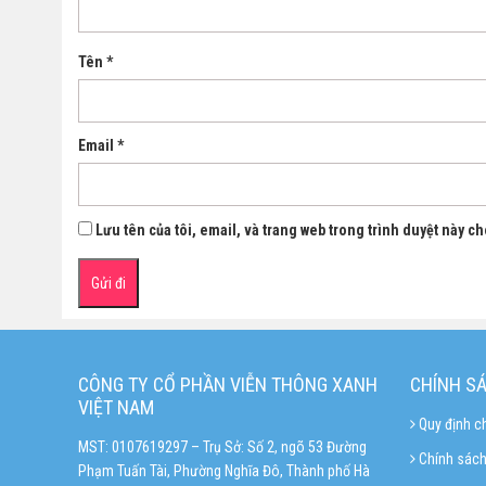
Tên
*
Email
*
Lưu tên của tôi, email, và trang web trong trình duyệt này cho
CÔNG TY CỔ PHẦN VIỄN THÔNG XANH
CHÍNH S
VIỆT NAM
Quy định c
MST: 0107619297 – Trụ Sở: Số 2, ngõ 53 Đường
Chính sách
Phạm Tuấn Tài, Phường Nghĩa Đô, Thành phố Hà