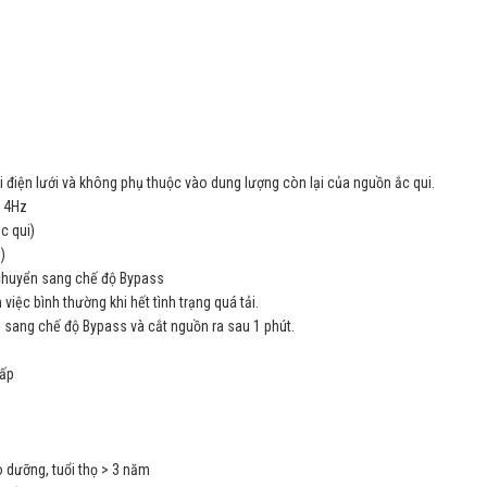
ái điện lưới và không phụ thuộc vào dung lượng còn lại của nguồn ắc qui.
± 4Hz
c qui)
)
 chuyển sang chế độ Bypass
iệc bình thường khi hết tình trạng quá tải.
n sang chế độ Bypass và cắt nguồn ra sau 1 phút.
hấp
o dưỡng, tuổi thọ > 3 năm