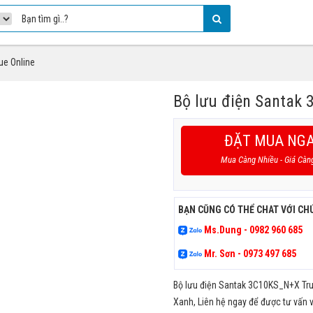
ue Online
Bộ lưu điện Santak 
ĐẶT MUA NG
Mua Càng Nhiều - Giá Càn
BẠN CŨNG CÓ THỂ CHAT VỚI CH
Ms.Dung - 0982 960 685
Mr. Sơn - 0973 497 685
Bộ lưu điện Santak 3C10KS_N+X True
Xanh, Liên hệ ngay để được tư vấn v