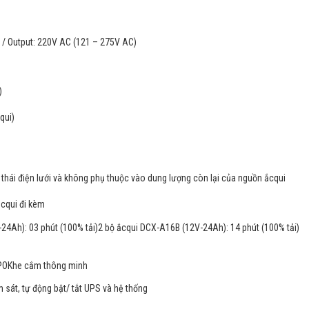
) / Output: 220V AC (121 – 275V AC)
)
qui)
 thái điện lưới và không phụ thuộc vào dung lượng còn lại của nguồn ắcqui
cqui đi kèm
24Ah): 03 phút (100% tải)2 bộ ắcqui DCX-A16B (12V-24Ah): 14 phút (100% tải)
OKhe cắm thông minh
át, tự động bật/ tắt UPS và hệ thống