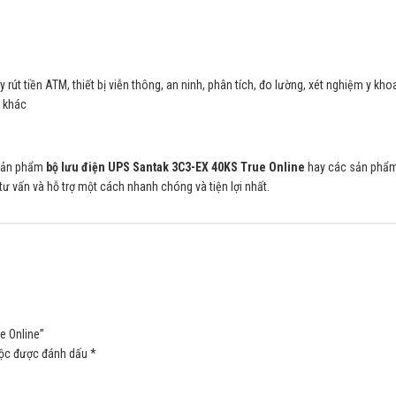
 rút tiền ATM, thiết bị viễn thông, an ninh, phân tích, đo lường, xét nghiệm y kho
 khác
a sản phẩm
bộ lưu điện UPS Santak 3C3-EX 40KS True Online
hay các sản phẩ
 tư vấn và hỗ trợ một cách nhanh chóng và tiện lợi nhất.
e Online”
uộc được đánh dấu
*