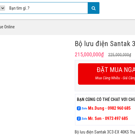
ue Online
Bộ lưu điện Santak 
G
G
215,000,000
₫
225,000,000
₫
g
h
là
tạ
ĐẶT MUA NG
2
là
Mua Càng Nhiều - Giá Càn
2
BẠN CŨNG CÓ THỂ CHAT VỚI CH
Ms.Dung - 0982 960 685
Mr. Sơn - 0973 497 685
Bộ lưu điện Santak 3C3-EX 40KS True