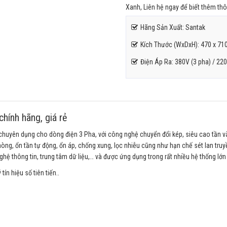
Xanh, Liên hệ ngay để biết thêm thôn
Hãng Sản Xuất: Santak
Kích Thước (WxDxH): 470 x 71
Điện Áp Ra: 380V (3 pha) / 220
hính hãng, giá rẻ
huyên dụng cho dòng điện 3 Pha, với công nghệ chuyển đổi kép, siêu cao tần v
ự phòng, ổn tần tự động, ổn áp, chống xung, lọc nhiễu cũng như hạn chế sét lan tr
 nghệ thông tin, trung tâm dữ liệu,… và được ứng dụng trong rất nhiều hệ thống lớn
ín hiệu số tiên tiến..