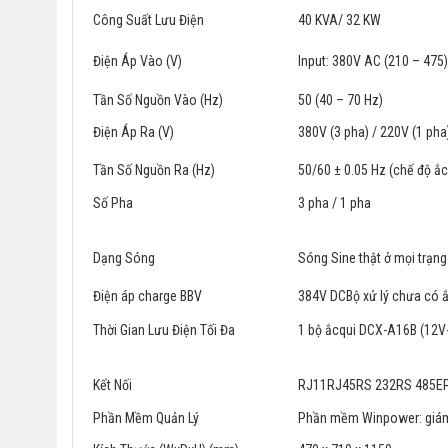
Công Suất Lưu Điện
40 KVA/ 32 KW
Điện Áp Vào (V)
Input: 380V AC (210 – 475
Tần Số Nguồn Vào (Hz)
50 (40 – 70 Hz)
Điện Áp Ra (V)
380V (3 pha) / 220V (1 pha
Tần Số Nguồn Ra (Hz)
50/60 ± 0.05 Hz (chế độ ắc
Số Pha
3 pha / 1 pha
Dạng Sóng
Sóng Sine thật ở mọi trạng
Điện áp charge BBV
384V DCBộ xử lý chưa có ắ
Thời Gian Lưu Điện Tối Đa
1 bộ ắcqui DCX-A16B (12V-
Kết Nối
RJ11RJ45RS 232RS 485EP
Phần Mềm Quản Lý
Phần mềm Winpower: giám s