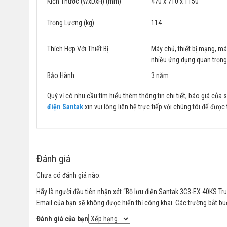
Kích Thước (WxDxH) (mm)
470 x 710 x 1150
Trọng Lượng (kg)
114
Thích Hợp Với Thiết Bị
Máy chủ, thiết bị mạng, máy
nhiều ứng dụng quan trọng
Bảo Hành
3 năm
Quý vị có nhu cầu tìm hiểu thêm thông tin chi tiết, báo giá củ
điện Santak
xin vui lòng liên hệ trực tiếp với chúng tôi để được
Đánh giá
Chưa có đánh giá nào.
Hãy là người đầu tiên nhận xét “Bộ lưu điện Santak 3C3-EX 40KS Tru
Email của bạn sẽ không được hiển thị công khai.
Các trường bắt b
Đánh giá của bạn