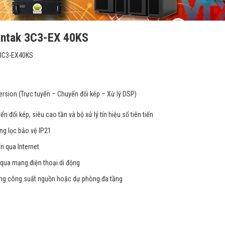
Santak 3C3-EX 40KS
 3C3-EX40KS
ersion (Trực tuyến – Chuyển đổi kép – Xừ lý DSP)
 đổi kép, siêu cao tần và bộ xử lý tín hiệu số tiên tiến
ng lọc bảo vệ IP21
ển qua Internet
ị qua mạng điện thoại di động
ộng công suất nguồn hoặc dự phòng đa tầng