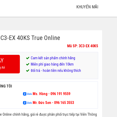
KHUYẾN MÃI
3C3-EX 40KS True Online
Mã SP: 3C3-EX 40KS
iá
iá
ốc
iện
Cam kết sản phẩm chính hãng
:
i
AY
Miễn phí giao hàng đến 10km
25,000,000₫.
:
g Rẻ
Đổi trả - hoàn tiền nếu không thích
15,000,000₫.
ÚNG TÔI
Ms. Hồng - 096 191 9559
Mr. Đức Sơn - 096 165 3553
 Online chính hãng, giá rẻ được phân phối trực tiếp tại Viễn Thông