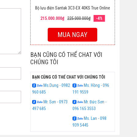
Bộ lưu điện Santak 3C3-EX 40KS True Online
215.000.000₫
225.000.000₫
-4%
MUA NGAY
BẠN CŨNG CÓ THỂ CHAT VỚI
CHÚNG TÔI
BẠN CŨNG CÓ THỂ CHAT VỚI CHÚNG TÔI
Ms.Dung - 0982
Ms. Hồng - 096
960 685
191 9559
Mr. Sơn - 0973
Mr. Đức Sơn -
497 685
096 165 3553
Ms. Lan - 098
939 5445