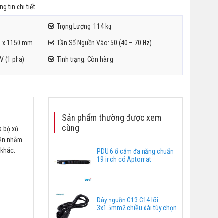
g tin chi tiết
Trọng Lượng: 114 kg
0 x 1150 mm
Tần Số Nguồn Vào: 50 (40 – 70 Hz)
V (1 pha)
Tình trạng: Còn hàng
Sản phẩm thường được xem
cùng
à bộ xử
uyền nhằm
 khác.
PDU 6 ổ cắm đa năng chuẩn
19 inch có Aptomat
Dây nguồn C13 C14 lõi
3x1.5mm2 chiều dài tùy chọn