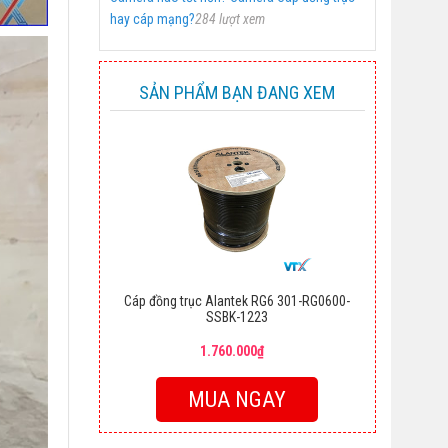
hay cáp mạng?
284 lượt xem
SẢN PHẨM BẠN ĐANG XEM
Cáp đồng trục Alantek RG6 301-RG0600-
SSBK-1223
1.760.000₫
MUA NGAY