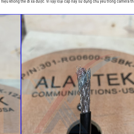
 hiệu không thể đi xa được. Vì vậy loại cáp này sử dụng chủ yếu trong camera t