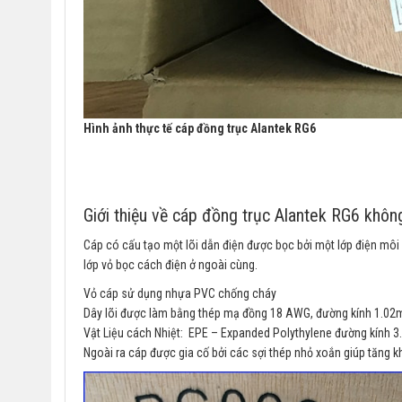
Hình ảnh thực tế cáp đồng trục Alantek RG6
Giới thiệu về cáp đồng trục Alantek RG6 k
Cáp có cấu tạo một lõi dẫn điện được bọc bởi một lớp điện môi
lớp vỏ bọc cách điện ở ngoài cùng.
Vỏ cáp sử dụng nhựa PVC chống cháy
Dây lõi được làm bằng thép mạ đồng 18 AWG, đường kính 1.02
Vật Liệu cách Nhiệt: EPE – Expanded Polythylene đường kính 
Ngoài ra cáp được gia cố bởi các sợi thép nhỏ xoắn giúp tăng 