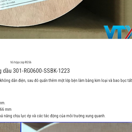
Vỏ hộp cáp RG56
hông dầu 301-RG0600-SSBK-1223
 không dẫn điện, sau đó quấn thêm một lớp bện làm bằng kim loại và bao bọc tất
mm.
3.66 mm
khả năng chịu lực ép và các tác động của môi trường xung quanh.