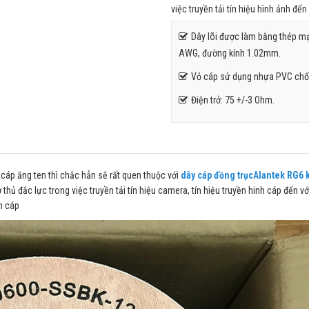
việc truyền tải tín hiệu hình ảnh đến
Dây lõi được làm bằng thép m
AWG, đường kính 1.02mm.
Vỏ cáp sử dụng nhựa PVC chố
Điện trở: 75 +/-3 Ohm.
 cáp ăng ten thì chắc hẳn sẽ rất quen thuộc với
dây cáp đồng trụcAlantek RG6
 thủ đắc lực trong việc truyền tải tín hiệu camera, tín hiệu truyền hinh cáp đến v
nh cáp