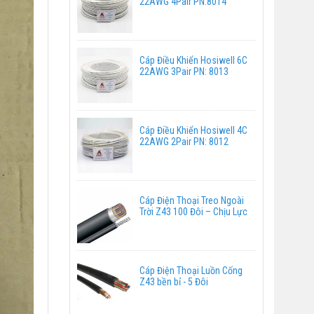
22AWG 4Pair PN:8014
Cáp Điều Khiển Hosiwell 6C
22AWG 3Pair PN: 8013
Cáp Điều Khiển Hosiwell 4C
22AWG 2Pair PN: 8012
Cáp Điện Thoại Treo Ngoài
Trời Z43 100 Đôi – Chịu Lực
Cáp Điện Thoại Luồn Cống
Z43 bền bỉ - 5 Đôi