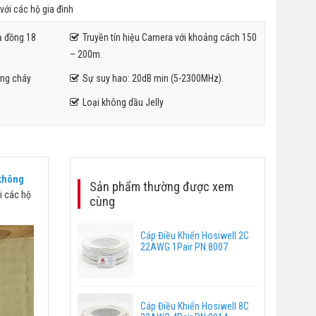
 với các hộ gia đình
ạ đồng 18
Truyền tín hiệu Camera với khoảng cách 150
– 200m.
ng cháy
Sự suy hao: 20dB min (5-2300MHz).
Loại không dầu Jelly
 không
Sản phẩm thường được xem
ới các hộ
cùng
Cáp Điều Khiển Hosiwell 2C
22AWG 1Pair PN:8007
Cáp Điều Khiển Hosiwell 8C