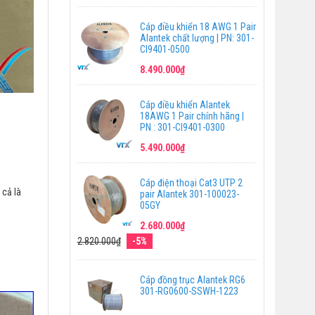
Cáp điều khiển 18 AWG 1 Pair
Alantek chất lượng | PN: 301-
CI9401-0500
8.490.000₫
Cáp điều khiển Alantek
18AWG 1 Pair chính hãng |
PN : 301-CI9401-0300
5.490.000₫
Cáp điện thoại Cat3 UTP 2
 cả là
pair Alantek 301-100023-
05GY
2.680.000₫
2.820.000₫
-5%
Cáp đồng trục Alantek RG6
301-RG0600-SSWH-1223