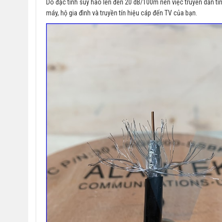
Do đặc tính suy hao lến đến 20 dB/100m nên việc truyền dẫn tín
máy, hộ gia đình và truyền tín hiệu cáp đến TV của bạn.