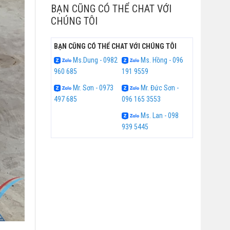
BẠN CŨNG CÓ THỂ CHAT VỚI
CHÚNG TÔI
BẠN CŨNG CÓ THỂ CHAT VỚI CHÚNG TÔI
Ms.Dung - 0982
Ms. Hồng - 096
960 685
191 9559
Mr. Sơn - 0973
Mr. Đức Sơn -
497 685
096 165 3553
Ms. Lan - 098
939 5445