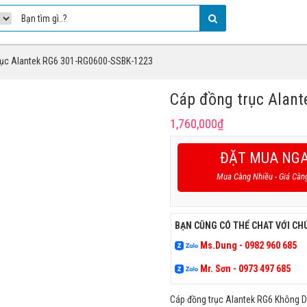
rục Alantek RG6 301-RG0600-SSBK-1223
Cáp đồng trục Alan
1,760,000
₫
ĐẶT MUA NG
Mua Càng Nhiều - Giá Càn
BẠN CŨNG CÓ THỂ CHAT VỚI CH
Ms.Dung - 0982 960 685
Mr. Sơn - 0973 497 685
Cáp đồng trục Alantek RG6 Không D