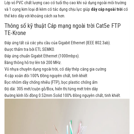
Lớp vỏ PVC chất lượng cao có tuổi thọ cao khi sử dụng ngoài môi trường
và 1 cọng kim loại đi kèm có tác dụng chịu lực giúp
dây cáp ngoài trời
có
thể kéo dây với khoảng cách xa hơn.
Thông số kỹ thuật Cáp mạng ngoài trời Cat5e FTP
TE-Krone
Đáp ứng tất cả các yêu cầu của Gigabit Ethernet (IEEE 802.3ab).
Được thẩm tra bởi ETL SEMKO.
Đáp ứng chuẩn Gigabit Ethernet (1000mbps).
Băng thông hỗ trợ lên tới 200 MHz.
Vỏ nhựa chuyên dụng ngoài trời, có dây thép căng gia cường
4 cặp xoắn đôi 100% Đồng nguyên chất, tinh khiết
Bọc nhôm dầy chống nhiễu (FTP), bọc plastic chống ẩm
Độ dài: 305 mét/cuộn gỗ/Box, hiển thị từng mét trên dây
Đường kính lõi đồng 0.52mm Solid 100% Đồng nguyên chất, tinh khiết.