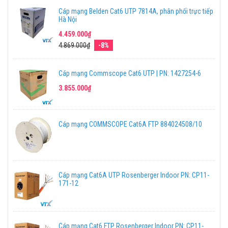
Cáp mạng Belden Cat6 UTP 7814A, phân phối trực tiếp
Hà Nội
4.459.000₫
4.869.000₫
-8%
Cáp mạng Commscope Cat6 UTP | PN: 1427254-6
3.855.000₫
Cáp mạng COMMSCOPE Cat6A FTP 884024508/10
Cáp mạng Cat6A UTP Rosenberger Indoor PN: CP11-
171-12
Cáp mạng Cat6 FTP Rosenberger Indoor PN: CP11-