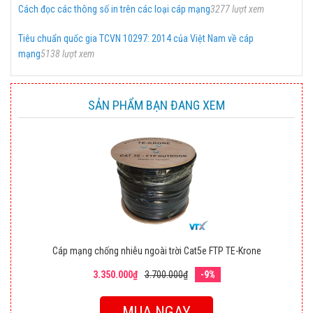
Cách đọc các thông số in trên các loại cáp mạng
3277 lượt xem
Tiêu chuẩn quốc gia TCVN 10297: 2014 của Việt Nam về cáp
mạng
5138 lượt xem
SẢN PHẨM BẠN ĐANG XEM
Cáp mạng chống nhiễu ngoài trời Cat5e FTP TE-Krone
3.350.000₫
3.700.000₫
-9%
MUA NGAY