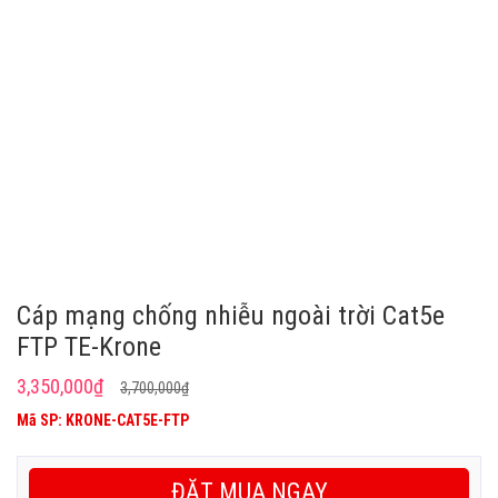
Cáp mạng chống nhiễu ngoài trời Cat5e
FTP TE-Krone
Giá
Giá
3,350,000
₫
3,700,000
₫
gốc
hiện
Mã SP: KRONE-CAT5E-FTP
là:
tại
3,700,000₫.
là:
ĐẶT MUA NGAY
3,350,000₫.