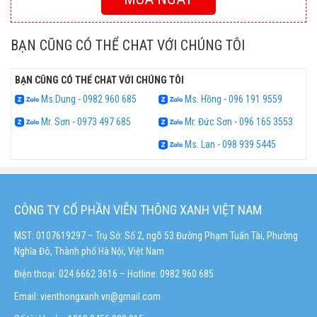
BẠN CŨNG CÓ THỂ CHAT VỚI CHÚNG TÔI
BẠN CŨNG CÓ THỂ CHAT VỚI CHÚNG TÔI
Ms.Dung - 0982 960 685
Ms. Hồng - 096 191 9559
Mr. Sơn - 0973 497 685
Mr. Đức Sơn - 096 165 3553
Ms. Lan - 098 939 5445
CÔNG TY CỔ PHẦN VIỄN THÔNG XANH VIỆT NAM
MST: 0107619297 – Trụ Sở: Số 2, ngõ 53 Đường Phạm Tuấn Tài, Phường
Nghĩa Đô, Thành phố Hà Nội, Việt Nam
Điện thoại: 024.6662 3616 – Hotline:
0982 960 685
Email:
vienthongxanh.vn@gmail.com