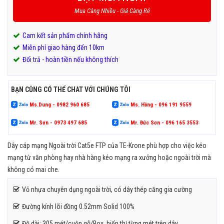
Mua Càng Nhiều - Giá Càng Rẻ
Cam kết sản phẩm chính hãng
Miễn phí giao hàng đến 10km
Đổi trả - hoàn tiền nếu không thích
BẠN CŨNG CÓ THỂ CHAT VỚI CHÚNG TÔI
Ms.Dung - 0982 960 685
Ms. Hồng - 096 191 9559
Mr. Sơn - 0973 497 685
Mr. Đức Sơn - 096 165 3553
Dây cáp mạng Ngoài trời Cat5e FTP của TE-Krone phù hợp cho việc kéo
mạng từ văn phòng hay nhà hàng kéo mạng ra xưởng hoặc ngoài trời mà
không có mai che.
Vỏ nhựa chuyên dụng ngoài trời, có dây thép căng gia cường
Đường kính lõi đồng 0.52mm Solid 100%
Độ dài: 305 mét/cuộn gỗ/Box, hiển thị từng mét trên dây