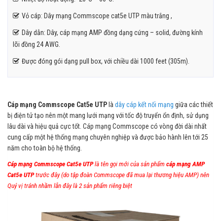
Vỏ cáp: Dây mạng Commscope cat5e UTP màu trắng ,
Dây dẫn: Dây, cáp mạng AMP đồng dạng cứng – solid, đường kính
lõi đồng 24 AWG.
Được đóng gói dạng pull box, với chiều dài 1000 feet (305m).
Cáp mạng Commscope Cat5e UTP
là
dây cáp kết nối mạng
giữa các thiết
bị điện tử tạo nên một mang lưới mạng với tốc độ truyển ổn định, sử dụng
lâu dài và hiệu quả cực tốt. Cáp mạng Commscope có vòng đời dài nhất
cung cấp một hệ thống mạng chuyên nghiệp và được bảo hành lên tới 25
năm cho toàn bộ hệ thống.
Cáp mạng Commscope Cat5e UTP
là tên gọi mới của sản phẩm
cáp mạng AMP
Cat5e UTP
trước đây (do tập đoàn Commscope đã mua lại thương hiệu AMP) nên
Quý vị tránh nhầm lẫn đây là 2 sản phẩm riêng biệt