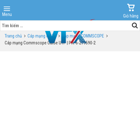
Menu
Giỏ hàng
Tìm
kiếm
Trang chủ
Cáp mạng cat5e
Cáp mạng COMMSCOPE
cho:
Cáp mạng Commscope Cat5e UTP | PN: 6-219590-2