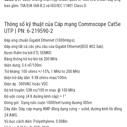
bao gồm: TIA/EIA 568-B.2 và ISO/IEC 11801 Class D.
Thông số kỹ thuật của Cáp mạng Commscope Cat5e
UTP | PN: 6-219590-2
Đáp ứng chuẩn Gigabit Ethernet (1000mbps).
Đáp ứng tất cả các yêu cầu của Gigabit Ethernet(IEEE 802.3ab).
Được thẩm tra bởi ETL SEMKO.
Băng thông hỗ trợ lên tới 200 MHz.
Điện dung: 5.6 nF/100m.
Trở kháng: 100 ohms +/-15%, 1 MHz to 200 MHz.
Điện trở dây dẫn: 9.38 ohms max/100m.
Điện áp : 300VAC hoặc VDC.
Độ trễ truyền: 538 ns/100 m max. @ 100 MHz.
Độ uốn cong: (4 X đường kính cáp) ≈ 1″.
Đóng gói : Dạng rulo cuộn 1000feet tương đương 305m
Dây dẫn: Dây, cáp mạng AMP đồng dạng cứng – solid, đường kính lõi đồng
24 AWG.
Vỏ bọc cách điện: Polyethylene, 0.008in.