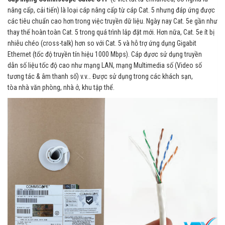
nâng cấp, cải tiến) là loại cáp nâng cấp từ cáp Cat. 5 nhưng đáp ứng được
các tiêu chuẩn cao hơn trong việc truyền dữ liệu. Ngày nay Cat. 5e gần như
thay thế hoàn toàn Cat. 5 trong quá trình lắp đặt mới. Hơn nữa, Cat. 5e ít bị
nhiễu chéo (cross-talk) hơn so với Cat. 5 và hỗ trợ ứng dụng Gigabit
Ethernet (tốc độ truyền tín hiệu 1000 Mbps). Cáp đựơc sử dụng truyền
dẫn số liệu tốc độ cao như mạng LAN, mạng Multimedia số (Video số
tương tác & âm thanh số) v.v… Được sử dụng trong các khách sạn,
tòa nhà văn phòng, nhà ở, khu tập thể.