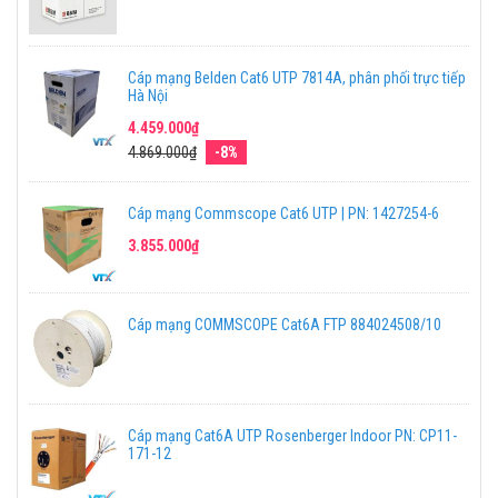
Cáp mạng Belden Cat6 UTP 7814A, phân phối trực tiếp
Hà Nội
4.459.000₫
4.869.000₫
-8%
Cáp mạng Commscope Cat6 UTP | PN: 1427254-6
3.855.000₫
Cáp mạng COMMSCOPE Cat6A FTP 884024508/10
Cáp mạng Cat6A UTP Rosenberger Indoor PN: CP11-
171-12