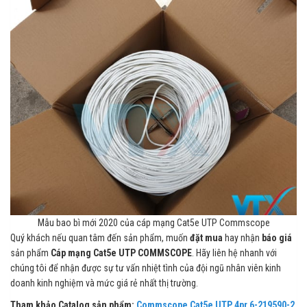
Mẫu bao bì mới 2020 của cáp mạng Cat5e UTP Commscope
Quý khách nếu quan tâm đến sản phẩm, muốn
đặt mua
hay nhận
báo giá
sản phẩm
Cáp mạng Cat5e U
TP
COMMSCOPE
. Hãy liên hệ nhanh với
chúng tôi để nhận được sự tư vấn nhiệt tình của đội ngũ nhân viên kinh
doanh kinh nghiệm và mức giá rẻ nhất thị trường.
Tham khảo Catalog sản phẩm:
Commscope Cat5e UTP 4pr 6-219590-2