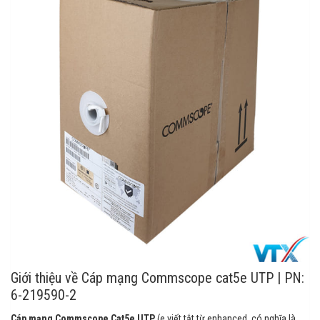
Giới thiệu về Cáp mạng Commscope cat5e UTP | PN:
6-219590-2
Cáp mạng Commscope Cat5e UTP
(e viết tắt từ enhanced, có nghĩa là