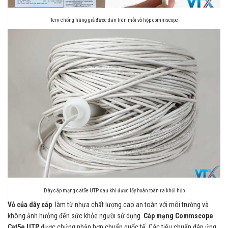
Tem chống hàng giả được dán trên mỗi vỏ hộp commscope
Dây cáp mạng cat5e UTP sau khi được lấy hoàn toàn ra khỏi hộp
Vỏ của dây cáp
làm từ nhựa chất lượng cao an toàn với môi trường và
không ảnh hưởng đến sức khỏe người sử dụng.
Cáp mạng Commscope
Cat5e UTP
được chứng nhận hợp chuẩn quốc tế. Các tiêu chuẩn đáp ứng