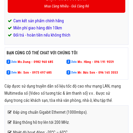
Mua Càng Nhiều - Giá Càng Rẻ
Cam kết sản phẩm chính hãng
Miễn phí giao hàng đến 10km
Đổi trả - hoàn tiền nếu không thích
BẠN CŨNG CÓ THỂ CHAT VỚI CHÚNG TÔI
Ms.Dung - 0982 960 685
Ms. Hồng - 096 191 9559
Mr. Sơn - 0973 497 685
Mr. Đức Sơn - 096 165 3553
Cáp đựơc sử dụng truyền dẫn số liệu tốc độ cao như mạng LAN, mạng
Multimedia số (Video số tương tác & âm thanh số) v.v… Được sử
dụng trong các khách sạn, tòa nhà văn phòng, nhà ở, khu tập thể.
Đáp ứng chuẩn Gigabit Ethernet (1000mbps).
Băng thông hỗ trợ lên tới 200 MHz.
Nhiệt độ hoạt động: -20°C – 60°C.