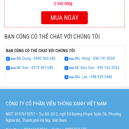
2.950.000₫
MUA NGAY
BẠN CŨNG CÓ THỂ CHAT VỚI CHÚNG TÔI
BẠN CŨNG CÓ THỂ CHAT VỚI CHÚNG TÔI
Ms.Dung - 0982 960 685
Ms. Hồng - 096 191 9559
Mr. Sơn - 0973 497 685
Mr. Đức Sơn - 096 165 3553
Ms. Lan - 098 939 5445
CÔNG TY CỔ PHẦN VIỄN THÔNG XANH VIỆT NAM
MST: 0107619297 – Trụ Sở: Số 2, ngõ 53 Đường Phạm Tuấn Tài, Phường
Nghĩa Đô, Thành phố Hà Nội, Việt Nam