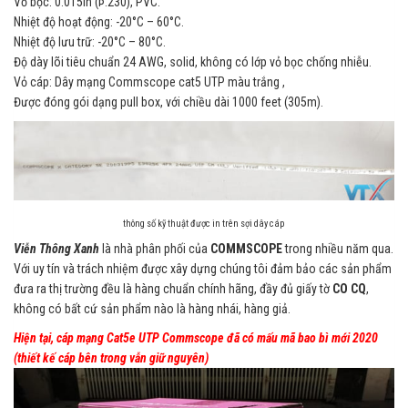
Vỏ bọc: 0.015in (Þ.230), PVC.
Nhiệt độ hoạt động: -20°C – 60°C.
Nhiệt độ lưu trữ: -20°C – 80°C.
Độ dày lõi tiêu chuẩn 24 AWG, solid, không có lớp vỏ bọc chống nhiễu.
Vỏ cáp: Dây mạng Commscope cat5 UTP màu trắng ,
Được đóng gói dạng pull box, với chiều dài 1000 feet (305m).
thông số kỹ thuật được in trên sợi dây cáp
Viễn Thông Xanh
là nhà phân phối của
COMMSCOPE
trong nhiều năm qua.
Với uy tín và trách nhiệm được xây dựng chúng tôi đảm bảo các sản phẩm
đưa ra thị trường đều là hàng chuẩn chính hãng, đầy đủ giấy tờ
CO CQ
,
không có bất cứ sản phẩm nào là hàng nhái, hàng giả.
Hiện tại, cáp mạng Cat5e UTP Commscope đã có mấu mã bao bì mới 2020
(thiết kế cáp bên trong vẫn giữ nguyên)