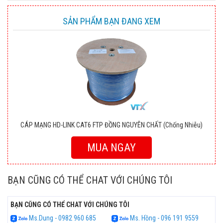
SẢN PHẨM BẠN ĐANG XEM
CÁP MẠNG HD-LINK CAT6 FTP ĐỒNG NGUYÊN CHẤT (Chống Nhiễu)
MUA NGAY
BẠN CŨNG CÓ THỂ CHAT VỚI CHÚNG TÔI
BẠN CŨNG CÓ THỂ CHAT VỚI CHÚNG TÔI
Ms.Dung - 0982 960 685
Ms. Hồng - 096 191 9559