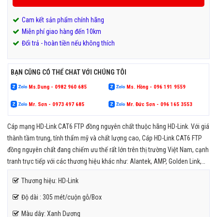
Cam kết sản phẩm chính hãng
Miễn phí giao hàng đến 10km
Đổi trả - hoàn tiền nếu không thích
BẠN CŨNG CÓ THỂ CHAT VỚI CHÚNG TÔI
Ms.Dung - 0982 960 685
Ms. Hồng - 096 191 9559
Mr. Sơn - 0973 497 685
Mr. Đức Sơn - 096 165 3553
Cáp mạng HD-Link CAT6 FTP đồng nguyên chất thuộc hãng HD-Link. Với giá
thành tầm trung, tính thẩm mỹ và chất lượng cao, Cáp HD-Link CAT6 FTP
đồng nguyên chất đang chiếm ưu thế rất lớn trên thị trường Việt Nam, cạnh
tranh trực tiếp với các thương hiệu khác như: Alantek, AMP, Golden Link,…
Thương hiệu: HD-Link
Độ dài : 305 mét/cuộn gỗ/Box
Màu dây: Xanh Dương