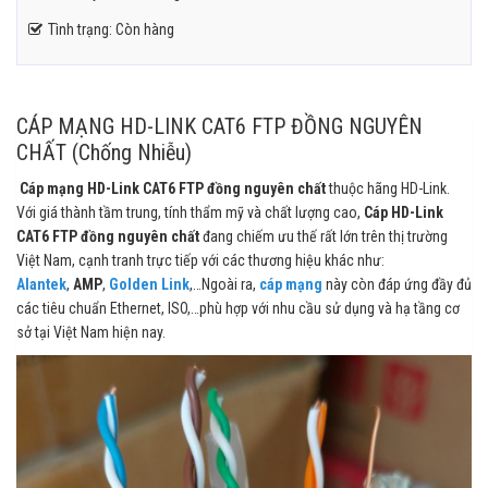
Tình trạng: Còn hàng
CÁP MẠNG HD-LINK CAT6 FTP ĐỒNG NGUYÊN
CHẤT (Chống Nhiễu)
Cáp mạng HD-Link CAT6 FTP đồng nguyên chất
thuộc hãng HD-Link.
Với giá thành tầm trung, tính thẩm mỹ và chất lượng cao,
Cáp HD-Link
CAT6 FTP đồng nguyên chất
đang chiếm ưu thế rất lớn trên thị trường
Việt Nam, cạnh tranh trực tiếp với các thương hiệu khác như:
Alantek
,
AMP
,
Golden Link
,…Ngoài ra,
cáp mạng
này còn đáp ứng đầy đủ
các tiêu chuẩn Ethernet, ISO,…phù hợp với nhu cầu sử dụng và hạ tầng cơ
sở tại Việt Nam hiện nay.