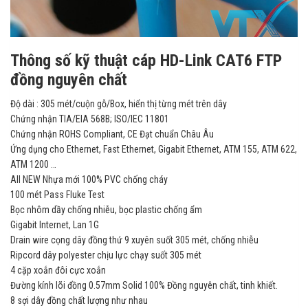
Thông số kỹ thuật cáp HD-Link CAT6 FTP
đồng nguyên chất
Độ dài : 305 mét/cuộn gỗ/Box, hiển thị từng mét trên dây
Chứng nhận TIA/EIA 568B; ISO/IEC 11801
Chứng nhận ROHS Compliant, CE Đạt chuẩn Châu Âu
Ứng dụng cho Ethernet, Fast Ethernet, Gigabit Ethernet, ATM 155, ATM 622,
ATM 1200 …
All NEW Nhựa mới 100% PVC chống cháy
100 mét Pass Fluke Test
Bọc nhôm dầy chống nhiễu, bọc plastic chống ẩm
Gigabit Internet, Lan 1G
Drain wire cọng dây đồng thứ 9 xuyên suốt 305 mét, chống nhiễu
Ripcord dây polyester chịu lực chạy suốt 305 mét
4 cặp xoắn đôi cực xoắn
Đường kính lõi đồng 0.57mm Solid 100% Đồng nguyên chất, tinh khiết.
8 sợi dây đồng chất lượng như nhau