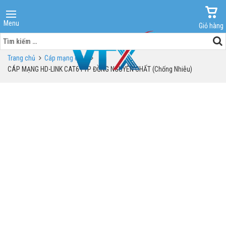
Menu
Giỏ hàng
Tìm
kiếm
Trang chủ
Cáp mạng cat6
cho:
CÁP MẠNG HD-LINK CAT6 FTP ĐỒNG NGUYÊN CHẤT (Chống Nhiễu)