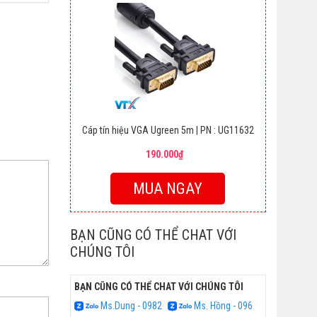
Cáp tín hiệu VGA Ugreen 5m | PN : UG11632
190.000₫
MUA NGAY
BẠN CŨNG CÓ THỂ CHAT VỚI
CHÚNG TÔI
BẠN CŨNG CÓ THỂ CHAT VỚI CHÚNG TÔI
Ms.Dung - 0982
Ms. Hồng - 096