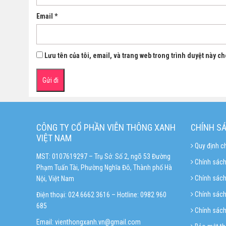
Email
*
Lưu tên của tôi, email, và trang web trong trình duyệt này cho
CÔNG TY CỔ PHẦN VIỄN THÔNG XANH
CHÍNH S
VIỆT NAM
Quy định c
MST: 0107619297 – Trụ Sở: Số 2, ngõ 53 Đường
Chính sách
Phạm Tuấn Tài, Phường Nghĩa Đô, Thành phố Hà
Chính sác
Nội, Việt Nam
Chính sách 
Điện thoại: 024.6662 3616 – Hotline:
0982 960
685
Chính sách
Email:
vienthongxanh.vn@gmail.com