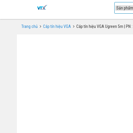
1
Trang chủ
Cáp tín hiệu VGA
Cáp tín hiệu VGA Ugreen 5m | PN 