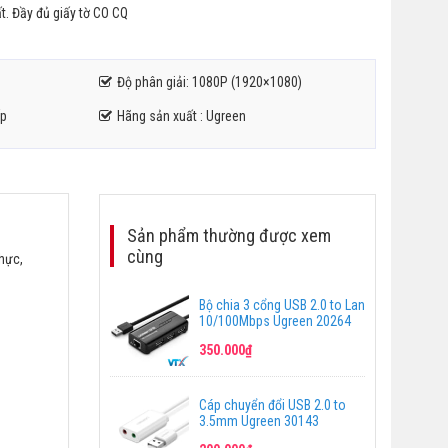
ất. Đầy đủ giấy tờ CO CQ
Độ phân giải: 1080P (1920×1080)
ấp
Hãng sản xuất : Ugreen
Sản phẩm thường được xem
cùng
thực,
Bộ chia 3 cổng USB 2.0 to Lan
10/100Mbps Ugreen 20264
350.000₫
Cáp chuyển đổi USB 2.0 to
3.5mm Ugreen 30143