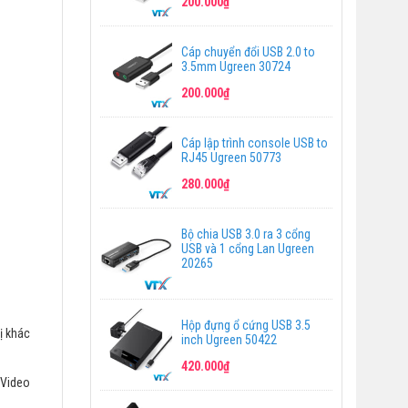
200.000₫
Cáp chuyển đổi USB 2.0 to
3.5mm Ugreen 30724
200.000₫
Cáp lập trình console USB to
RJ45 Ugreen 50773
280.000₫
Bộ chia USB 3.0 ra 3 cổng
USB và 1 cổng Lan Ugreen
20265
Hộp đựng ổ cứng USB 3.5
ị khác
inch Ugreen 50422
420.000₫
 Video