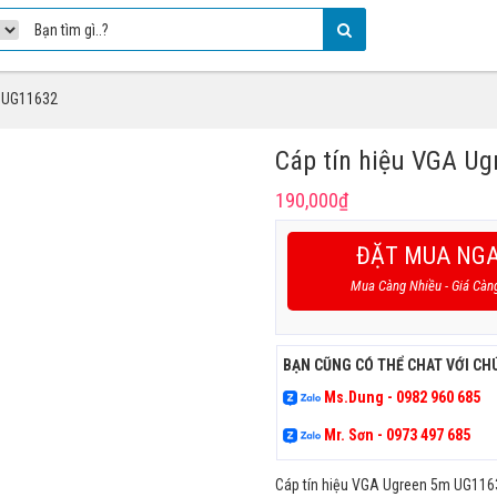
: UG11632
Cáp tín hiệu VGA Ug
190,000
₫
ĐẶT MUA NG
Mua Càng Nhiều - Giá Càn
BẠN CŨNG CÓ THỂ CHAT VỚI CH
Ms.Dung - 0982 960 685
Mr. Sơn - 0973 497 685
Cáp tín hiệu VGA Ugreen 5m UG116