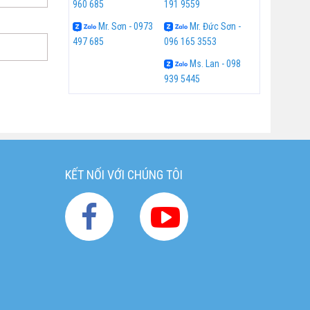
960 685
191 9559
Mr. Sơn - 0973
Mr. Đức Sơn -
497 685
096 165 3553
Ms. Lan - 098
939 5445
KẾT NỐI VỚI CHÚNG TÔI
g