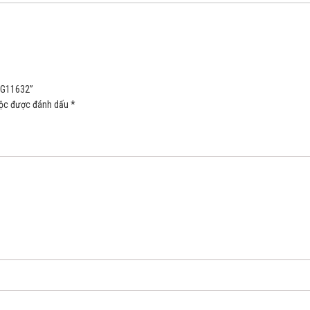
 UG11632”
uộc được đánh dấu
*