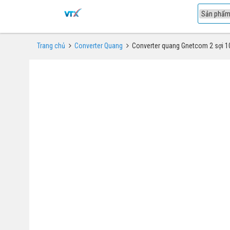
1
Trang chủ
Converter Quang
Converter quang Gnetcom 2 sợi 