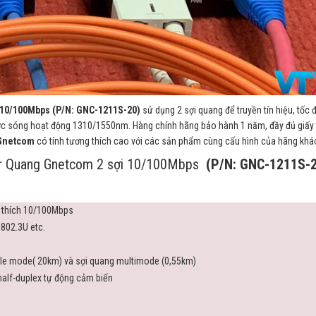
 10/100Mbps (P/N: GNC-1211S-20)
sử dụng 2 sợi quang để truyền tín hiệu, tốc 
ước sóng hoạt động 1310/1550nm. Hàng chính hãng bảo hành 1 năm, đầy đủ giấy 
Gnetcom
có tính tương thích cao với các sản phẩm cùng cấu hình của hãng khá
ter Quang Gnetcom 2 sợi 10/100Mbps
(P/N: GNC-1211S-
 thích 10/100Mbps
802.3U etc.
gle mode( 20km) và sợi quang multimode (0,55km)
 half-duplex tự động cảm biến