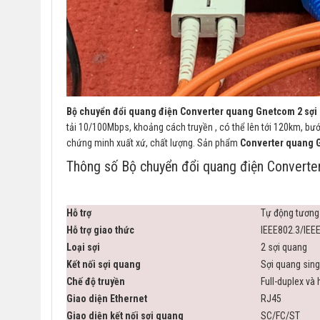
Bộ chuyển đổi quang điện Converter quang Gnetcom 2 sợi
tải 10/100Mbps, khoảng cách truyền , có thể lên tới 120km, b
chứng minh xuất xứ, chất lượng. Sản phẩm
Converter quang 
Thông số Bộ chuyển đổi quang điện Conver
Hỗ trợ
Tự động tương
Hỗ trợ giao thức
IEEE802.3/IEEE
Loại sợi
2 sợi quang
Kết nối sợi quang
Sợi quang sin
Chế độ truyền
Full-duplex và
Giao diện Ethernet
RJ45
Giao diện kết nối sợi quang
SC/FC/ST