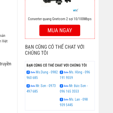
Converter quang Gnetcom 2 sợi 10/100Mbps
MUA NGAY
 sản
h Việt
BẠN CŨNG CÓ THỂ CHAT VỚI
CHÚNG TÔI
 truyền
BẠN CŨNG CÓ THỂ CHAT VỚI CHÚNG TÔI
Ms.Dung - 0982
Ms. Hồng - 096
960 685
191 9559
Mr. Sơn - 0973
Mr. Đức Sơn -
497 685
096 165 3553
Ms. Lan - 098
939 5445