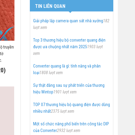
TIN LIÊN QUAN
Giải pháp lắp camera quan sát nhà xưởng
182
lượt xem
Top 3 thương hiệu bộ converter quang điện
được ưa chuộng nhất năm 2025
1903 lượt
độ truyền
xem
tờ
c.
Converter quang là gì: tính năng và phân
20)
loại
1808 lượt xem
Sự thật đằng sau sự phát triển của thương
hiệu Wintop
1901 lượt xem
TOP 07 thương hiệu bộ quang điện được dùng
nhiều nhất
2375 lượt xem
Một số chức năng phổ biến trên công tắc DIP
của Converter
2932 lượt xem