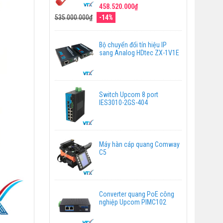
458.520.000₫
535.000.000₫
-14%
Bộ chuyển đổi tín hiệu IP
sang Analog HDtec ZX-1V1E
Switch Upcom 8 port
IES3010-2GS-404
Máy hàn cáp quang Comway
C5
Converter quang PoE công
nghiệp Upcom PIMC102