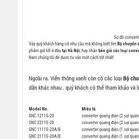
Sơ đồ conver
Vậy quý khách hàng có nhu cầu mà không biết tìm
Bộ chuyển 
phẩm giá tốt ở đâu
tại Hà Nội
; hay nhận
báo giá các loại conv
Nam chúng tôi để được tư vấn một cách tốt nhất!
Ngoài ra. Viễn thông xanh còn có các loại
Bộ chu
dẫn khác nhau . quý khách có thể tham khảo và li
Model No.
Miêu tả
GNC 1211S-20
converter quang điện (2 sợi qu
GNC 2211S-20
converter quang điện (2 sợi qu
GNC 1111S-20A/B
converter quang điện (1 sợi qu
GNC 2111S-20A/B
converter quang điện (1 sợi qu