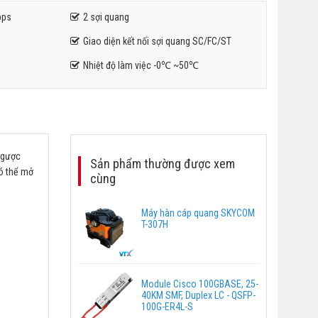
bps
2 sợi quang
Giao diện kết nối sợi quang SC/FC/ST
Nhiệt độ làm việc -0℃ ~50℃
 ngược
Sản phẩm thường được xem
ó thể mở
cùng
Máy hàn cáp quang SKYCOM
T-307H
Module Cisco 100GBASE, 25-
40KM SMF, Duplex LC - QSFP-
100G-ER4L-S