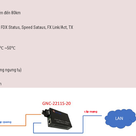
lên đến 80km
FDX Status, Speed Sataus, FX Link/Act, TX
-0℃ ~50℃
ng ngưng tụ)
m