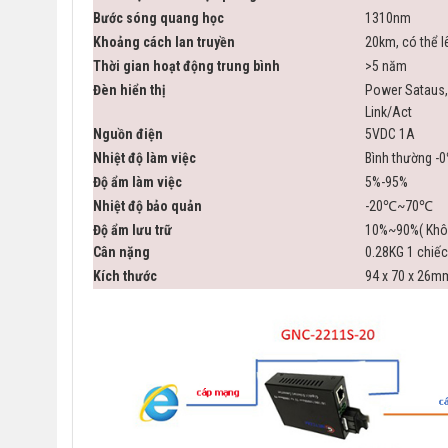
Bước sóng quang học
1310nm
Khoảng cách lan truyền
20km, có thể 
Thời gian hoạt động trung bình
>5 năm
Đèn hiển thị
Power Sataus, 
Link/Act
Nguồn điện
5VDC 1A
Nhiệt độ làm việc
Bình thường 
Độ ẩm làm việc
5%-95%
Nhiệt độ bảo quản
-20℃~70℃
Độ ẩm lưu trữ
10%~90%( Khô
Cân nặng
0.28KG 1 chiếc
Kích thước
94 x 70 x 26m