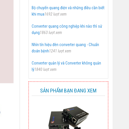
Bộ chuyển quang điện và những điều cần biết
khi mua
1692 lượt xem
Converter quang công nghiệp khi nào thì sử
dụng
1863 lượt xem
Nhìn tín hiệu đèn converter quang - Chuẩn
đoán bệnh
1241 lượt xem
Converter quản lý và Converter không quản
lý
1840 lượt xem
SẢN PHẨM BẠN ĐANG XEM