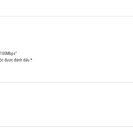
0/100Mbps”
uộc được đánh dấu
*