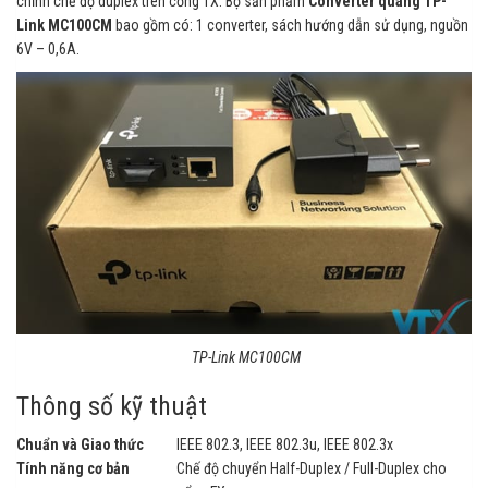
chỉnh chế độ duplex trên cổng TX. Bộ sản phẩm
Converter quang
TP-
Link MC100CM
bao gồm có: 1 converter, sách hướng dẫn sử dụng, nguồn
6V – 0,6A.
TP-Link MC100CM
Thông số kỹ thuật
Chuẩn và Giao thức
IEEE 802.3, IEEE 802.3u, IEEE 802.3x
Tính năng cơ bản
Chế độ chuyển Half-Duplex / Full-Duplex cho