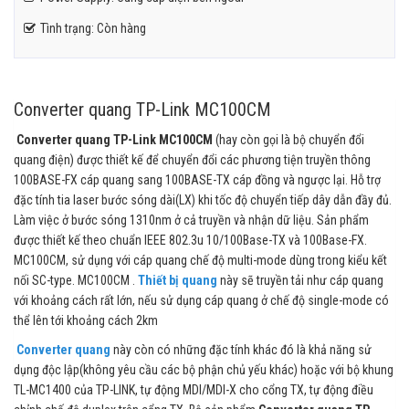
Tình trạng: Còn hàng
Converter quang TP-Link MC100CM
Converter quang
TP-Link MC100CM
(hay còn gọi là bộ chuyển đổi
quang điện) được thiết kế để chuyển đổi các phương tiện truyền thông
100BASE-FX cáp quang sang 100BASE-TX cáp đồng và ngược lại. Hỗ trợ
đặc tính tia laser bước sóng dài(LX) khi tốc độ chuyển tiếp dây dẫn đầy đủ.
Làm việc ở bước sóng 1310nm ở cả truyền và nhận dữ liệu. Sản phẩm
được thiết kế theo chuẩn IEEE 802.3u 10/100Base-TX và 100Base-FX.
MC100CM, sử dụng với cáp quang chế độ multi-mode dùng trong kiểu kết
nối SC-type. MC100CM .
Thiết bị quang
này sẽ truyền tải như cáp quang
với khoảng cách rất lớn, nếu sử dụng cáp quang ở chế độ single-mode có
thể lên tới khoảng cách 2km
Converter quang
này còn có những đặc tính khác đó là khả năng sử
dụng độc lập(không yêu cầu các bộ phận chủ yếu khác) hoặc với bộ khung
TL-MC1400 của TP-LINK, tự động MDI/MDI-X cho cổng TX, tự động điều