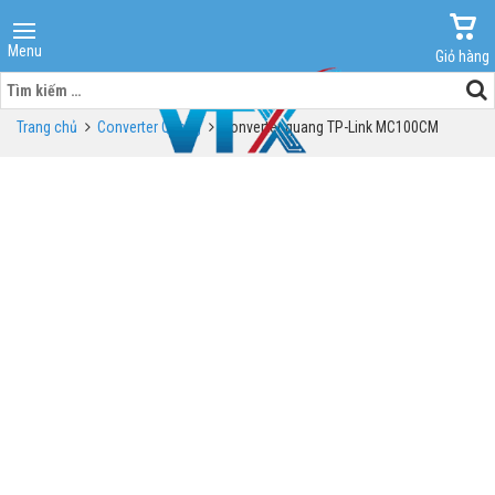
Menu
Giỏ hàng
Tìm
kiếm
Trang chủ
Converter Quang
Converter quang TP-Link MC100CM
cho: