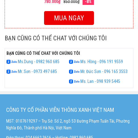
780.000₫
850.000₫
-8%
MUA NGAY
BẠN CŨNG CÓ THỂ CHAT VỚI CHÚNG TÔI
BẠN CŨNG CÓ THỂ CHAT VỚI CHÚNG TÔI
Ms.Dung - 0982 960 685
Ms. Hồng - 096 191 9559
Mr. Sơn - 0973 497 685
Mr. Đức Sơn - 096 165 3553
Ms. Lan - 098 939 5445
CÔNG TY CỔ PHẦN VIỄN THÔNG XANH VIỆT NAM
MST: 0107619297 – Trụ Sở: Số 2, ngõ 53 Đường Phạm Tuấn Tài, Phường
Nghĩa Đô, Thành phố Hà Nội, Việt Nam
Điện thoại: 024.6662 3616 – Hotline:
0982 960 685