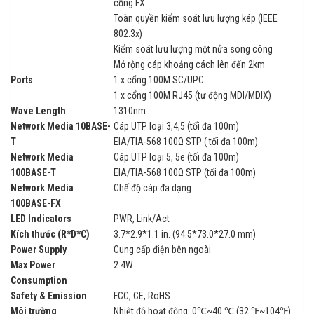
cổng FX
Toàn quyền kiểm soát lưu lượng kép (IEEE
802.3x)
Kiểm soát lưu lượng một nửa song công
Mở rộng cáp khoảng cách lên đến 2km
Ports
1 x cổng 100M SC/UPC
1 x cổng 100M RJ45 (tự động MDI/MDIX)
Wave Length
1310nm
Network Media 10BASE-
Cáp UTP loại 3,4,5 (tối đa 100m)
T
EIA/TIA-568 100Ω STP ( tối đa 100m)
Network Media
Cáp UTP loại 5, 5e (tối đa 100m)
100BASE-T
EIA/TIA-568 100Ω STP (tối đa 100m)
Network Media
Chế độ cáp đa dạng
100BASE-FX
LED Indicators
PWR, Link/Act
Kích thước (R*D*C)
3.7*2.9*1.1 in. (94.5*73.0*27.0 mm)
Power Supply
Cung cấp điện bên ngoài
Max Power
2.4W
Consumption
Safety & Emission
FCC, CE, RoHS
Môi trường
Nhiệt độ hoạt động: 0℃~40 ℃ (32 ℉~104℉)