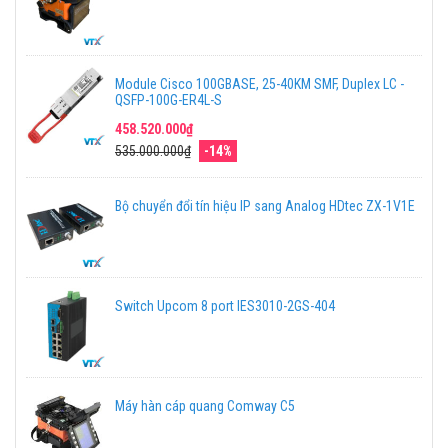
Module Cisco 100GBASE, 25-40KM SMF, Duplex LC -
QSFP-100G-ER4L-S
458.520.000₫
535.000.000₫
-14%
Bộ chuyển đổi tín hiệu IP sang Analog HDtec ZX-1V1E
Switch Upcom 8 port IES3010-2GS-404
Máy hàn cáp quang Comway C5