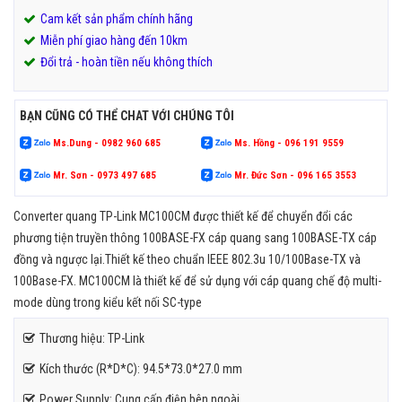
Cam kết sản phẩm chính hãng
Miễn phí giao hàng đến 10km
Đổi trả - hoàn tiền nếu không thích
BẠN CŨNG CÓ THỂ CHAT VỚI CHÚNG TÔI
Ms.Dung - 0982 960 685
Ms. Hồng - 096 191 9559
Mr. Sơn - 0973 497 685
Mr. Đức Sơn - 096 165 3553
Converter quang TP-Link MC100CM được thiết kế để chuyển đổi các
phương tiện truyền thông 100BASE-FX cáp quang sang 100BASE-TX cáp
đồng và ngược lại.Thiết kế theo chuẩn IEEE 802.3u 10/100Base-TX và
100Base-FX. MC100CM là thiết kế để sử dụng với cáp quang chế độ multi-
mode dùng trong kiểu kết nối SC-type
Thương hiệu: TP-Link
Kích thước (R*D*C): 94.5*73.0*27.0 mm
Power Supply: Cung cấp điện bên ngoài