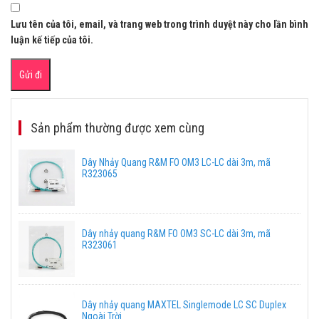
Lưu tên của tôi, email, và trang web trong trình duyệt này cho lần bình
luận kế tiếp của tôi.
Sản phẩm thường được xem cùng
Dây Nhảy Quang R&M FO OM3 LC-LC dài 3m, mã
R323065
Dây nhảy quang R&M FO OM3 SC-LC dài 3m, mã
R323061
Dây nhảy quang MAXTEL Singlemode LC SC Duplex
Ngoài Trời