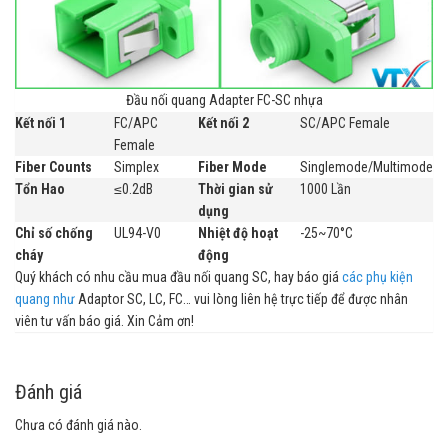
Đầu nối quang Adapter FC-SC nhựa
Kết nối 1
FC/APC
Kết nối 2
SC/APC Female
Female
Fiber Counts
Simplex
Fiber Mode
Singlemode/Multimode
Tổn Hao
≤0.2dB
Thời gian sử
1000 Lần
dụng
Chỉ số chống
UL94-V0
Nhiệt độ hoạt
-25~70°C
cháy
động
Quý khách có nhu cầu mua đầu nối quang SC, hay báo giá
các phụ kiện
quang như
Adaptor SC, LC, FC… vui lòng liên hệ trực tiếp để được nhân
viên tư vấn báo giá. Xin Cảm ơn!
Đánh giá
Chưa có đánh giá nào.