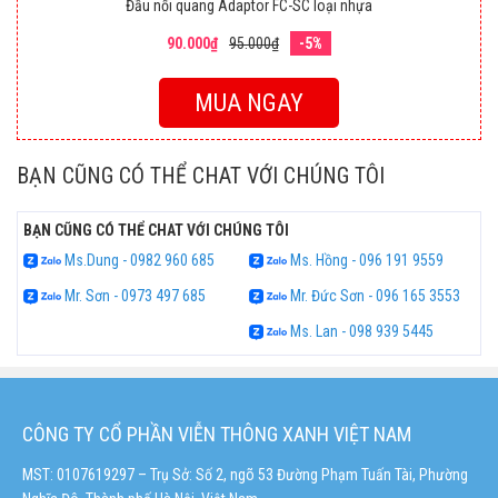
Đầu nối quang Adaptor FC-SC loại nhựa
90.000₫
95.000₫
-5%
MUA NGAY
BẠN CŨNG CÓ THỂ CHAT VỚI CHÚNG TÔI
BẠN CŨNG CÓ THỂ CHAT VỚI CHÚNG TÔI
Ms.Dung - 0982 960 685
Ms. Hồng - 096 191 9559
Mr. Sơn - 0973 497 685
Mr. Đức Sơn - 096 165 3553
Ms. Lan - 098 939 5445
CÔNG TY CỔ PHẦN VIỄN THÔNG XANH VIỆT NAM
MST: 0107619297 – Trụ Sở: Số 2, ngõ 53 Đường Phạm Tuấn Tài, Phường