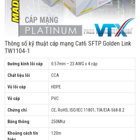
Thông số kỹ thuật cáp mạng Cat6 SFTP Golden Link
TW1104-1
Đường kính lõi cáp
0.57mm – 23 AWG x 4 cặp
Chất liệu lõi
CCA
Vỏ lõi cáp
HDPE
Vỏ cáp
PVC
Chứng chỉ
CE; RoHS; ISO/IEC 11801; TIA/EIA-568-B.2
Băng thông
250Mhz
Khoảng cách tín
120m
hiệu