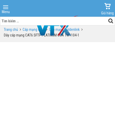
Menu
Giỏ hàng
Tìm
kiếm
Trang chủ
Cáp mạng cat6
Cáp mạng Goldenlink
cho:
Dây cáp mạng CAT6 SFTP PLATINUM CCA TW1104-1