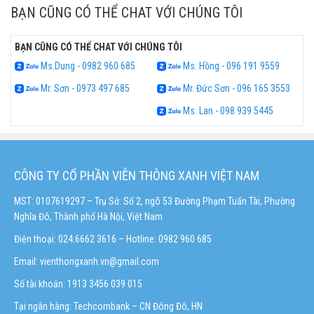
BẠN CŨNG CÓ THỂ CHAT VỚI CHÚNG TÔI
BẠN CŨNG CÓ THỂ CHAT VỚI CHÚNG TÔI
Ms.Dung - 0982 960 685
Ms. Hồng - 096 191 9559
Mr. Sơn - 0973 497 685
Mr. Đức Sơn - 096 165 3553
Ms. Lan - 098 939 5445
CÔNG TY CỔ PHẦN VIỄN THÔNG XANH VIỆT NAM
MST: 0107619297 – Trụ Sở: Số 2, ngõ 53 Đường Phạm Tuấn Tài, Phường
Nghĩa Đô, Thành phố Hà Nội, Việt Nam
Điện thoại: 024.6662 3616 – Hotline:
0982 960 685
Email:
vienthongxanh.vn@gmail.com
Số tài khoản: 1913 3456 039 015
Tại ngân hàng: Techcombank – CN Đông Đô, HN