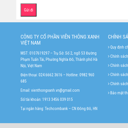
CÔNG TY CỔ PHẦN VIỄN THÔNG XANH
CHÍNH S
VIỆT NAM
Quy định c
MST: 0107619297 – Trụ Sở: Số 2, ngõ 53 Đường
Chính sách
Phạm Tuấn Tài, Phường Nghĩa Đô, Thành phố Hà
Chính sác
Nội, Việt Nam
Chính sách 
Điện thoại: 024.6662 3616 – Hotline:
0982 960
685
Chính sách
Email:
vienthongxanh.vn@gmail.com
Bảo mật th
Số tài khoản: 1913 3456 039 015
Tại ngân hàng: Techcombank – CN Đông Đô, HN