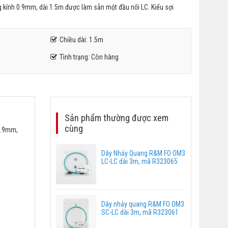
kính 0.9mm, dài 1.5m được làm sẵn một đầu nối LC. Kiểu sợi
Chiều dài: 1.5m
Tình trạng: Còn hàng
Sản phẩm thường được xem
cùng
0.9mm,
Dây Nhảy Quang R&M FO OM3
LC-LC dài 3m, mã R323065
Dây nhảy quang R&M FO OM3
SC-LC dài 3m, mã R323061