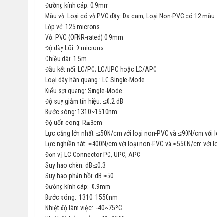
Đường kính cáp: 0.9mm
Màu vỏ: Loại có vỏ PVC dầy: Da cam; Loại Non-PVC có 12 màu
Lớp vỏ: 125 microns
Vỏ: PVC (OFNR-rated) 0.9mm
Độ dày Lõi: 9 microns
Chiều dài: 1.5m
Đầu kết nối: LC/PC; LC/UPC hoặc LC/APC
Loại dây hàn quang : LC Single-Mode
Kiểu sợi quang: Single-Mode
Độ suy giảm tín hiệu: ≤0.2 dB
Bước sóng: 1310~1510nm
Độ uốn cong: R≥3cm
Lực căng lớn nhất: ≤50N/cm với loại non-PVC và ≤90N/cm với l
Lực nghiền nát: ≤400N/cm với loại non-PVC và ≤550N/cm với l
Đơn vị: LC Connector PC, UPC, APC
Suy hao chèn: dB ≤0.3
Suy hao phản hồi: dB ≥50
Đường kính cáp: 0.9mm
Bước sóng: 1310, 1550nm
Nhiệt độ làm việc: -40~75ºC