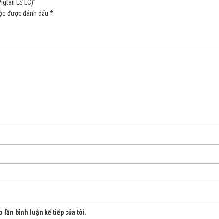
gtail LS LC)”
uộc được đánh dấu
*
 lần bình luận kế tiếp của tôi.