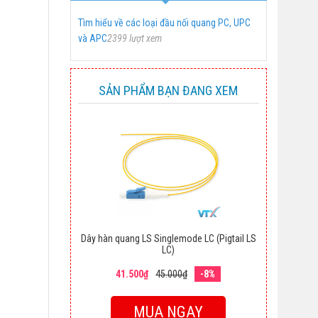
Tìm hiểu về các loại đầu nối quang PC, UPC
và APC
2399 lượt xem
SẢN PHẨM BẠN ĐANG XEM
Dây hàn quang LS Singlemode LC (Pigtail LS
LC)
41.500₫
45.000₫
-8%
MUA NGAY