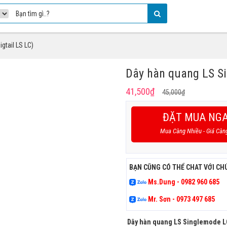
gtail LS LC)
Dây hàn quang LS Si
Giá
Giá
41,500
₫
45,000
₫
gốc
hiện
là:
tại
ĐẶT MUA NG
45,000₫.
là:
Mua Càng Nhiều - Giá Càn
41,500₫.
BẠN CŨNG CÓ THỂ CHAT VỚI CH
Ms.Dung - 0982 960 685
Mr. Sơn - 0973 497 685
Dây hàn quang LS Singlemode L