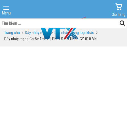
Menu
Giỏ hàng
Tìm
kiếm
Trang chủ
Dây nhảy mạng
Dây nhảy mạng loại khác
cho:
Dây nhảy mạng Cat5e 1m LS | PN : LS-PC-UC5E-GY-010-VN