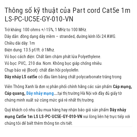
Thông số kỹ thuật của Part cord Cat5e 1m
LS-PC-UC5E-GY-010-VN
Trở kháng: 100 ohms +/-15%, 1 MHz to 100 MHz.
Dây dẫn: đồng dạng dây mềm – stranded, đường kính lõi 24 AWG.
Chiều dài dây: 1m
Điện dung: 13.5 pf/ft. ở 1Mhz.
Vỏ bọc cách điện: Chất làm chậm phát lửa Polyethylene.
Vỏ bọc: PVC, .210 dia. Nom. Không bọc giáp chống nhiễu.
Chụp bảo vệ (Boot): chất đàn hồi polyolefin.
Dây nhảy LS cat5e
có đầu làm bằng chất polycarbonate trắng trong
Viễn Thông Xanh là đơn vị phân phối chính hãng các sản phẩm
Cáp mạng,
Cáp quang,
Dây nhảy mạng
….
tại thị trường Hà Nội với đầy đủ giấy tờ
chứng minh xuất sứ cùng mức giá rẻ nhất thị trường.
Quý khách có nhu cầu mua hàng hay nhận báo giá sản phẩm
Dây nhảy
mạng Cat5e 1m LS LS-PC-UC5E-GY-010-VN
vui lòng liên hệ trực tiếp với
chúng tôi để biết thêm thông tin chi tiết.