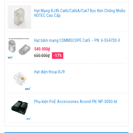
Hạt Mạng RJ45 Cat6/Cat6A/Cat7 Bọc Kim Chống Nhiễu
HDTEC Cao Cấp
Hạt bấm mạng COMMSCOPE Cat5 – PN: 6-554720-3
540.000₫
650.000₫
-17%
Hạt điện thoại RJ9
Phụ kiện PoE Accessories Acorid PN: NP-300G-bt