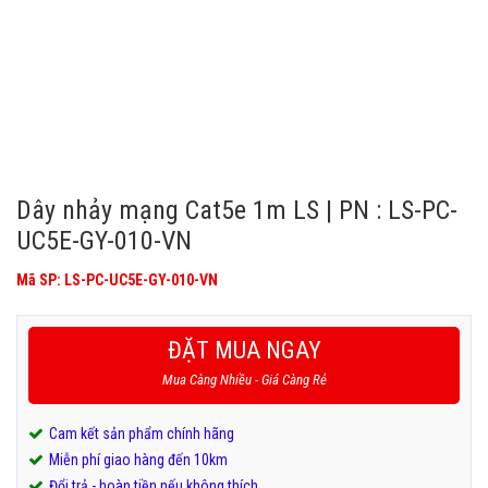
Dây nhảy mạng Cat5e 1m LS | PN : LS-PC-
UC5E-GY-010-VN
Mã SP: LS-PC-UC5E-GY-010-VN
ĐẶT MUA NGAY
Mua Càng Nhiều - Giá Càng Rẻ
Cam kết sản phẩm chính hãng
Miễn phí giao hàng đến 10km
Đổi trả - hoàn tiền nếu không thích