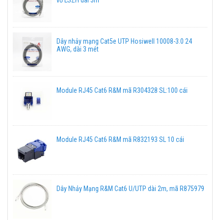
vỏ LSZH dài 3m
Dây nhảy mạng Cat5e UTP Hosiwell 10008-3.0 24
AWG, dài 3 mét
Module RJ45 Cat6 R&M mã R304328 SL:100 cái
Module RJ45 Cat6 R&M mã R832193 SL 10 cái
Dây Nhảy Mạng R&M Cat6 U/UTP dài 2m, mã R875979