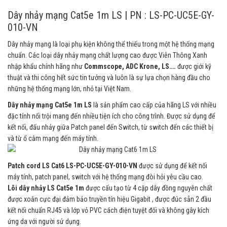
Dây nhảy mạng Cat5e 1m LS | PN : LS-PC-UC5E-GY-
010-VN
Dây nhảy mạng là loại phụ kiện không thể thiếu trong một hệ thống mạng
chuẩn. Các loại dây nhảy mạng chất lượng cao được Viễn Thông Xanh
nhập khẩu chính hãng như
Commscope, ADC Krone, LS….
được giới kỹ
thuật và thi công hết sức tin tưởng và luôn là sự lựa chọn hàng đầu cho
những hệ thống mạng lớn, nhỏ tại Việt Nam.
Dây nhảy mạng Cat5e 1m LS
là sản phẩm cao cấp của hãng LS với nhiều
đặc tính nổi trội mang đến nhiều tiện ích cho công trình. Được sử dụng để
kết nối, đấu nhảy giữa Patch panel đến Switch, từ switch đến các thiết bị
và từ ổ cắm mạng đến máy tính.
Patch cord LS
Cat6 LS-PC-UC5E-GY-010-VN
được
sử dụng để kết nối
máy tính, patch panel, switch với hệ thống mạng đòi hỏi yêu cầu cao.
Lõi dây nhảy LS Cat5e 1m
được cấu tạo từ 4 cặp dây đồng nguyên chất
được xoắn cực đại đảm bảo truyền tín hiệu Gigabit , được đúc sẵn 2 đầu
kết nối chuẩn RJ45 và lớp vỏ PVC cách điện tuyệt đối và không gây kích
ứng da với người sử dụng.