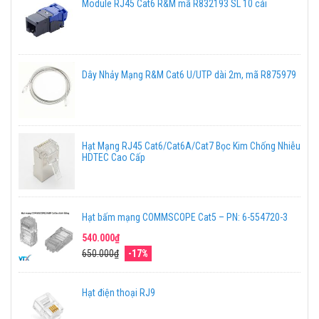
Module RJ45 Cat6 R&M mã R832193 SL 10 cái
Dây Nhảy Mạng R&M Cat6 U/UTP dài 2m, mã R875979
Hạt Mạng RJ45 Cat6/Cat6A/Cat7 Bọc Kim Chống Nhiễu
HDTEC Cao Cấp
Hạt bấm mạng COMMSCOPE Cat5 – PN: 6-554720-3
540.000₫
650.000₫
-17%
Hạt điện thoại RJ9