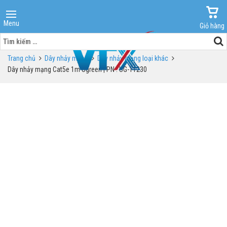
Menu
Giỏ hàng
Tìm
kiếm
Trang chủ
Dây nhảy mạng
Dây nhảy mạng loại khác
cho:
Dây nhảy mạng Cat5e 1m Ugreen | PN : UG-11230