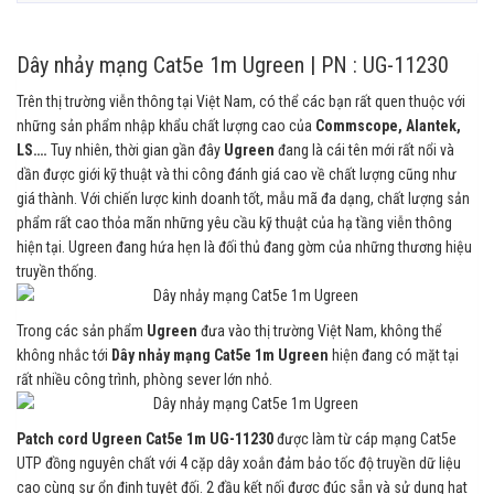
Dây nhảy mạng Cat5e 1m Ugreen | PN : UG-11230
Trên thị trường viễn thông tại Việt Nam, có thể các bạn rất quen thuộc với
những sản phẩm nhập khẩu chất lượng cao của
Commscope, Alantek,
LS….
Tuy nhiên, thời gian gần đây
Ugreen
đang là cái tên mới rất nổi và
dần được giới kỹ thuật và thi công đánh giá cao về chất lượng cũng như
giá thành. Với chiến lược kinh doanh tốt, mẫu mã đa dạng, chất lượng sản
phẩm rất cao thỏa mãn những yêu cầu kỹ thuật của hạ tầng viễn thông
hiện tại. Ugreen đang hứa hẹn là đối thủ đang gờm của những thương hiệu
truyền thống.
Trong các sản phẩm
Ugreen
đưa vào thị trường Việt Nam, không thể
không nhắc tới
Dây nhảy mạng Cat5e 1m Ugreen
hiện đang có mặt tại
rất nhiều công trình, phòng sever lớn nhỏ.
Patch cord Ugreen Cat5e 1m UG-11230
được làm từ cáp mạng Cat5e
UTP đồng nguyên chất với 4 cặp dây xoắn đảm bảo tốc độ truyền dữ liệu
cao cùng sự ổn định tuyệt đối. 2 đầu kết nối được đúc sẵn và sử dụng hạt