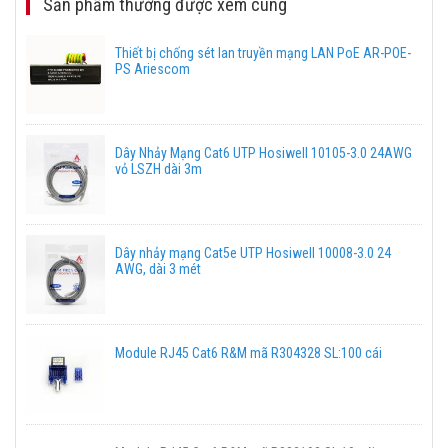
Sản phẩm thường được xem cùng
Thiết bị chống sét lan truyền mạng LAN PoE AR-POE-
PS Ariescom
Dây Nhảy Mạng Cat6 UTP Hosiwell 10105-3.0 24AWG
vỏ LSZH dài 3m
Dây nhảy mạng Cat5e UTP Hosiwell 10008-3.0 24
AWG, dài 3 mét
Module RJ45 Cat6 R&M mã R304328 SL:100 cái