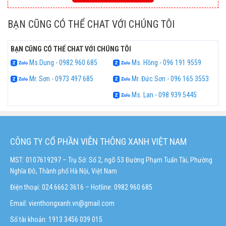
BẠN CŨNG CÓ THỂ CHAT VỚI CHÚNG TÔI
BẠN CŨNG CÓ THỂ CHAT VỚI CHÚNG TÔI
Ms.Dung - 0982 960 685
Ms. Hồng - 096 191 9559
Mr. Sơn - 0973 497 685
Mr. Đức Sơn - 096 165 3553
Ms. Lan - 098 939 5445
CÔNG TY CỔ PHẦN VIỄN THÔNG XANH VIỆT NAM
MST: 0107619297 – Trụ Sở: Số 2, ngõ 53 Đường Phạm Tuấn Tài, Phường
Nghĩa Đô, Thành phố Hà Nội, Việt Nam
Điện thoại: 024.6662 3616 – Hotline:
0982 960 685
Email:
vienthongxanh.vn@gmail.com
Số tài khoản: 1913 3456 039 015