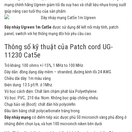
mạng chính hãng Ugreen giảm tối đa suy hao và chất liệu nhựa trong suốt
giúp nâng cao tuổi thọ của sản phẩm.
Dây nhảy Ugreen 1m Cat5e
được
sử dụng để kết nối máy tính, patch
panel, switch với hệ thống mạng đòi hỏi yêu cầu cao.
Thông số kỹ thuật của Patch cord UG-
11230 Cat5e
Trở kháng: 100 ohms +/-15%, 1 MHz to 100 MHz.
Dây dẫn: đồng dạng dây mềm – stranded, đường kính lõi 24 AWG.
Chiều dài dây: 1m màu vàng
Điện dung: 13.5 pf/ft. ở 1Mhz.
Vỏ bọc cách điện: Chất làm chậm phát lửa Polyethylene.
Vỏ bọc: PVC, .210 dia. Nom. Không bọc giáp chống nhiễu.
Chụp bảo vệ (Boot): chất đàn hồi polyolefin.
Đầu làm bằng chất polycarbonate trắng trong.
Dây nhảy mạng
có điểm tiếp xúc được phủ 50 microinch vàng phủ đồng ở
những điểm chọn lựa, và hơn 100 microinch niken bên dưới