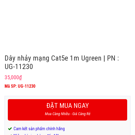
Dây nhảy mạng Cat5e 1m Ugreen | PN :
UG-11230
35,000
₫
Mã SP: UG-11230
ĐẶT MUA NGAY
Mua Càng Nhiều - Giá Càng Rẻ
Cam kết sản phẩm chính hãng