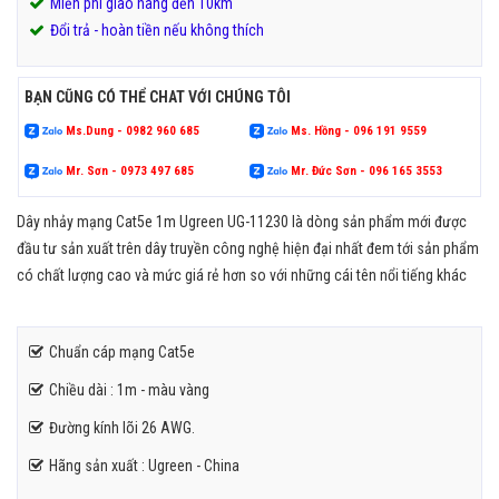
Miễn phí giao hàng đến 10km
Đổi trả - hoàn tiền nếu không thích
BẠN CŨNG CÓ THỂ CHAT VỚI CHÚNG TÔI
Ms.Dung - 0982 960 685
Ms. Hồng - 096 191 9559
Mr. Sơn - 0973 497 685
Mr. Đức Sơn - 096 165 3553
Dây nhảy mạng Cat5e 1m Ugreen UG-11230 là dòng sản phẩm mới được
đầu tư sản xuất trên dây truyền công nghệ hiện đại nhất đem tới sản phẩm
có chất lượng cao và mức giá rẻ hơn so với những cái tên nổi tiếng khác
Chuẩn cáp mạng Cat5e
Chiều dài : 1m - màu vàng
Đường kính lõi 26 AWG.
Hãng sản xuất : Ugreen - China