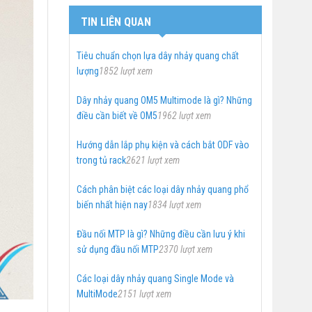
TIN LIÊN QUAN
Tiêu chuẩn chọn lựa dây nhảy quang chất
lượng
1852 lượt xem
Dây nhảy quang OM5 Multimode là gì? Những
điều cần biết về OM5
1962 lượt xem
Hướng dẫn lắp phụ kiện và cách bắt ODF vào
trong tủ rack
2621 lượt xem
Cách phân biệt các loại dây nhảy quang phổ
biến nhất hiện nay
1834 lượt xem
Đầu nối MTP là gì? Những điều cần lưu ý khi
sử dụng đầu nối MTP
2370 lượt xem
Các loại dây nhảy quang Single Mode và
MultiMode
2151 lượt xem