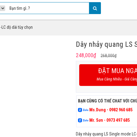
-LC độ dài tùy chọn
Dây nhảy quang LS S
Giá
Giá
248,000
₫
268,000
₫
gốc
hiện
là:
tại
ĐẶT MUA NG
268,000₫
là:
Mua Càng Nhiều - Giá Càn
248,000₫
BẠN CŨNG CÓ THỂ CHAT VỚI CH
Ms.Dung - 0982 960 685
Mr. Sơn - 0973 497 685
Dây nhảy quang LS Single mode LC-