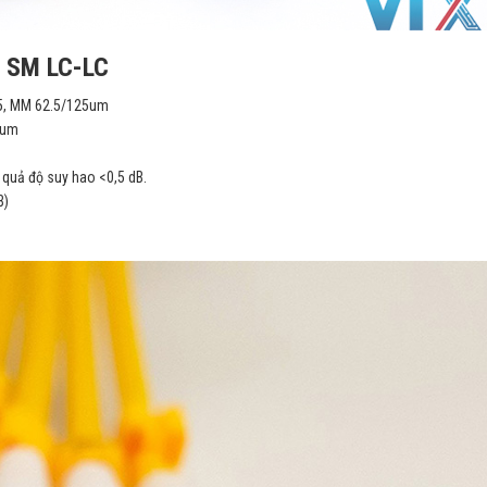
S SM LC-LC
5, MM 62.5/125um
5um
t quả độ suy hao <0,5 dB.
B)