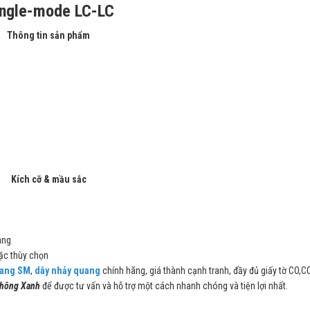
ingle-mode LC-LC
Thông tin sản phẩm
C
Kích cỡ & mầu sắc
àng
ặc thùy chọn
uang SM
,
dây nhảy quang
chính hãng, giá thành cạnh tranh, đầy đủ giấy tờ CO,C
Thông Xanh
để được tư vấn và hỗ trợ một cách nhanh chóng và tiện lợi nhất.