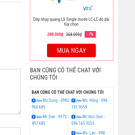
Dây nhảy quang LS Single mode LC-LC độ dài
tùy chọn
248.000₫
268.000₫
-7%
MUA NGAY
BẠN CŨNG CÓ THỂ CHAT VỚI
CHÚNG TÔI
BẠN CŨNG CÓ THỂ CHAT VỚI CHÚNG TÔI
Ms.Dung - 0982
Ms. Hồng - 096
960 685
191 9559
Mr. Sơn - 0973
Mr. Đức Sơn -
497 685
096 165 3553
Ms. Lan - 098