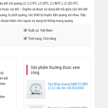
đầu kết nối quang LC ( LC/PC, LC/UPC, LC/APC ); LC (SC/PC,
 hoặc sợi đôi – Duplex và được sử dụng kết nối giữa các liên kết
ang, tủ phối quang, các thiết bị truyền dẫn quang với nhau. Dây
và thuận thiện cho người sử dụng hệ thống mạng quang
Xuất sứ: Việt Nam
Tình trạng: Còn hàng
Sản phẩm thường được xem
cùng
nối
ên kết
thiện
Dây Nhảy Quang R&M FO OM3
LC-LC dài 3m, mã R323065
iber