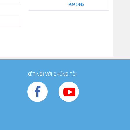
939 5445
KẾT NỐI VỚI CHÚNG TÔI
g