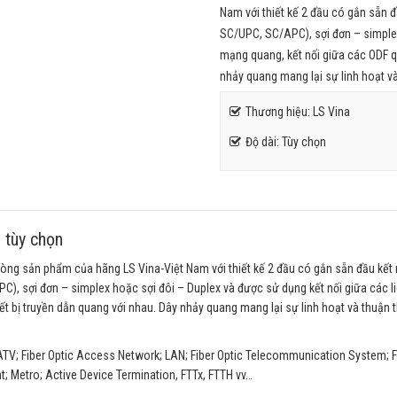
Nam với thiết kế 2 đầu có gắn sẵn 
SC/UPC, SC/APC), sợi đơn – simplex
mạng quang, kết nối giữa các ODF qu
nhảy quang mang lại sự linh hoạt 
Thương hiệu: LS Vina
Độ dài: Tùy chọn
 tùy chọn
òng sản phẩm của hãng LS Vina-Việt Nam với thiết kế 2 đầu có gắn sẵn đầu kết 
), sợi đơn – simplex hoặc sợi đôi – Duplex và được sử dụng kết nối giữa các li
ết bị truyền dẫn quang với nhau. Dây nhảy quang mang lại sự linh hoạt và thuận 
ATV; Fiber Optic Access Network; LAN; Fiber Optic Telecommunication System; F
t; Metro; Active Device Termination, FTTx, FTTH vv…