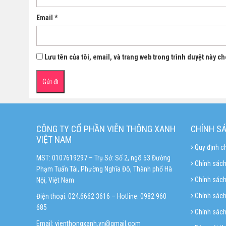
Email
*
Lưu tên của tôi, email, và trang web trong trình duyệt này cho
CÔNG TY CỔ PHẦN VIỄN THÔNG XANH
CHÍNH S
VIỆT NAM
Quy định c
MST: 0107619297 – Trụ Sở: Số 2, ngõ 53 Đường
Chính sách
Phạm Tuấn Tài, Phường Nghĩa Đô, Thành phố Hà
Chính sác
Nội, Việt Nam
Chính sách 
Điện thoại: 024.6662 3616 – Hotline:
0982 960
685
Chính sách
Email:
vienthongxanh.vn@gmail.com