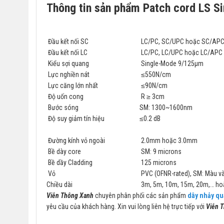
Thông tin sản phẩm Patch cord LS S
Đầu kết nối SC
LC/PC, SC/UPC hoặc SC/AP
Đầu kết nối LC
LC/PC, LC/UPC hoặc LC/APC
Kiểu sợi quang
Single-Mode 9/125µm
Lực nghiền nát
≤550N/cm
Lực căng lớn nhất
≤90N/cm
Độ uốn cong
R ≥ 3cm
Bước sóng
SM: 1300~1600nm
Độ suy giảm tín hiệu
≤0.2 dB
Đường kính vỏ ngoài
2.0mm hoặc 3.0mm
Bề dày core
SM: 9 microns
Bề dầy Cladding
125 microns
Vỏ
PVC (OFNR-rated), SM: Màu v
Chiều dài
3m, 5m, 10m, 15m, 20m,… ho
Viễn Thông Xanh
chuyên phân phối các sản phẩm
dây nhảy q
yêu cầu của khách hàng. Xin vui lòng liên hệ trực tiếp với
Viễn 