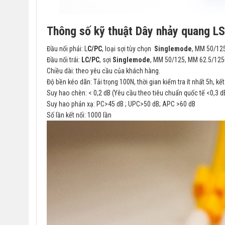
Thông số kỹ thuật Dây nhảy quang L
Đầu nối phải: L
C/PC
, loại sợi tùy chọn
Singlemode
, MM 50/12
Đầu nối trái:
LC/PC
, sợi
Singlemode
, MM 50/125, MM 62.5/12
Chiều dài: theo yêu cầu của khách hàng.
Độ bền kéo dãn: Tải trọng 100N, thời gian kiểm tra ít nhất 5h, kế
Suy hao chèn: < 0,2 dB (Yêu cầu theo tiêu chuẩn quốc tế <0,3 d
Suy hao phản xạ: PC>45 dB ; UPC>50 dB; APC >60 dB
Số lần kết nối: 1000 lần