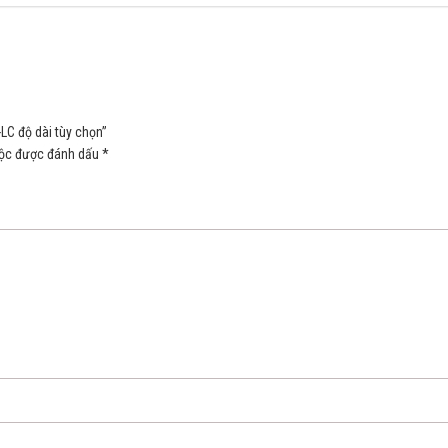
LC độ dài tùy chọn”
uộc được đánh dấu
*