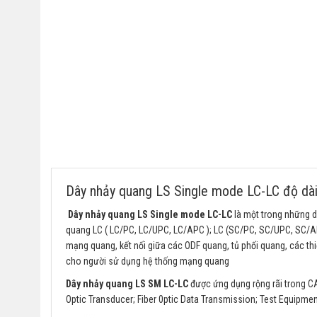
Dây nhảy quang LS Single mode LC-LC độ dài
Dây nhảy quang LS Single mode LC-LC
là một trong những d
quang LC ( LC/PC, LC/UPC, LC/APC ); LC (SC/PC, SC/UPC, SC/APC
mạng quang, kết nối giữa các ODF quang, tủ phối quang, các thi
cho người sử dụng hệ thống mạng quang
Dây nhảy quang LS SM LC-LC
được ứng dụng rộng rãi trong C
Optic Transducer; Fiber 0ptic Data Transmission; Test Equipmen