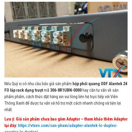
Nếu Quý vị có nhu cầu báo giá sản phẩm
hộp phối quang ODF Alantek 24
FO lắp rack dạng trượt
mã
306-8R1UBN-0000
hay cần tư vấn về sản
phẩm phẩm, cách thức đặt hàng xin vui lòng liên hệ trực tiếp với Viễn
Thông Xanh để được tư vấn và hỗ trợ một cách nhanh chóng và tiện lợi
nhất.
Lưu ý: Giá sản phẩm chưa bao gồm Adaptor – tham khảo thêm Adaptor
tại đây:
https://vtxvn.com/san-pham/adapter-alantek-lc-duplex-
coupler-lc-duplex/