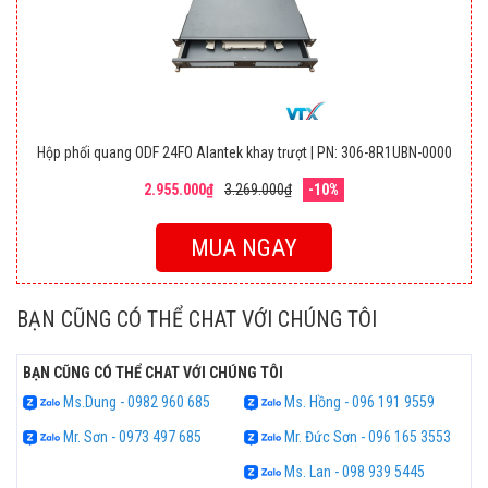
Hộp phối quang ODF 24FO Alantek khay trượt | PN: 306-8R1UBN-0000
2.955.000₫
3.269.000₫
-10%
MUA NGAY
BẠN CŨNG CÓ THỂ CHAT VỚI CHÚNG TÔI
BẠN CŨNG CÓ THỂ CHAT VỚI CHÚNG TÔI
Ms.Dung - 0982 960 685
Ms. Hồng - 096 191 9559
Mr. Sơn - 0973 497 685
Mr. Đức Sơn - 096 165 3553
Ms. Lan - 098 939 5445