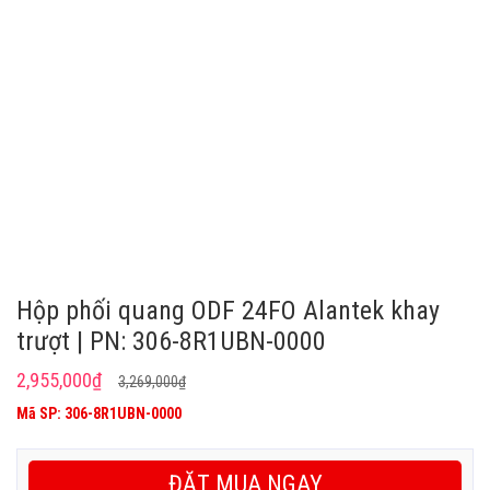
Hộp phối quang ODF 24FO Alantek khay
trượt | PN: 306-8R1UBN-0000
Giá
Giá
2,955,000
₫
3,269,000
₫
gốc
hiện
Mã SP: 306-8R1UBN-0000
là:
tại
3,269,000₫.
là:
ĐẶT MUA NGAY
2,955,000₫.