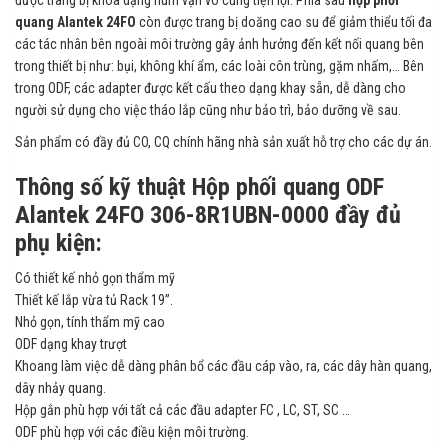
quang Alantek 24FO
còn được trang bị doăng cao su để giảm thiểu tối đa
các tác nhân bên ngoài môi trường gây ảnh hưởng đến kết nối quang bên
trong thiết bị như: bụi, không khí ẩm, các loài côn trùng, gặm nhấm,… Bên
trong ODF, các adapter được kết cấu theo dạng khay sẵn, dễ dàng cho
người sử dụng cho việc tháo lắp cũng như bảo trì, bảo dưỡng về sau.
Sản phẩm có đầy đủ CO, CQ chính hãng nhà sản xuất hỗ trợ cho các dự án.
Thông số kỹ thuật Hộp phối quang ODF
Alantek 24FO 306-8R1UBN-0000 đầy đủ
phụ kiện:
Có thiết kế nhỏ gọn thẩm mỹ
Thiết kế lắp vừa tủ Rack 19”.
Nhỏ gọn, tính thẩm mỹ cao
ODF dạng khay trượt
Khoang làm việc dễ dàng phân bổ các đầu cáp vào, ra, các dây hàn quang,
dây nhảy quang.
Hộp gắn phù hợp với tất cả các đầu adapter FC , LC, ST, SC …
ODF phù hợp với các điều kiện môi trường.