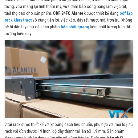
trưng, vừa mang lại tính thẩm mỹ, vừa đảm bảo công năng làm việc tốt,
tuổi thọ cao cho sản phẩm.
ODF 24FO Alantek
được thiết kế dạng
odf lắp
rack khay trượt
vô cùng tiện lợi, việc kéo, đẩy rất mượt mà, trơn tru, không
hề bị dắc tay như các sản phẩm
hộp phối quang
kém chất lượng trên thị
trường hiện nay.
2 tai rack được thiết kế với khoảng cách tiêu chuẩn, phù hợp với mọi loại tủ
rack với kích thước 19 inch, độ dày thành tai lên tới 1,9 mm. Sản phẩm
được trang bị khóa dạng núm vặn vô cùng tiện lợi. Phía sau
hộp phối