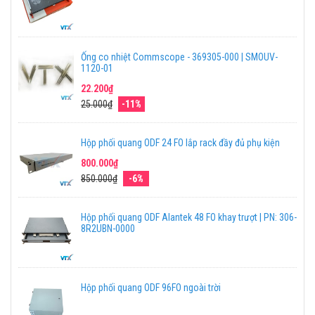
Ống co nhiệt Commscope - 369305-000 | SMOUV-
1120-01
22.200₫
25.000₫
-11%
Hộp phối quang ODF 24 FO lắp rack đầy đủ phụ kiện
800.000₫
850.000₫
-6%
Hộp phối quang ODF Alantek 48 FO khay trượt | PN: 306-
8R2UBN-0000
Hộp phối quang ODF 96FO ngoài trời