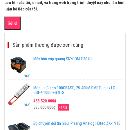
Lưu tên của tôi, email, và trang web trong trình duyệt này cho lần bình
luận kế tiếp của tôi.
Sản phẩm thường được xem cùng
Máy hàn cáp quang SKYCOM T-307H
Module Cisco 100GBASE, 25-40KM SMF, Duplex LC -
QSFP-100G-ER4L-S
458.520.000₫
535.000.000₫
-14%
Bộ chuyển đổi tín hiệu IP sang Analog HDtec ZX-1V1E