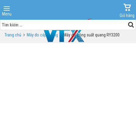
Menu
Giỏ hàng
Tìm
kiếm
Trang chủ
Máy đo cáp quang
Máy đo công suất quang RY3200
cho: