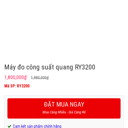
Máy đo công suất quang RY3200
Giá
Giá
1,800,000
₫
1,980,000
₫
gốc
hiện
Mã SP: RY3200
là:
tại
1,980,000₫.
là:
ĐẶT MUA NGAY
1,800,000₫.
Mua Càng Nhiều - Giá Càng Rẻ
Cam kết sản phẩm chính hãng