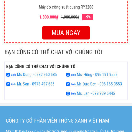
Máy đo công suất quang RY3200
1.800.000₫
1.980.000₫
-9%
MUA NGAY
BẠN CŨNG CÓ THỂ CHAT VỚI CHÚNG TÔI
BẠN CŨNG CÓ THỂ CHAT VỚI CHÚNG TÔI
Ms.Dung - 0982 960 685
Ms. Hồng - 096 191 9559
Mr. Sơn - 0973 497 685
Mr. Đức Sơn - 096 165 3553
Ms. Lan - 098 939 5445
CÔNG TY CỔ PHẦN VIỄN THÔNG XANH VIỆT NAM
MST: 0107619297 – Trụ Sở: Số 2, ngõ 53 Đường Phạm Tuấn Tài, Phường