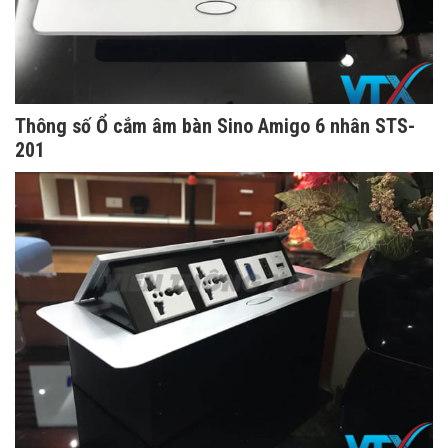
Thông số Ổ cắm âm bàn Sino Amigo 6 nhân STS-
201