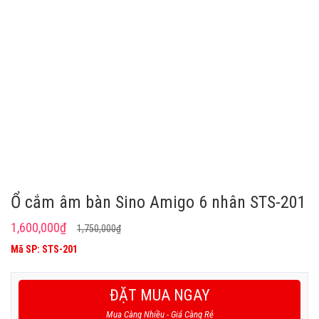
Ổ cắm âm bàn Sino Amigo 6 nhân STS-201
Giá
Giá
1,600,000
₫
1,750,000
₫
gốc
hiện
Mã SP: STS-201
là:
tại
1,750,000₫.
là:
ĐẶT MUA NGAY
1,600,000₫.
Mua Càng Nhiều - Giá Càng Rẻ