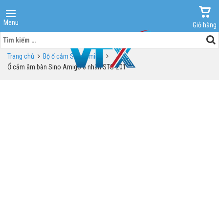
Menu
Giỏ hàng
Tìm
kiếm
Trang chủ
Bộ ổ cắm Sino Amigo
cho:
Ổ cắm âm bàn Sino Amigo 6 nhân STS-201