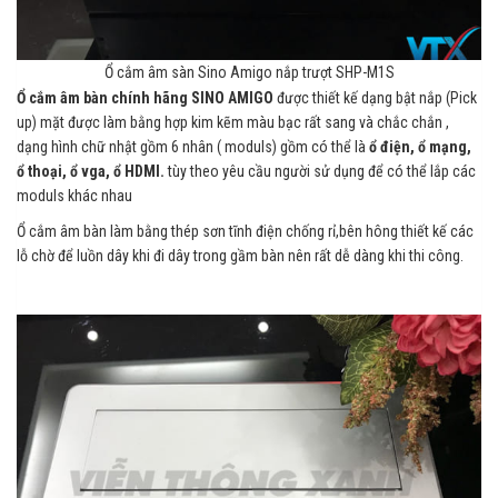
Ổ cắm âm sàn Sino Amigo nắp trượt SHP-M1S
Ổ cắm âm bàn chính hãng SINO AMIGO
được thiết kế dạng bật nắp (Pick
up) mặt được làm bằng hợp kim kẽm màu bạc rất sang và chắc chắn ,
dạng hình chữ nhật gồm 6 nhân ( moduls) gồm có thể là
ổ điện, ổ mạng,
ổ thoại, ổ vga, ổ HDMI.
tùy theo yêu cầu người sử dụng để có thể lắp các
moduls khác nhau
Ổ cắm âm bàn làm bằng thép sơn tĩnh điện chống rỉ,bên hông thiết kế các
lỗ chờ để luồn dây khi đi dây trong gầm bàn nên rất dễ dàng khi thi công.