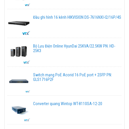
Đầu ghi hình 16 kênh HIKVISION DS-7616NXI-I2/16P/4S
Bộ Lưu Điện Online HyunDai 25KVA/22.5KW PN: HD-
25K3
Switch mạng PoE Acorid 16 PoE port + 2SFP PN:
GLS1716P2F
Converter quang Wintop WT-8110SA-12-20