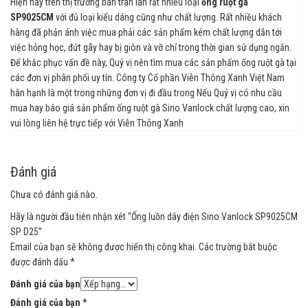
Hiện nay trên thị trường bán tràn lan rất nhiều loại
ống ruột gà
SP9025CM
với đủ loại kiểu dáng cũng như chất lượng. Rất nhiều khách
hàng đã phản ánh việc mua phải các sản phẩm kém chất lượng dẫn tới
việc hỏng học, đứt gãy hay bị giòn và vỡ chỉ trong thời gian sử dụng ngắn.
Để khắc phục vấn đề này, Quý vị nên tìm mua các sản phẩm ống ruột gà tại
các đơn vị phân phối uy tín. Công ty Cổ phần Viễn Thông Xanh Việt Nam
hân hạnh là một trong những đơn vị đi đầu trong Nếu Quý vị có nhu cầu
mua hay báo giá sản phẩm ống ruột gà Sino Vanlock chất lượng cao, xin
vui lòng liên hệ trực tiếp với Viễn Thông Xanh
Đánh giá
Chưa có đánh giá nào.
Hãy là người đầu tiên nhận xét “Ống luồn dây điện Sino Vanlock SP9025CM
SP D25”
Email của bạn sẽ không được hiển thị công khai.
Các trường bắt buộc
được đánh dấu
*
Đánh giá của bạn
Đánh giá của bạn
*