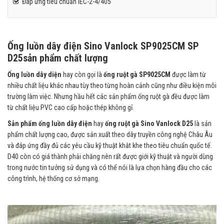
Đáp ứng tiêu chuẩn IEC-2-4/405
Ống luồn dây điện Sino Vanlock SP9025CM SP
D25sản phẩm chất lượng
Ống luồn dây diện
hay còn gọi là
ống ruột gà SP9025CM
được làm từ
nhiều chất liệu khác nhau tùy theo từng hoàn cảnh cũng như điều kiện môi
trường làm việc. Nhưng hầu hết các sản phẩm ống ruột gà đều được làm
từ chất liệu PVC cao cấp hoặc thép không gỉ.
Sản phẩm ống luồn dây điện
hay
ống ruột gà
Sino Vanlock D25
là sản
phẩm chất lượng cao, được sản xuất theo dây truyền công nghệ Châu Âu
và đáp ứng đầy đủ các yêu cầu kỹ thuật khắt khe theo tiêu chuẩn quốc tế.
D40 còn có giá thành phải chăng nên rất được giới kỹ thuật và người dùng
trong nước tin tưởng sử dụng và có thể nói là lựa chọn hàng đầu cho các
công trình, hệ thống cơ sở mạng.