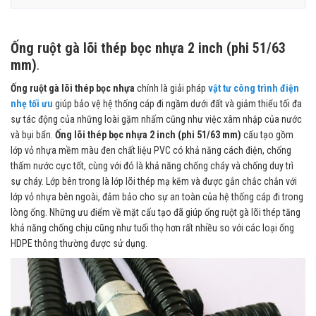
Ống ruột gà lõi thép bọc nhựa 2 inch (phi 51/63
mm)
.
Ống ruột gà lõi thép bọc nhựa
chính là giải pháp
vật tư công trình điện
nhẹ tối ưu
giúp bảo vệ hệ thống cáp đi ngầm dưới đất và giảm thiểu tối đa
sự tác động của những loài gặm nhấm cũng như việc xâm nhập của nước
và bụi bẩn.
Ống lõi thép bọc nhựa 2 inch (phi 51/63 mm)
cấu tạo gồm
lớp vỏ nhựa mềm màu đen chất liệu PVC có khả năng cách điện, chống
thấm nước cực tốt, cùng với đó là khả năng chống cháy và chống duy trì
sự cháy. Lớp bên trong là lớp lõi thép mạ kẽm và được gắn chắc chắn với
lớp vỏ nhựa bên ngoài, đảm bảo cho sự an toàn của hệ thống cáp đi trong
lòng ống. Những ưu điểm về mặt cấu tạo đã giúp ống ruột gà lõi thép tăng
khả năng chống chịu cũng như tuổi thọ hơn rất nhiều so với các loại ống
HDPE thông thường được sử dụng.