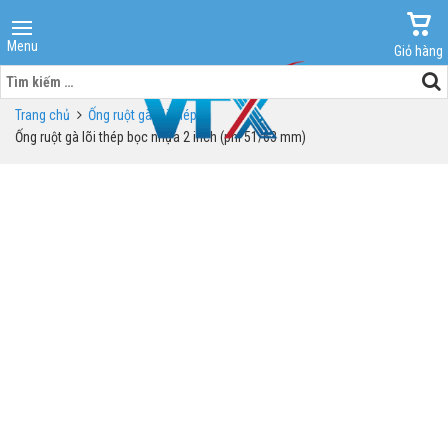
Menu
Giỏ hàng
Tìm
kiếm
Trang chủ
Ống ruột gà lõi thép
cho:
Ống ruột gà lõi thép bọc nhựa 2 inch (phi 51/63 mm)