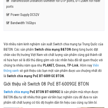
Transmission Distance100meter for UTP ports; 0~120km for Fiber
ports
Power Supply DC52V
Bandwidth 16Gbps
Với nhiều năm kinh nghiệm sản xuất Switch chia mạng tại Trung Quốc của
B&TON. Các sản phẩm
Switch chia mạng
B&TON
đang từng bước đặt
chân vào thị trường Việt Nam với chất lượng sản phẩm cùng giá thành rất
rẻ hứa hẹn sẽ là đối thủ đáng gờm với các nhãn hiệu đã rất quen thuộc với
chúng ta nhiều năm qua như
PLANET, Cissco, TP-Link.
Hôm nay
Viễn
thông xanh
sẽ giới thiệu các bạn một sản phẩm được ưa chuộng nhất đó
là
Switch chia mạng PoE BT-6009 GE BTON.
Giới thiệu về Switch 08 PoE BT-6009GE BTON
Switch chia mạng
PoE BTON BT-6009GE
là sản phẩm mũi nhọn được
B&TON đầu tư rất nhiều thời gian và tiền bạc nghiên cứu để đưa ra sản
phẩm rất chất lượng có tốc độ truyền dẫn tín hiệu cao cùng sự bền bỉ.