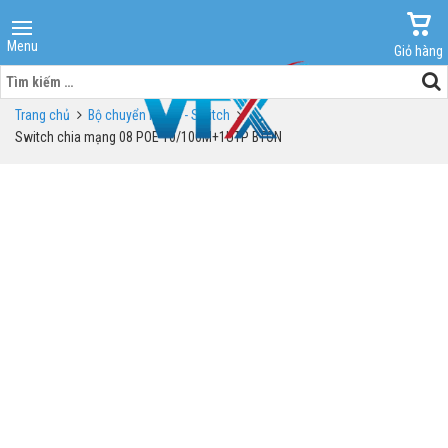
Menu
Giỏ hàng
Tìm
kiếm
Trang chủ
Bộ chuyển mạch - Switch
cho:
Switch chia mạng 08 POE 10/100M+1UTP BTON