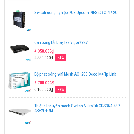
Switch công nghiệp POE Upcom PIES206G-4P-2C
Cân bằng tải DrayTek Vigor2927
4.350.000₫
4.550.000₫
-4%
Bộ phát sóng wifi Mesh AC1200 Deco M4 Tp-Link
5.700.000₫
6.100.000₫
-7%
Thiết bị chuyển mạch Switch MikroTik CRS354-48P-
4S+2Q+RM