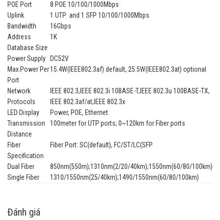
POE Port
8 POE 10/100/1000Mbps
Uplink
1 UTP and 1 SFP 10/100/1000Mbps
Bandwidth
16Gbps
Address
1K
Database Size
Power Supply
DC52V
Max.Power Per
15.4W(IEEE802.3af) default, 25.5W(IEEE802.3at) optional
Port
Network
IEEE 802.3,IEEE 802.3i 10BASE-T,IEEE 802.3u 100BASE-TX,
Protocols
IEEE 802.3af/at,IEEE 802.3x
LED Display
Power, POE, Ethernet
Transmission
100meter for UTP ports; 0~120km for Fiber ports
Distance
Fiber
Fiber Port: SC(default), FC/ST/LC(SFP
Specification
Dual Fiber
850nm(550m);1310nm(2/20/40km);1550nm(60/80/100km)
Single Fiber
1310/1550nm(25/40km);1490/1550nm(60/80/100km)
Đánh giá