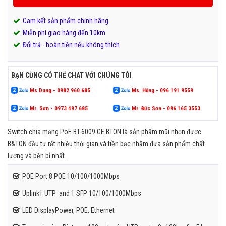
Cam kết sản phẩm chính hãng
Miễn phí giao hàng đến 10km
Đổi trả - hoàn tiền nếu không thích
BẠN CŨNG CÓ THỂ CHAT VỚI CHÚNG TÔI
Ms.Dung - 0982 960 685
Ms. Hồng - 096 191 9559
Mr. Sơn - 0973 497 685
Mr. Đức Sơn - 096 165 3553
Switch chia mạng PoE BT-6009 GE BTON là sản phẩm mũi nhọn được
B&TON đầu tư rất nhiều thời gian và tiền bạc nhằm đưa sản phẩm chất
lượng và bền bỉ nhất.
POE Port 8 POE 10/100/1000Mbps
Uplink1 UTP and 1 SFP 10/100/1000Mbps
LED DisplayPower, POE, Ethernet