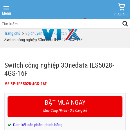
Menu
Giỏ hàng
Tìm
kiếm
Trang chủ
Bộ chuyển mạch - Switch
cho:
Switch công nghiệp 3Onedata IES5028-4GS-16F
Switch công nghiệp 3Onedata IES5028-
4GS-16F
Mã SP: IES5028-4GS-16F
ĐẶT MUA NGAY
Mua Càng Nhiều - Giá Càng Rẻ
Cam kết sản phẩm chính hãng