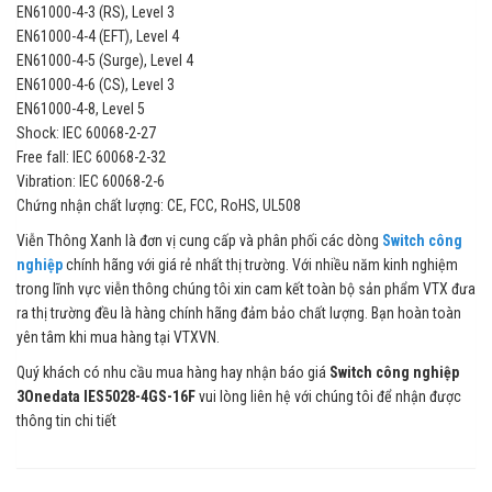
EN61000-4-3 (RS), Level 3
EN61000-4-4 (EFT), Level 4
EN61000-4-5 (Surge), Level 4
EN61000-4-6 (CS), Level 3
EN61000-4-8, Level 5
Shock: IEC 60068-2-27
Free fall: IEC 60068-2-32
Vibration: IEC 60068-2-6
Chứng nhận chất lượng: CE, FCC, RoHS, UL508
Viễn Thông Xanh là đơn vị cung cấp và phân phối các dòng
Switch công
nghiệp
chính hãng với giá rẻ nhất thị trường. Với nhiều năm kinh nghiệm
trong lĩnh vực viễn thông chúng tôi xin cam kết toàn bộ sản phẩm VTX đưa
ra thị trường đều là hàng chính hãng đảm bảo chất lượng. Bạn hoàn toàn
yên tâm khi mua hàng tại VTXVN.
Quý khách có nhu cầu mua hàng hay nhận báo giá
Switch công nghiệp
3Onedata IES5028-4GS-16F
vui lòng liên hệ với chúng tôi để nhận được
thông tin chi tiết