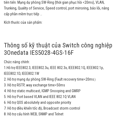
tiên tiến: Mạng dự phòng SW-Ring (thời gian phục hồi <20ms), VLAN,
Trunking, Quality of Service, Speed control, port mirroring, báo lỗi, nâng
cấp phần mềm trực tiếp …
Kích thước của sản phẩm:
Thông số kỹ thuật của Switch công nghiệp
3Onedata IES5028-4GS-16F
Chức năng chính:
1.Hỗ trợ IEEE802.3, IEEE802.3u, IEEE 802.3x, IEEE802.1Q, IEEE802.1p,
IEEE802.1D, IEEE802.1W
2. Hỗ trợ mạng dự phòng SW-Ring (Fault recovery time<20ms）
3. Hỗ trợ RSTP, way exchange time<50ms
4. Hỗ trợ static multicast, IGMP Snooping and GMRP
5. Hỗ trợ Port based VLAN and IEEE 802.1Q VLAN
6. Hỗ trợ QOS absolutely and opposite priority
7. Hỗ trợ điều khiển tốc độ, Broadcast storm control
8. Hỗ trợ cấu hình WEB, SNMP and Telnet