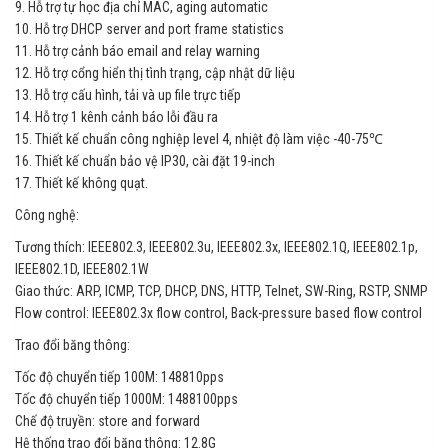
9. Hỗ trợ tự học địa chỉ MAC, aging automatic
10. Hỗ trợ DHCP server and port frame statistics
11. Hỗ trợ cảnh báo email and relay warning
12. Hỗ trợ cổng hiển thị tình trạng, cập nhật dữ liệu
13. Hỗ trợ cấu hình, tải và up file trực tiếp
14. Hỗ trợ 1 kênh cảnh báo lỗi đầu ra
15. Thiết kế chuẩn công nghiệp level 4, nhiệt độ làm việc -40-75℃
16. Thiết kế chuẩn bảo vệ IP30, cài đặt 19-inch
17. Thiết kế không quạt.
Công nghệ:
Tương thích: IEEE802.3, IEEE802.3u, IEEE802.3x, IEEE802.1Q, IEEE802.1p,
IEEE802.1D, IEEE802.1W
Giao thức: ARP, ICMP, TCP, DHCP, DNS, HTTP, Telnet, SW-Ring, RSTP, SNMP
Flow control: IEEE802.3x flow control, Back-pressure based flow control
Trao đổi băng thông:
Tốc độ chuyển tiếp 100M: 148810pps
Tốc độ chuyển tiếp 1000M: 1488100pps
Chế độ truyền: store and forward
Hệ thống trao đổi băng thông: 12.8G