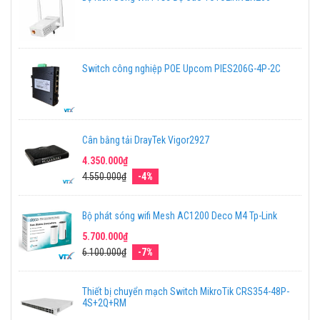
Switch công nghiệp POE Upcom PIES206G-4P-2C
Cân bằng tải DrayTek Vigor2927
4.350.000₫
4.550.000₫
-4%
Bộ phát sóng wifi Mesh AC1200 Deco M4 Tp-Link
5.700.000₫
6.100.000₫
-7%
Thiết bị chuyển mạch Switch MikroTik CRS354-48P-
4S+2Q+RM