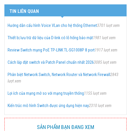
TIN LIÊN QUAN
Hướng dẫn cấu hình Voice VLan cho hệ thống Ethernet
3701 lượt xem
Thiết bị lưu trữ dữ liệu của D-link có lỗ hổng bảo mật
1981 lượt xem
Review Switch mạng PoE TP-LINK TL-SG1008P 8 port
1917 lượt xem
Cách lắp đặt switch và Patch Panel chuẩn nhất 2026
3085 lượt xem
Phân biệt Network Switch, Network Router và Network Firewall
2843
lượt xem
Lợi ích của mạng mở so với mạng truyền thống
1155 lượt xem
Kiến trúc mô hình Switch được ứng dụng hiện nay
2310 lượt xem
SẢN PHẨM BẠN ĐANG XEM