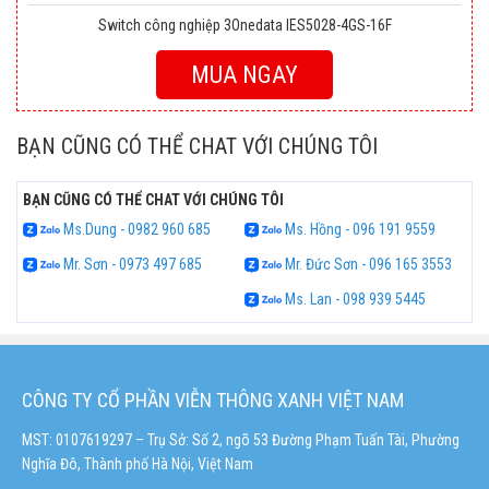
Switch công nghiệp 3Onedata IES5028-4GS-16F
MUA NGAY
BẠN CŨNG CÓ THỂ CHAT VỚI CHÚNG TÔI
BẠN CŨNG CÓ THỂ CHAT VỚI CHÚNG TÔI
Ms.Dung - 0982 960 685
Ms. Hồng - 096 191 9559
Mr. Sơn - 0973 497 685
Mr. Đức Sơn - 096 165 3553
Ms. Lan - 098 939 5445
CÔNG TY CỔ PHẦN VIỄN THÔNG XANH VIỆT NAM
MST: 0107619297 – Trụ Sở: Số 2, ngõ 53 Đường Phạm Tuấn Tài, Phường
Nghĩa Đô, Thành phố Hà Nội, Việt Nam