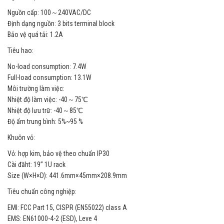
Nguồn cấp: 100～240VAC/DC
Định dạng nguồn: 3 bits terminal block
Bảo vệ quá tải: 1.2A
Tiêu hao:
No-load consumption: 7.4W
Full-load consumption: 13.1W
Môi trường làm việc:
Nhiệt độ làm việc: -40～75℃
Nhiệt độ lưu trữ: -40～85℃
Độ ẩm trung bình: 5%~95 %
Khuôn vỏ:
Vỏ: hợp kim, bảo vệ theo chuẩn IP30
Cài đăht: 19” 1U rack
Size (W×H×D): 441.6mm×45mm×208.9mm
Tiêu chuẩn công nghiệp:
EMI: FCC Part 15, CISPR (EN55022) class A
EMS: EN61000-4-2 (ESD), Leve 4