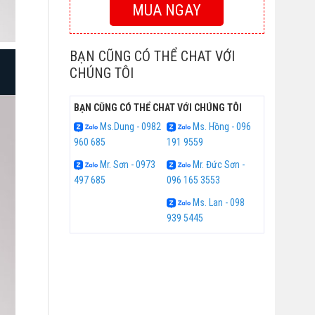
MUA NGAY
BẠN CŨNG CÓ THỂ CHAT VỚI
CHÚNG TÔI
BẠN CŨNG CÓ THỂ CHAT VỚI CHÚNG TÔI
Ms.Dung - 0982
Ms. Hồng - 096
960 685
191 9559
Mr. Sơn - 0973
Mr. Đức Sơn -
497 685
096 165 3553
Ms. Lan - 098
939 5445