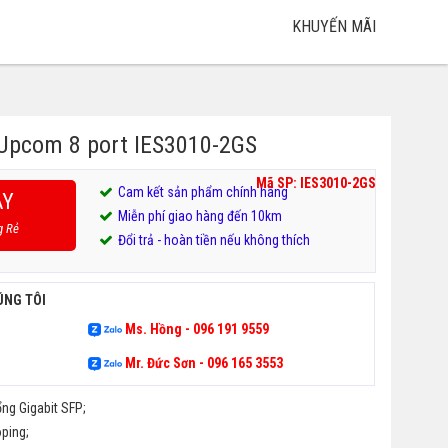
KHUYẾN MÃI
 Upcom 8 port IES3010-2GS
Mã SP: IES3010-2GS
Cam kết sản phẩm chính hãng
AY
Miễn phí giao hàng đến 10km
g Rẻ
Đổi trả - hoàn tiền nếu không thích
ÚNG TÔI
Ms. Hồng - 096 191 9559
Mr. Đức Sơn - 096 165 3553
ổng Gigabit SFP;
oping;