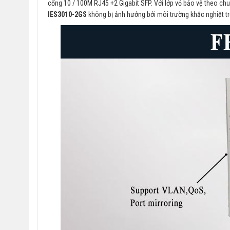
cổng 10 / 100M RJ45 +2 Gigabit SFP. Với lớp vỏ bảo vệ theo ch
IES3010-2GS
không bị ảnh hưởng bởi môi trường khắc nghiệt t