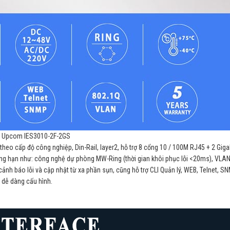
Upcom IES3010-2F-2GS
o cấp độ công nghiệp, Din-Rail, layer2, hỗ trợ 8 cổng 10 / 100M RJ45 + 2 Gigab
ẳng hạn như: công nghệ dự phòng MW-Ring (thời gian khôi phục lỗi <20ms), VLAN
ảnh báo lỗi và cập nhật từ xa phần sụn, cũng hỗ trợ CLI Quản lý, WEB, Telnet, S
 dễ dàng cấu hình.