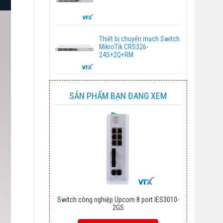
Thiết bị chuyển mạch Switch
MikroTik CRS326-
24S+2Q+RM
SẢN PHẨM BẠN ĐANG XEM
Switch công nghiệp Upcom 8 port IES3010-
2GS