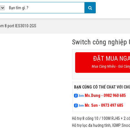
om 8 port IES3010-2GS
Switch công nghiệp
ĐẶT MUA NG
Mua Càng Nhiều - Giá Càn
BẠN CŨNG CÓ THỂ CHAT VỚI CH
Ms.Dung - 0982 960 685
Mr. Sơn - 0973 497 685
Hỗ trợ 8 cổng 10 / 100M RJ45 + 2 c
Hỗ trợ lọc đa hướng tĩnh, IGMP Sno