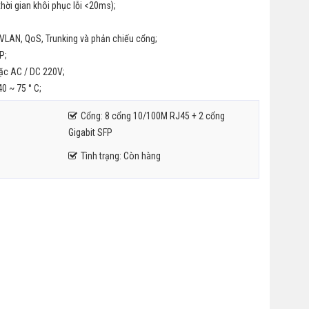
hời gian khôi phục lỗi <20ms);
VLAN, QoS, Trunking và phản chiếu cổng;
P;
ặc AC / DC 220V;
40 ~ 75 ° C;
Cổng: 8 cổng 10/100M RJ45 + 2 cổng
Gigabit SFP
Tình trạng: Còn hàng