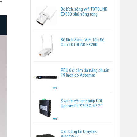
om
Bộ kích sóng wifi TOTOLINK
EX300 phủ sóng rộng
Bộ Kích Sóng WiFi Tốc Độ
Cao TOTOLINK EX200
PDU 6 ổ cắm đa năng chuẩn
19 inch có Aptomat
Switch công nghiệp POE
Upcom PIES206G-4P-2C
Cân bằng tải DrayTek
Vigor2927