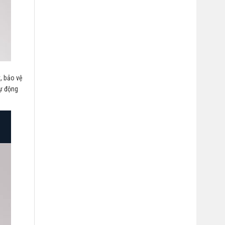
t, bảo vệ
ự động