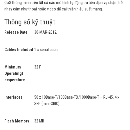
QoS thông minh trên tất cả các mô hình tự động ưu tiên dịch vụ chậm trễ
nhạy cảm như thoại hoặc video để cải thiện hiệu suất mạng.
Thông số kỹ thuật
Release Date
30-MAR-2012
Cables Included
1 x serial cable
Minimum
32 F
Operatingt
emperature
Interfaces
50 x 10Base-T/100Base-TX/1000Base-T – RJ-45, 4 x
SFP (mini-GBIC)
Flash Memory
32 MB