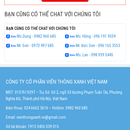
BẠN CŨNG CÓ THỂ CHAT VỚI CHÚNG TÔI
BẠN CŨNG CÓ THỂ CHAT VỚI CHÚNG TÔI
Ms.Dung - 0982 960 685
Ms. Hồng - 096 191 9559
Mr. Sơn - 0973 497 685
Mr. Đức Sơn - 096 165 3553
Ms. Lan - 098 939 5445
CÔNG TY CỔ PHẦN VIỄN THÔNG XANH VIỆT NAM
MST: 0107619297 – Trụ Sở: Số 2, ngõ 53 Đường Phạm Tuấn Tài, Phường
Nghĩa Đô, Thành phố Hà Nội, Việt Nam
Điện thoại: 024.6662 3616 – Hotline:
0982 960 685
Email:
vienthongxanh.vn@gmail.com
Số tài khoản: 1913 3456 039 015