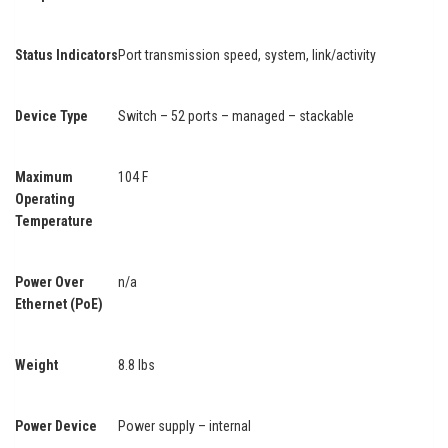
Status Indicators
Port transmission speed, system, link/activity
Device Type
Switch – 52 ports – managed – stackable
Maximum
104 F
Operating
Temperature
Power Over
n/a
Ethernet (PoE)
Weight
8.8 lbs
Power Device
Power supply – internal