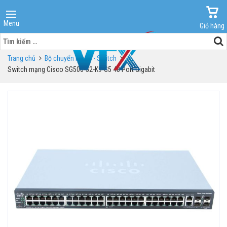
Menu
Giỏ hàng
Tìm
kiếm
Trang chủ
Bộ chuyển mạch - Switch
cho:
Switch mạng Cisco SG500-52-K9-G5 48 Port Gigabit