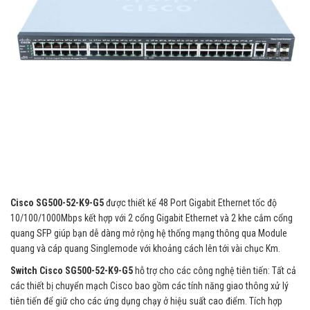
Cisco SG500-52-K9-G5
được thiết kế 48 Port Gigabit Ethernet tốc độ
10/100/1000Mbps kết hợp với 2 cổng Gigabit Ethernet và 2 khe cắm cổng
quang SFP giúp bạn dễ dàng mở rộng hệ thống mạng thông qua Module
quang và cáp quang Singlemode với khoảng cách lên tới vài chục Km.
Switch Cisco SG500-52-K9-G5
hỗ trợ cho các công nghệ tiên tiến: Tất cả
các thiết bị chuyển mạch Cisco bao gồm các tính năng giao thông xử lý
tiên tiến để giữ cho các ứng dụng chạy ở hiệu suất cao điểm. Tích hợp