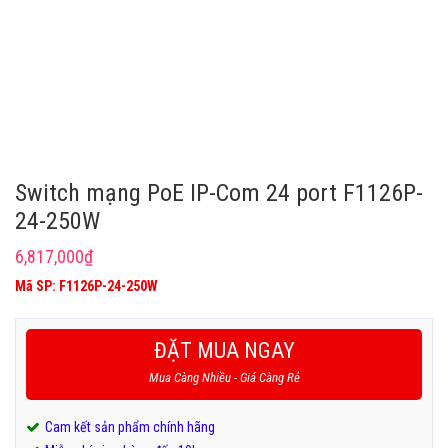
Switch mạng PoE IP-Com 24 port F1126P-
24-250W
6,817,000
₫
Mã SP: F1126P-24-250W
ĐẶT MUA NGAY
Mua Càng Nhiều - Giá Càng Rẻ
Cam kết sản phẩm chính hãng