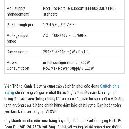
PoE supply
Port 1 to Port 16 support IEEE802.3at/af POE
management
standard
PoE through pin
1 2 4 5 +，3 6 7 8 –
Voltage input
AC：100-240V～ 50/60Hz
range
Dimensions
294*215*44mm( W x D x H )
Power
in full configuration：<250W
Consumption
PoE Max Power Supply：225W
Viễn Thông Xanh là đơn vị cung cấp và phân phối các dòng
Switch chia
mạng
chính hãng với giá rẻ nhất thị trường. Với nhiều năm kinh nghiệm
trong lĩnh vực viễn thông chúng tôi xin cam kết toàn bộ sản phẩm VTX đưa
ra thị trường đều là hàng chính hãng đảm bảo chất lượng. Bạn hoàn toàn
yên tâm khi mua hàng tại VTXVN.
Quý khách có nhu cầu mua hàng hay nhận báo giá
Switch mạng PoE IP-
Com F1126P-24-250W
vui lòng liên hệ với chúng tôi để nhận được thông