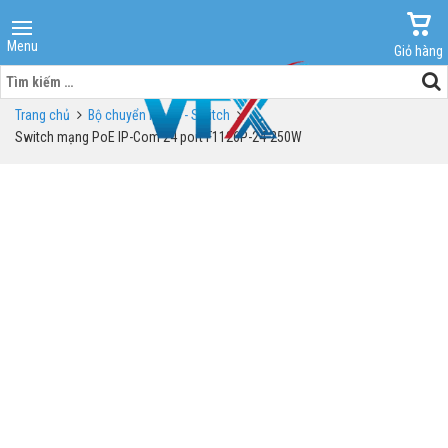
Menu
Giỏ hàng
Tìm
kiếm
Trang chủ
Bộ chuyển mạch - Switch
cho:
Switch mạng PoE IP-Com 24 port F1126P-24-250W