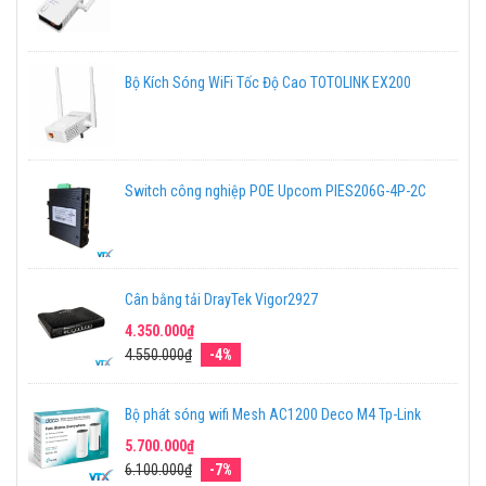
Bộ Kích Sóng WiFi Tốc Độ Cao TOTOLINK EX200
Switch công nghiệp POE Upcom PIES206G-4P-2C
Cân bằng tải DrayTek Vigor2927
4.350.000₫
4.550.000₫
-4%
Bộ phát sóng wifi Mesh AC1200 Deco M4 Tp-Link
5.700.000₫
6.100.000₫
-7%