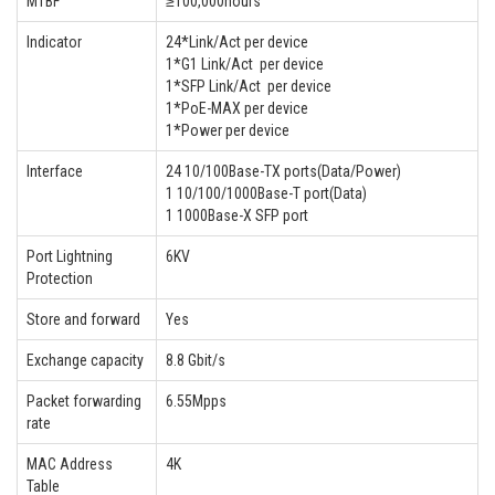
MTBF
≥100,000hours
Indicator
24*Link/Act per device
1*G1 Link/Act per device
1*SFP Link/Act per device
1*PoE-MAX per device
1*Power per device
Interface
24 10/100Base-TX ports(Data/Power)
1 10/100/1000Base-T port(Data)
1 1000Base-X SFP port
Port Lightning
6KV
Protection
Store and forward
Yes
Exchange capacity
8.8 Gbit/s
Packet forwarding
6.55Mpps
rate
MAC Address
4K
Table