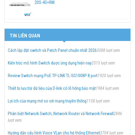
20S-4S+RM
TIN LIÊN QUAN
Cách lắp đặt switch và Patch Panel chuẩn nhất 2026
3088 lượt xem
Kiến trúc mô hình Switch được ứng dụng hiện nay
2313 lượt xem
Review Switch mạng PoE TP-LINK TL-SG1008P 8 port
1920 lượt xem
Thiết bị lưu trữ dữ liệu của D-link có lỗ hổng bảo mật
1984 lượt xem
Lợi ích của mạng mở so với mạng truyền thống
1158 lượt xem
Phân biệt Network Switch, Network Router và Network Firewall
2846
lượt xem
Hướng dẫn cấu hình Voice VLan cho hệ thống Ethernet
3704 lượt xem