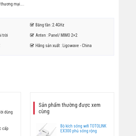
 thương mại…..
Băng tần :2.4GHz
 trời
Anten : Panel/ MIMO 2×2
℃
Hãng sản xuất : Ligowave - China
Sản phẩm thường được xem
cùng
ười dùng
Bộ kích sóng wifi TOTOLINK
c cấp
EX300 phủ sóng rộng