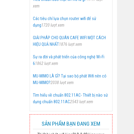
xem
Các tiêu chí lựa chọn router wifi để sử
dụng
1720 lượt xem
GIẢI PHÁP CHO QUÁN CAFE WIFI MỘT CÁCH
HIỆU QUẢ NHẤT
1876 lượt xem
Sự ra đời và phát triển của công nghệ Wi-Fi
6
1862 lượt xem
MU-MIMO LÀ GÌ? Tại sao bộ phát Wifi nên có
MU-MIMO?
2038 lượt xem
Tìm hiểu về chuẩn 802.11AC- Thiết bị nào sử
dụng chuẩn 802.11AC
2543 lượt xem
SẢN PHẨM BẠN ĐANG XEM