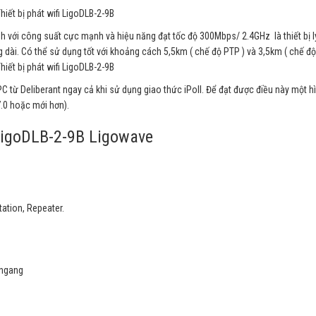
h với công suất cực mạnh và hiệu năng đạt tốc độ 300Mbps/ 2.4GHz là thiết bị l
ài. Có thể sử dụng tốt với khoảng cách 5,5km ( chế độ PTP ) và 3,5km ( chế độ
C từ Deliberant ngay cả khi sử dụng giao thức iPoll. Để đạt được điều này một h
7.0 hoặc mới hơn).
 LigoDLB-2-9B Ligowave
tation, Repeater.
 ngang