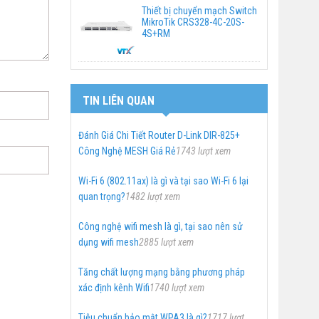
Thiết bị chuyển mạch Switch
MikroTik CRS328-4C-20S-
4S+RM
TIN LIÊN QUAN
Đánh Giá Chi Tiết Router D-Link DIR-825+
Công Nghệ MESH Giá Rẻ
1743 lượt xem
Wi-Fi 6 (802.11ax) là gì và tại sao Wi-Fi 6 lại
quan trọng?
1482 lượt xem
Công nghệ wifi mesh là gì, tại sao nên sử
dụng wifi mesh
2885 lượt xem
Tăng chất lượng mạng bằng phương pháp
xác định kênh Wifi
1740 lượt xem
Tiêu chuẩn bảo mật WPA3 là gì?
1717 lượt