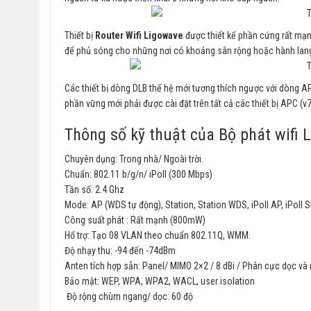
Thiết bị
Router Wifi Ligowave
được thiết kế phần cứng rất mạn
để phủ sóng cho những nơi có khoảng sân rộng hoặc hành lang d
Các thiết bị dòng DLB thế hệ mới tương thích ngược với dòng AP
phần vững mới phải được cài đặt trên tất cả các thiết bị APC (v
Thông số kỹ thuật của Bộ phát wifi
Chuyên dụng: Trong nhà/ Ngoài trời.
Chuẩn: 802.11 b/g/n/ iPoll (300 Mbps)
Tần số: 2.4 Ghz
Mode: AP (WDS tự động), Station, Station WDS, iPoll AP, iPoll S
Công suất phát : Rất mạnh (800mW)
Hổ trợ: Tạo 08 VLAN theo chuẩn 802.11Q, WMM.
Độ nhạy thu: -94 đến -74dBm
Anten tích hợp sẵn: Panel/ MIMO 2×2 / 8 dBi / Phân cực dọc và
Bảo mật: WEP, WPA, WPA2, WACL, user isolation
Độ rộng chùm ngang/ dọc: 60 độ