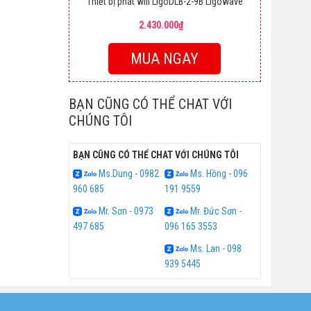
Thiết bị phát wifi LigoDLB-2-9B Ligowave
2.430.000₫
MUA NGAY
BẠN CŨNG CÓ THỂ CHAT VỚI
CHÚNG TÔI
BẠN CŨNG CÓ THỂ CHAT VỚI CHÚNG TÔI
Ms.Dung - 0982
Ms. Hồng - 096
960 685
191 9559
Mr. Sơn - 0973
Mr. Đức Sơn -
497 685
096 165 3553
Ms. Lan - 098
939 5445