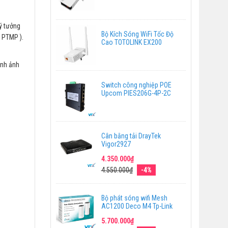
ý tưởng
Bộ Kích Sóng WiFi Tốc Độ
 PTMP ).
Cao TOTOLINK EX200
ình ảnh
Switch công nghiệp POE
Upcom PIES206G-4P-2C
Cân bằng tải DrayTek
Vigor2927
4.350.000₫
4.550.000₫
-4%
Bộ phát sóng wifi Mesh
AC1200 Deco M4 Tp-Link
5.700.000₫