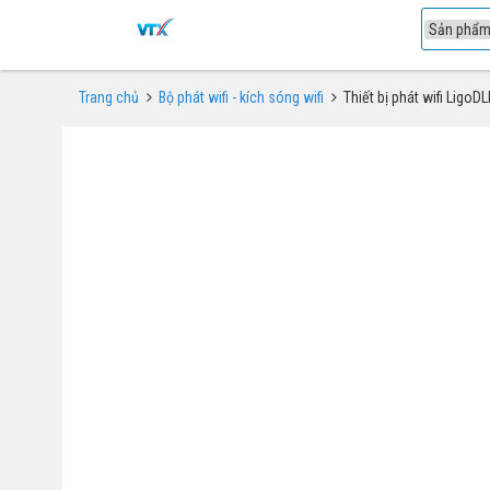
1
Trang chủ
Bộ phát wifi - kích sóng wifi
Thiết bị phát wifi Ligo