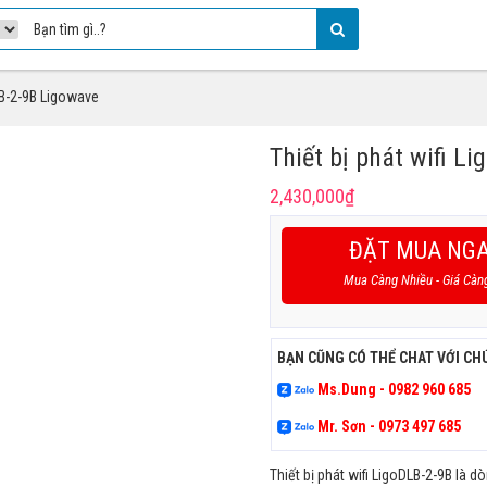
DLB-2-9B Ligowave
Thiết bị phát wifi L
2,430,000
₫
ĐẶT MUA NG
Mua Càng Nhiều - Giá Càn
BẠN CŨNG CÓ THỂ CHAT VỚI CH
Ms.Dung - 0982 960 685
Mr. Sơn - 0973 497 685
Thiết bị phát wifi LigoDLB-2-9B là 