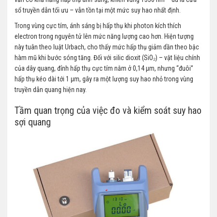
sổ truyền dẫn tối ưu – vẫn tồn tại một mức suy hao nhất định.
Trong vùng cực tím, ánh sáng bị hấp thụ khi photon kích thích
electron trong nguyên tử lên mức năng lượng cao hơn. Hiện tượng
này tuân theo luật Urbach, cho thấy mức hấp thụ giảm dần theo bậc
hàm mũ khi bước sóng tăng. Đối với silic dioxit (SiO₂) – vật liệu chính
của dây quang, đỉnh hấp thụ cực tím nằm ở 0,14 µm, nhưng “đuôi”
hấp thụ kéo dài tới 1 µm, gây ra một lượng suy hao nhỏ trong vùng
truyền dẫn quang hiện nay.
Tầm quan trọng của việc đo và kiểm soát suy hao
sợi quang