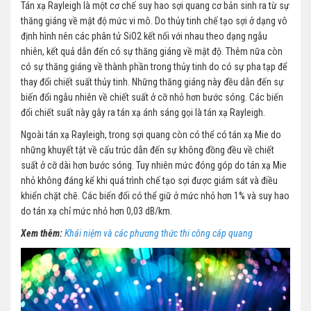
Tán xạ Rayleigh là một cơ chế suy hao sợi quang cơ bản sinh ra từ sự
thăng giáng về mật độ mức vi mô. Do thủy tinh chế tạo sợi ở dạng vô
định hình nên các phân tử SiO2 kết nối với nhau theo dạng ngẫu
nhiên, kết quả dẫn đến có sự thăng giáng về mật độ. Thêm nữa còn
có sự thăng giáng về thành phần trong thủy tinh do có sự pha tạp để
thay đổi chiết suất thủy tinh. Những thăng giáng này đều dẫn đến sự
biến đổi ngẫu nhiên về chiết suất ở cỡ nhỏ hơn bước sóng. Các biến
đổi chiết suất này gây ra tán xạ ánh sáng gọi là tán xạ Rayleigh.
Ngoài tán xạ Rayleigh, trong sợi quang còn có thể có tán xạ Mie do
những khuyết tật về cấu trúc dẫn đến sự không đồng đều về chiết
suất ở cỡ dài hơn bước sóng. Tuy nhiên mức đóng góp do tán xạ Mie
nhỏ không đáng kể khi quá trình chế tạo sợi được giám sát và điều
khiển chặt chẽ. Các biến đổi có thể giữ ở mức nhỏ hơn 1% và suy hao
do tán xạ chỉ mức nhỏ hơn 0,03 dB/km.
Xem thêm:
Khái niệm và các phương thức thi công cáp quang