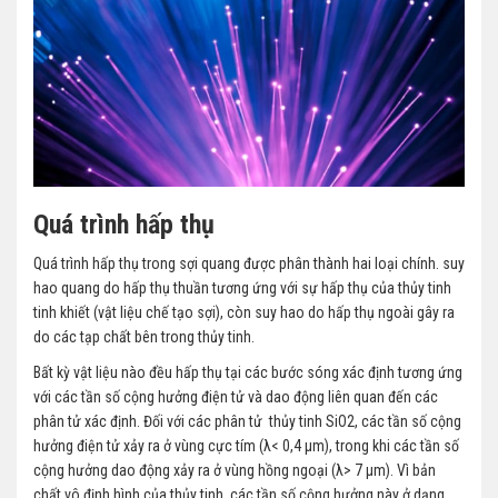
Quá trình hấp thụ
Quá trình hấp thụ trong sợi quang được phân thành hai loại chính. suy
hao quang do hấp thụ thuần tương ứng với sự hấp thụ của thủy tinh
tinh khiết (vật liệu chế tạo sợi), còn suy hao do hấp thụ ngoài gây ra
do các tạp chất bên trong thủy tinh.
Bất kỳ vật liệu nào đều hấp thụ tại các bước sóng xác định tương ứng
với các tần số cộng hưởng điện tử và dao động liên quan đến các
phân tử xác định. Đối với các phân tử thủy tinh SiO2, các tần số cộng
hưởng điện tử xảy ra ở vùng cực tím (λ< 0,4 µm), trong khi các tần số
cộng hưởng dao động xảy ra ở vùng hồng ngoại (λ> 7 µm). Vì bản
chất vô định hình của thủy tinh, các tần số cộng hưởng này ở dạng