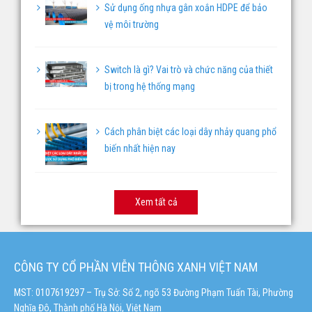
Sử dụng ống nhựa gân xoắn HDPE để bảo
vệ môi trường
Switch là gì? Vai trò và chức năng của thiết
bị trong hệ thống mạng
Cách phân biệt các loại dây nhảy quang phổ
biến nhất hiện nay
Xem tất cả
CÔNG TY CỔ PHẦN VIỄN THÔNG XANH VIỆT NAM
MST: 0107619297 – Trụ Sở: Số 2, ngõ 53 Đường Phạm Tuấn Tài, Phường
Nghĩa Đô, Thành phố Hà Nội, Việt Nam