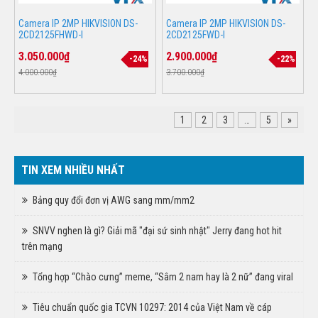
Camera IP 2MP HIKVISION DS-
Camera IP 2MP HIKVISION DS-
2CD2125FHWD-I
2CD2125FWD-I
3.050.000₫
2.900.000₫
-24%
-22%
4.000.000₫
3.700.000₫
1
2
3
…
5
»
TIN XEM NHIỀU NHẤT
Bảng quy đổi đơn vị AWG sang mm/mm2
SNVV nghen là gì? Giải mã "đại sứ sinh nhật" Jerry đang hot hit
trên mạng
Tổng hợp “Chào cưng” meme, “Sâm 2 nam hay là 2 nữ” đang viral
Tiêu chuẩn quốc gia TCVN 10297: 2014 của Việt Nam về cáp