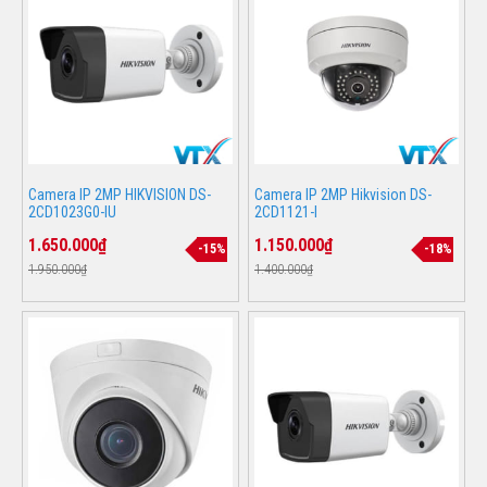
Camera IP 2MP HIKVISION DS-
Camera IP 2MP Hikvision DS-
2CD1023G0-IU
2CD1121-I
1.650.000₫
1.150.000₫
-15%
-18%
1.950.000₫
1.400.000₫