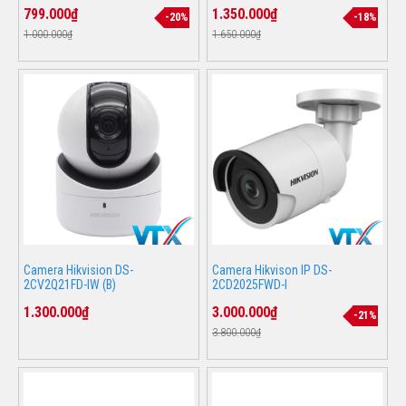
799.000₫
1.350.000₫
-20%
-18%
1.000.000₫
1.650.000₫
Camera Hikvision DS-
Camera Hikvison IP DS-
2CV2Q21FD-IW (B)
2CD2025FWD-I
1.300.000₫
3.000.000₫
-21%
3.800.000₫