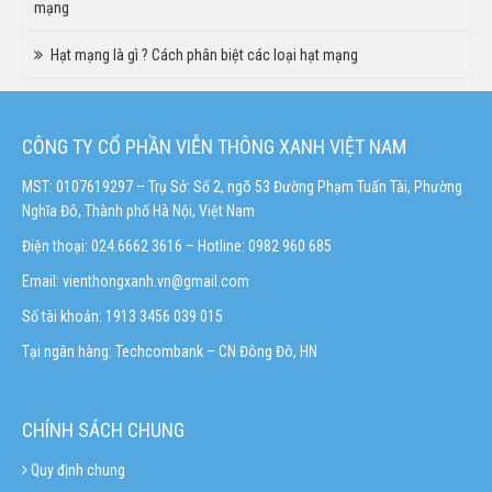
mạng
Hạt mạng là gì ? Cách phân biệt các loại hạt mạng
CÔNG TY CỔ PHẦN VIỄN THÔNG XANH VIỆT NAM
MST: 0107619297 – Trụ Sở: Số 2, ngõ 53 Đường Phạm Tuấn Tài, Phường
Nghĩa Đô, Thành phố Hà Nội, Việt Nam
Điện thoại: 024.6662 3616 – Hotline:
0982 960 685
Email:
vienthongxanh.vn@gmail.com
Số tài khoản: 1913 3456 039 015
Tại ngân hàng: Techcombank – CN Đông Đô, HN
CHÍNH SÁCH CHUNG
Quy định chung