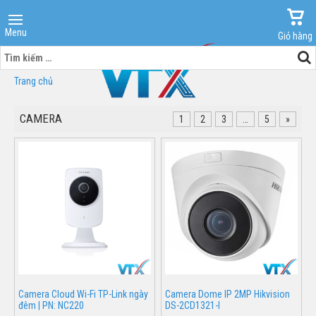
Menu
Giỏ hàng
Tìm
kiếm
Trang chủ
cho:
CAMERA
1
2
3
…
5
»
Camera Cloud Wi-Fi TP-Link ngày
Camera Dome IP 2MP Hikvision
đêm | PN: NC220
DS-2CD1321-I