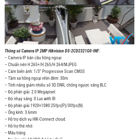
Thông số Camera IP 2MP Hikvision DS-2CD2321G0-INF:
– Camera IP bán cầu hồng ngoại
– Chuẩn nén H.265+/H.265/H.264/MJPEG
– Cảm biến ảnh: 1/3″ Progressive Scan CMOS
– Tầm xa hồng ngoại nhìn đêm: 30m.
– Tính năng giảm nhiễu số 3D DNR, chống ngược sáng BLC
– Độ phân giải: 2.0 Megapixel.
– Độ nhạy sáng: 0 Lux with IR
– Độ phân giải 1920×1080:25fps(P)/30fps(N)
– Ống kính: 3.6mm
– Hỗ trợ dịch vụ HIK-Connect cloud.
– Hỗ trợ thẻ nhớ.
– Màu trắng