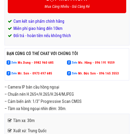
Mua Càng Nhiều - Giá Càng Rẻ
Cam kết sản phẩm chính hãng
Miễn phí giao hàng đến 10km
Đổi trả - hoàn tiền nếu không thích
BẠN CŨNG CÓ THỂ CHAT VỚI CHÚNG TÔI
Ms.Dung - 0982 960 685
Ms. Hồng - 096 191 9559
Mr. Sơn - 0973 497 685
Mr. Đức Sơn - 096 165 3553
– Camera IP bán cầu hồng ngoại
– Chuẩn nén H.265+/H.265/H.264/MJPEG
– Cảm biến ảnh: 1/3″ Progressive Scan CMOS
– Tầm xa hồng ngoại nhìn đêm: 30m.
Tầm xa: 30m
Xuất xứ: Trung Quốc