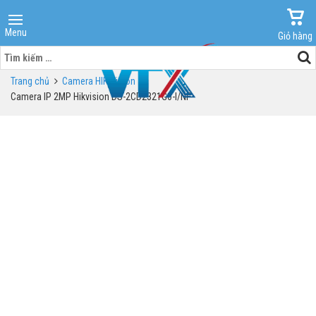
Menu
Giỏ hàng
Tìm
kiếm
Trang chủ
Camera HIK Vision
cho:
Camera IP 2MP Hikvision DS-2CD2321G0-I/NF