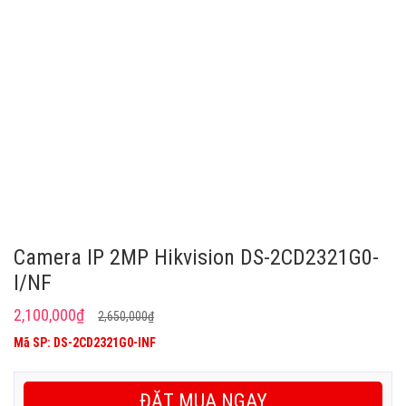
Camera IP 2MP Hikvision DS-2CD2321G0-
I/NF
Giá
Giá
2,100,000
₫
2,650,000
₫
gốc
hiện
Mã SP: DS-2CD2321G0-INF
là:
tại
2,650,000₫.
là:
ĐẶT MUA NGAY
2,100,000₫.