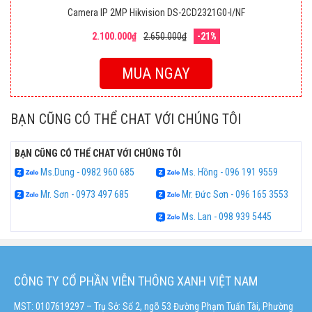
Camera IP 2MP Hikvision DS-2CD2321G0-I/NF
2.100.000₫
2.650.000₫
-21%
MUA NGAY
BẠN CŨNG CÓ THỂ CHAT VỚI CHÚNG TÔI
BẠN CŨNG CÓ THỂ CHAT VỚI CHÚNG TÔI
Ms.Dung - 0982 960 685
Ms. Hồng - 096 191 9559
Mr. Sơn - 0973 497 685
Mr. Đức Sơn - 096 165 3553
Ms. Lan - 098 939 5445
CÔNG TY CỔ PHẦN VIỄN THÔNG XANH VIỆT NAM
MST: 0107619297 – Trụ Sở: Số 2, ngõ 53 Đường Phạm Tuấn Tài, Phường