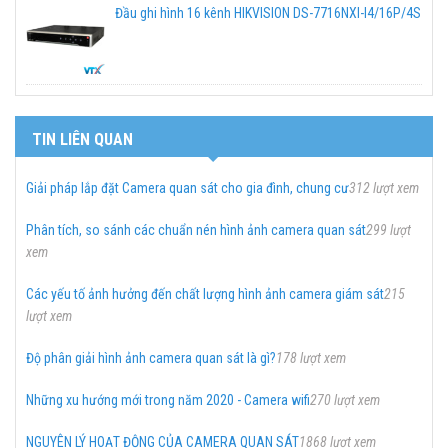
Đầu ghi hình 16 kênh HIKVISION DS-7716NXI-I4/16P/4S
TIN LIÊN QUAN
Giải pháp lắp đặt Camera quan sát cho gia đình, chung cư
312 lượt xem
Phân tích, so sánh các chuẩn nén hình ảnh camera quan sát
299 lượt
xem
Các yếu tố ảnh hưởng đến chất lượng hình ảnh camera giám sát
215
lượt xem
Độ phân giải hình ảnh camera quan sát là gì?
178 lượt xem
Những xu hướng mới trong năm 2020 - Camera wifi
270 lượt xem
NGUYÊN LÝ HOẠT ĐỘNG CỦA CAMERA QUAN SÁT
1868 lượt xem