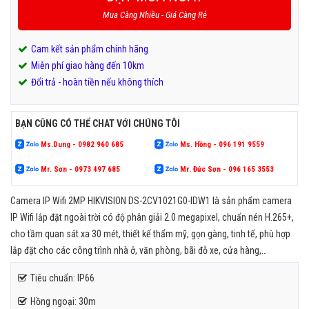
Mua Càng Nhiều - Giá Càng Rẻ
Cam kết sản phẩm chính hãng
Miễn phí giao hàng đến 10km
Đổi trả - hoàn tiền nếu không thích
BẠN CŨNG CÓ THỂ CHAT VỚI CHÚNG TÔI
Ms.Dung - 0982 960 685
Ms. Hồng - 096 191 9559
Mr. Sơn - 0973 497 685
Mr. Đức Sơn - 096 165 3553
Camera IP Wifi 2MP HIKVISION DS-2CV1021G0-IDW1 là sản phẩm camera
IP Wifi lắp đặt ngoài trời có độ phân giải 2.0 megapixel, chuẩn nén H.265+,
cho tầm quan sát xa 30 mét, thiết kế thẩm mỹ, gọn gàng, tinh tế, phù hợp
lắp đặt cho các công trình nhà ở, văn phòng, bãi đỗ xe, cửa hàng,…
Tiêu chuẩn: IP66
Hồng ngoại: 30m