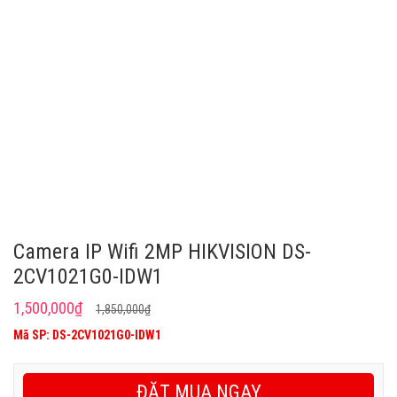
Camera IP Wifi 2MP HIKVISION DS-
2CV1021G0-IDW1
Giá
Giá
1,500,000
₫
1,850,000
₫
gốc
hiện
Mã SP: DS-2CV1021G0-IDW1
là:
tại
1,850,000₫.
là:
ĐẶT MUA NGAY
1,500,000₫.