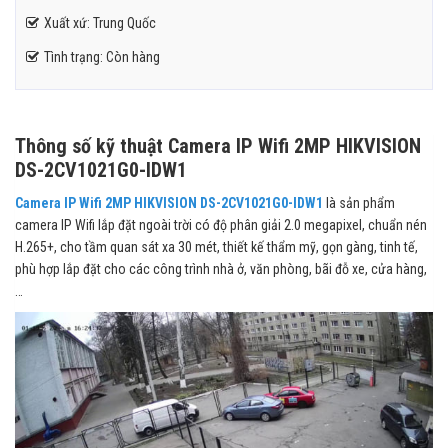
Xuất xứ: Trung Quốc
Tình trạng: Còn hàng
Thông số kỹ thuật Camera IP Wifi 2MP HIKVISION
DS-2CV1021G0-IDW1
Camera IP Wifi 2MP HIKVISION DS-2CV1021G0-IDW1
là sản phẩm
camera IP Wifi lắp đặt ngoài trời có độ phân giải 2.0 megapixel, chuẩn nén
H.265+, cho tầm quan sát xa 30 mét, thiết kế thẩm mỹ, gọn gàng, tinh tế,
phù hợp lắp đặt cho các công trình nhà ở, văn phòng, bãi đỗ xe, cửa hàng,
…