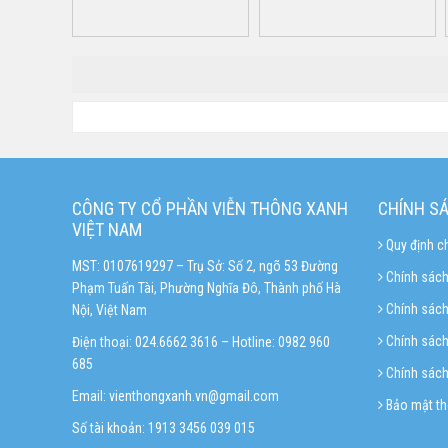
CÔNG TY CỔ PHẦN VIỄN THÔNG XANH
CHÍNH S
VIỆT NAM
Quy định c
MST: 0107619297 – Trụ Sở: Số 2, ngõ 53 Đường
Chính sách
Phạm Tuấn Tài, Phường Nghĩa Đô, Thành phố Hà
Chính sác
Nội, Việt Nam
Chính sách 
Điện thoại: 024.6662 3616 – Hotline:
0982 960
685
Chính sách
Email:
vienthongxanh.vn@gmail.com
Bảo mật th
Số tài khoản: 1913 3456 039 015