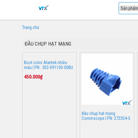
1
Trang chủ
ĐẦU CHỤP HẠT MẠNG
Boot color Alantek nhiều
màu | PN : 302-091100-00BU
450.000₫
Đầu chụp hạt mạng
Commscope | PN: 272354-5