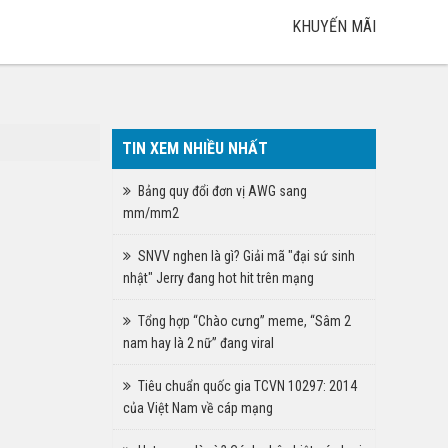
KHUYẾN MÃI
TIN XEM NHIỀU NHẤT
Bảng quy đổi đơn vị AWG sang
mm/mm2
SNVV nghen là gì? Giải mã "đại sứ sinh
nhật" Jerry đang hot hit trên mạng
Tổng hợp “Chào cưng” meme, “Sâm 2
nam hay là 2 nữ” đang viral
Tiêu chuẩn quốc gia TCVN 10297: 2014
của Việt Nam về cáp mạng