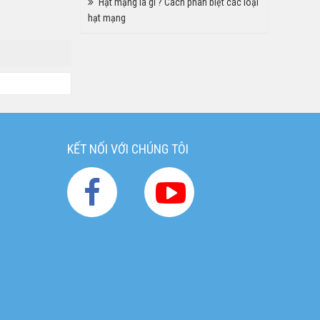
Hạt mạng là gì ? Cách phân biệt các loại
hạt mạng
KẾT NỐI VỚI CHÚNG TÔI
g