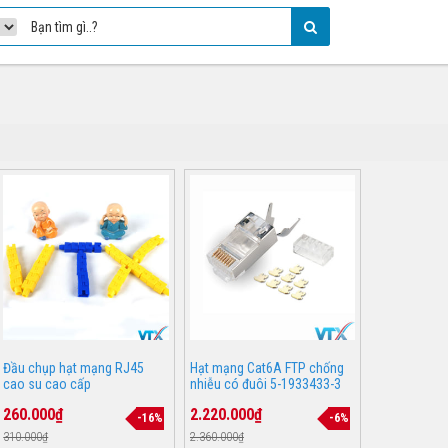
Đầu chụp hạt mạng RJ45
Hạt mạng Cat6A FTP chống
cao su cao cấp
nhiễu có đuôi 5-1933433-3
260.000₫
2.220.000₫
-16%
-6%
310.000₫
2.360.000₫