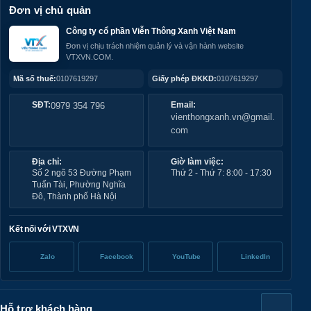
Đơn vị chủ quản
Công ty cổ phần Viễn Thông Xanh Việt Nam
Đơn vị chịu trách nhiệm quản lý và vận hành website
VTXVN.COM.
Mã số thuế:
0107619297
Giấy phép ĐKKD:
0107619297
SĐT:
0979 354 796
Email:
vienthongxanh.vn@gmail.
com
Địa chỉ:
Giờ làm việc:
Số 2 ngõ 53 Đường Phạm
Thứ 2 - Thứ 7: 8:00 - 17:30
Tuấn Tài, Phường Nghĩa
Đô, Thành phố Hà Nội
Kết nối với VTXVN
Zalo
Facebook
YouTube
LinkedIn
Hỗ trợ khách hàng