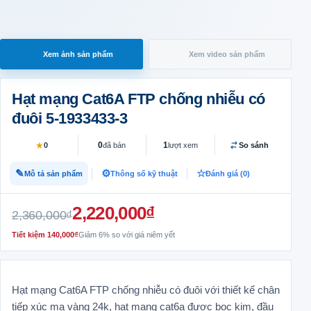
Xem ảnh sản phẩm
Xem video sản phẩm
Hạt mạng Cat6A FTP chống nhiễu có
đuôi 5-1933433-3
★
0
1
0
So sánh
đã bán
lượt xem
Mô tả sản phẩm
Thông số kỹ thuật
Đánh giá (0)
Giá gốc là: 2,360,000₫.
Giá hiện tại là: 2,220,000₫.
2,220,000
₫
2,360,000
₫
Tiết kiệm
140,000
₫
Giảm 6% so với giá niêm yết
Hạt mạng Cat6A FTP chống nhiễu có đuôi với thiết kế chân
tiếp xúc mạ vàng 24k, hạt mạng cat6a được bọc kim, đầu