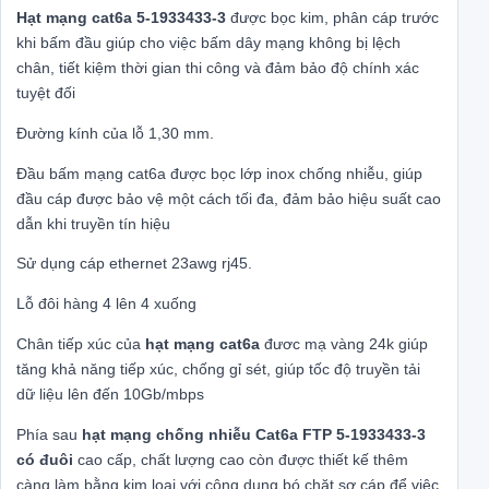
Hạt mạng cat6a 5-1933433-3
được bọc kim, phân cáp trước
khi bấm đầu giúp cho việc bấm dây mạng không bị lệch
chân, tiết kiệm thời gian thi công và đảm bảo độ chính xác
tuyệt đối
Đường kính của lỗ 1,30 mm.
Đầu bấm mạng cat6a được bọc lớp inox chống nhiễu, giúp
đầu cáp được bảo vệ một cách tối đa, đảm bảo hiệu suất cao
dẫn khi truyền tín hiệu
Sử dụng cáp ethernet 23awg rj45.
Lỗ đôi hàng 4 lên 4 xuống
Chân tiếp xúc của
hạt mạng cat6a
đươc mạ vàng 24k giúp
tăng khả năng tiếp xúc, chống gỉ sét, giúp tốc độ truyền tải
dữ liệu lên đến 10Gb/mbps
Phía sau
hạt mạng chống nhiễu Cat6a FTP 5-1933433-3
có đuôi
cao cấp, chất lượng cao còn được thiết kế thêm
càng làm bằng kim loại với công dụng bó chặt sợ cáp để việc