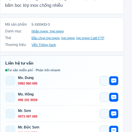
bấm bọc lớp inox chống nhiễu
Mã sản phẩm
5-1933433-3
Danh mục
Nhân mạng, Hạt mạng
Thẻ
Đầu chụp hạt mạng
,
hạt mạng
,
hạt mạng Cat6 FTP
Thương hiệu
Viễn Thông Xanh
Liên hệ tư vấn
Tư vấn miễn phí · Phản hồi nhanh
Ms. Dung
Gọi ngay
Chat Zal
0982 960 685
Ms. Hồng
Gọi ngay
Chat Zal
096 191 9559
Mr. Sơn
Gọi ngay
Chat Zal
0973 497 685
Mr. Đức Sơn