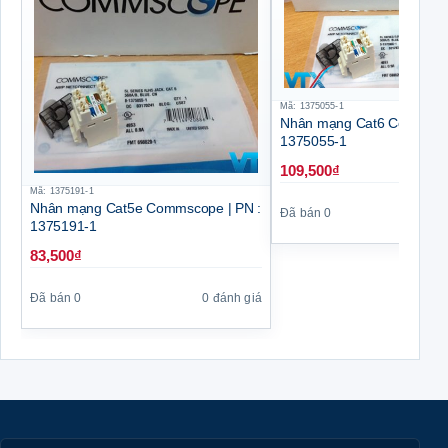
Mã: 1375055-1
Nhân mạng Cat6 Commscop
1375055-1
109,500
₫
Mã: 1375191-1
Nhân mạng Cat5e Commscope | PN :
Đã bán 0
1375191-1
83,500
₫
Đã bán 0
0 đánh giá