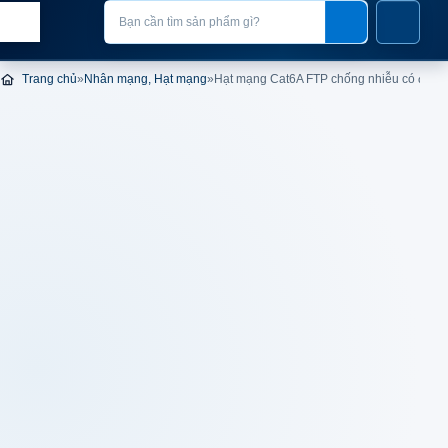
Chuyển đến nội dung
Nhập nội dung tìm kiếm
Trang chủ
»
Nhân mạng, Hạt mạng
»
Hạt mạng Cat6A FTP chống nhiễu có đuôi