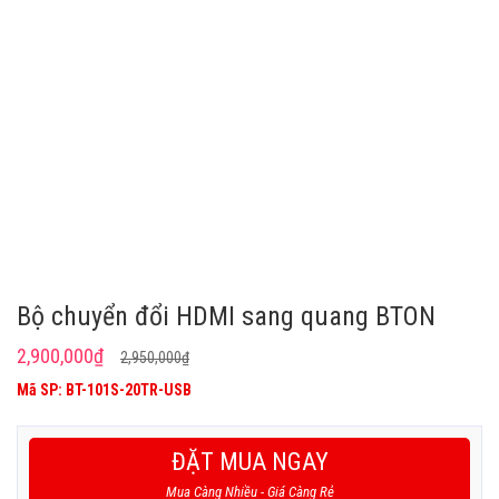
Bộ chuyển đổi HDMI sang quang BTON
Giá
Giá
2,900,000
₫
2,950,000
₫
gốc
hiện
Mã SP: BT-101S-20TR-USB
là:
tại
2,950,000₫.
là:
ĐẶT MUA NGAY
2,900,000₫.
Mua Càng Nhiều - Giá Càng Rẻ