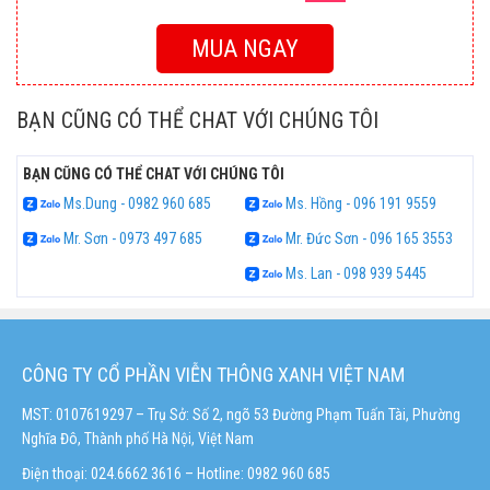
MUA NGAY
BẠN CŨNG CÓ THỂ CHAT VỚI CHÚNG TÔI
BẠN CŨNG CÓ THỂ CHAT VỚI CHÚNG TÔI
Ms.Dung - 0982 960 685
Ms. Hồng - 096 191 9559
Mr. Sơn - 0973 497 685
Mr. Đức Sơn - 096 165 3553
Ms. Lan - 098 939 5445
CÔNG TY CỔ PHẦN VIỄN THÔNG XANH VIỆT NAM
MST: 0107619297 – Trụ Sở: Số 2, ngõ 53 Đường Phạm Tuấn Tài, Phường
Nghĩa Đô, Thành phố Hà Nội, Việt Nam
Điện thoại: 024.6662 3616 – Hotline:
0982 960 685