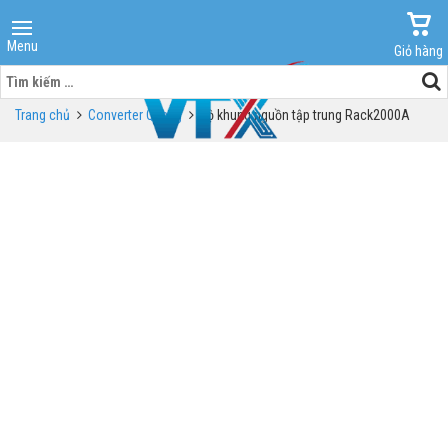
Menu
Giỏ hàng
Tìm
kiếm
Trang chủ
Converter Quang
Bộ khung nguồn tập trung Rack2000A
cho: