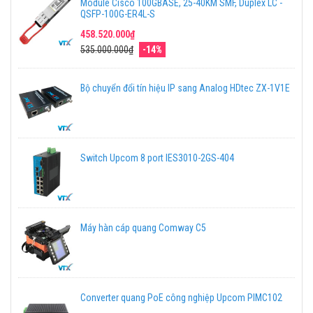
Module Cisco 100GBASE, 25-40KM SMF, Duplex LC -
QSFP-100G-ER4L-S
458.520.000₫
535.000.000₫
-14%
Bộ chuyển đổi tín hiệu IP sang Analog HDtec ZX-1V1E
Switch Upcom 8 port IES3010-2GS-404
Máy hàn cáp quang Comway C5
Converter quang PoE công nghiệp Upcom PIMC102