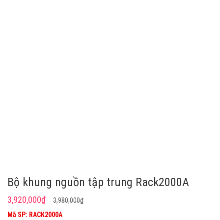
Bộ khung nguồn tập trung Rack2000A
Giá
Giá
3,920,000
₫
3,980,000
₫
gốc
hiện
Mã SP: RACK2000A