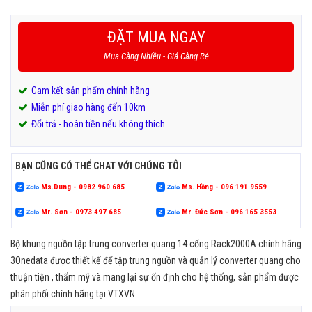
là:
tại
3,980,000₫.
là:
ĐẶT MUA NGAY
3,920,000₫.
Mua Càng Nhiều - Giá Càng Rẻ
Cam kết sản phẩm chính hãng
Miễn phí giao hàng đến 10km
Đổi trả - hoàn tiền nếu không thích
BẠN CŨNG CÓ THỂ CHAT VỚI CHÚNG TÔI
Ms.Dung - 0982 960 685
Ms. Hồng - 096 191 9559
Mr. Sơn - 0973 497 685
Mr. Đức Sơn - 096 165 3553
Bộ khung nguồn tập trung converter quang 14 cổng Rack2000A chính hãng
3Onedata được thiết kế để tập trung nguồn và quản lý converter quang cho
thuận tiện , thẩm mỹ và mang lại sự ổn định cho hệ thống, sản phẩm được
phân phối chính hãng tại VTXVN